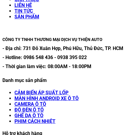
LIÊN HỆ
TIN TỨC
SẢN PHẨM
CÔNG TY TNHH THƯƠNG MẠI DỊCH VỤ THIỆN AUTO
- Địa chỉ:
731 Đỗ Xuân Hợp, Phú Hữu, Thủ Đức, TP. HCM
- Hotline:
0986 548 436
-
0938 395 022
- Thời gian làm việc:
08:00AM
-
18:00PM
Danh mục sản phẩm
CẢM BIẾN ÁP SUẤT LỐP
MÀN HÌNH ANDROID XE Ô TÔ
CAMERA Ô TÔ
ĐỘ ĐÈN Ô TÔ
GHẾ DA Ô TÔ
PHIM CÁCH NHIỆT
Hỗ trợ khách hàng