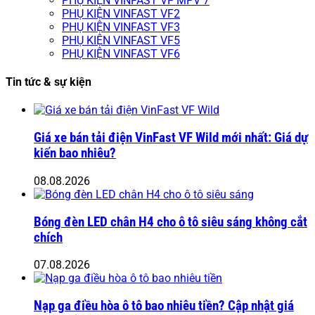
PHỤ KIỆN VINFAST VF MPV 7
PHỤ KIỆN VINFAST VF2
PHỤ KIỆN VINFAST VF3
PHỤ KIỆN VINFAST VF5
PHỤ KIỆN VINFAST VF6
Tin tức & sự kiện
Giá xe bán tải điện VinFast VF Wild mới nhất: Giá dự
kiến bao nhiêu?
08.08.2026
Bóng đèn LED chân H4 cho ô tô siêu sáng không cắt
chích
07.08.2026
Nạp ga điều hòa ô tô bao nhiêu tiền? Cập nhật giá