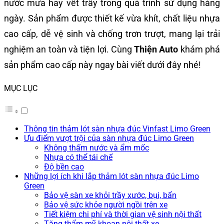
nước mưa hay vết trầy trong quá trình sử dụng hàng
ngày. Sản phẩm được thiết kế vừa khít, chất liệu nhựa
cao cấp, dễ vệ sinh và chống trơn trượt, mang lại trải
nghiệm an toàn và tiện lợi. Cùng
Thiện Auto
khám phá
sản phẩm cao cấp này ngay bài viết dưới đây nhé!
MỤC LỤC
Thông tin thảm lót sàn nhựa đúc Vinfast Limo Green
Ưu điểm vượt trội của sàn nhựa đúc Limo Green
Không thấm nước và ẩm mốc
Nhựa có thể tái chế
Độ bền cao
Những lợi ích khi lắp thảm lót sàn nhựa đúc Limo
Green
Bảo vệ sàn xe khỏi trầy xước, bụi, bẩn
Bảo vệ sức khỏe người ngồi trên xe
Tiết kiệm chi phí và thời gian vệ sinh nội thất
Tăng thẩm mỹ khoan nội thất xe