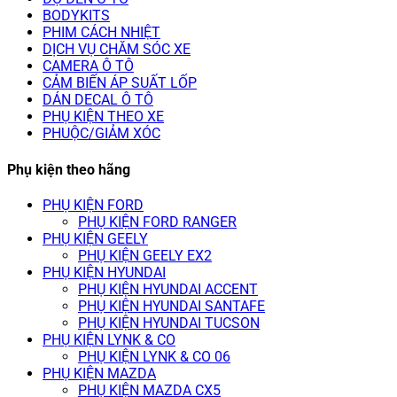
BODYKITS
PHIM CÁCH NHIỆT
DỊCH VỤ CHĂM SÓC XE
CAMERA Ô TÔ
CẢM BIẾN ÁP SUẤT LỐP
DÁN DECAL Ô TÔ
PHỤ KIỆN THEO XE
PHUỘC/GIẢM XÓC
Phụ kiện theo hãng
PHỤ KIỆN FORD
PHỤ KIỆN FORD RANGER
PHỤ KIỆN GEELY
PHỤ KIỆN GEELY EX2
PHỤ KIỆN HYUNDAI
PHỤ KIỆN HYUNDAI ACCENT
PHỤ KIỆN HYUNDAI SANTAFE
PHỤ KIỆN HYUNDAI TUCSON
PHỤ KIỆN LYNK & CO
PHỤ KIỆN LYNK & CO 06
PHỤ KIỆN MAZDA
PHỤ KIỆN MAZDA CX5