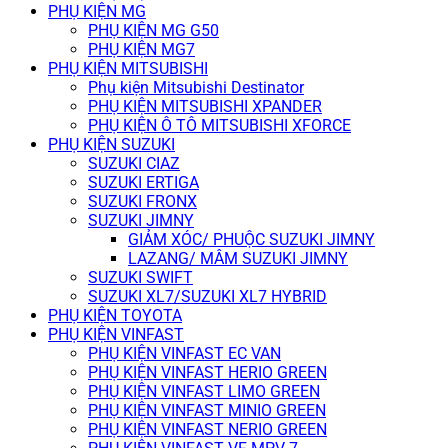
PHỤ KIỆN MG
PHỤ KIỆN MG G50
PHỤ KIỆN MG7
PHỤ KIỆN MITSUBISHI
Phụ kiện Mitsubishi Destinator
PHỤ KIỆN MITSUBISHI XPANDER
PHỤ KIỆN Ô TÔ MITSUBISHI XFORCE
PHỤ KIỆN SUZUKI
SUZUKI CIAZ
SUZUKI ERTIGA
SUZUKI FRONX
SUZUKI JIMNY
GIẢM XÓC/ PHUỘC SUZUKI JIMNY
LAZANG/ MÂM SUZUKI JIMNY
SUZUKI SWIFT
SUZUKI XL7/SUZUKI XL7 HYBRID
PHỤ KIỆN TOYOTA
PHỤ KIỆN VINFAST
PHỤ KIỆN VINFAST EC VAN
PHỤ KIỆN VINFAST HERIO GREEN
PHỤ KIỆN VINFAST LIMO GREEN
PHỤ KIỆN VINFAST MINIO GREEN
PHỤ KIỆN VINFAST NERIO GREEN