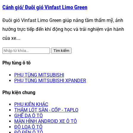
Cánh gió/ Đuôi gió Vinfast Limo Green
Đuôi gió Vinfast Limo Green giúp nâng tầm thẩm mỹ, ảnh
hưởng trực tiếp đến khí động học và trải nghiệm vận hành
của xe.…
Tìm kiếm
Phụ tùng ô tô
PHỤ TÙNG MITSUBISHI
PHỤ TÙNG MITSUBISHI XPANDER
Phụ kiện chung
PHỤ KIỆN KHÁC
THẢM LÓT SÀN - CỐP - TAPLO
GHẾ DA Ô TÔ
MÀN HÌNH ANDROID XE Ô TÔ
ĐỘ LOA Ô TÔ
ĐỘ ĐÈN Ô TÔ