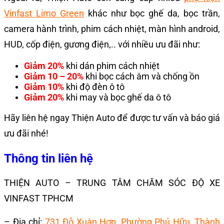
Vinfast Limo Green
khác như bọc ghế da, bọc trần,
camera hành trình, phim cách nhiệt, màn hình android,
HUD, cốp điện, gương điện,.. với nhiều ưu đãi như:
Giảm 20%
khi dán phim cách nhiệt
Giảm 10 – 20%
khi bọc cách âm và chống ồn
Giảm 10%
khi độ đèn ô tô
Giảm 20%
khi may và bọc ghế da ô tô
Hãy liên hệ ngay Thiện Auto để được tư vấn và báo giá
ưu đãi nhé!
Thông tin liên hệ
THIỆN AUTO – TRUNG TÂM CHĂM SÓC ĐỘ XE
VINFAST TPHCM
– Địa chỉ:
731 Đỗ Xuân Hợp, Phường Phú Hữu, Thành