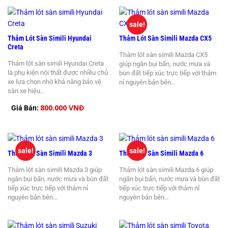
sale!
Thảm Lót Sàn Simili Hyundai
Thảm Lót Sàn Simili Mazda CX5
Creta
Thảm lót sàn simili Mazda CX5
Thảm lót sàn simili Hyundai Creta
giúp ngăn bụi bẩn, nước mưa và
là phụ kiện nội thất được nhiều chủ
bùn đất tiếp xúc trực tiếp với thảm
xe lựa chọn nhờ khả năng bảo vệ
nỉ nguyên bản bên…
sàn xe hiệu…
800.000 VNĐ
Giá Bán:
sale!
sale!
Thảm Lót Sàn Simili Mazda 3
Thảm Lót Sàn Simili Mazda 6
Thảm lót sàn simili Mazda 3 giúp
Thảm lót sàn simili Mazda 6 giúp
ngăn bụi bẩn, nước mưa và bùn đất
ngăn bụi bẩn, nước mưa và bùn đất
tiếp xúc trực tiếp với thảm nỉ
tiếp xúc trực tiếp với thảm nỉ
nguyên bản bên…
nguyên bản bên…