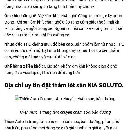
đồng nhất màu sắc giúp tăng tính thẩm mỹ cho xe.
Ôm khít chân ghế
: Việc ôm khít chân ghế đóng vai trò cực kỳ quan
trọng. Khi sàn ôm khít chân ghế giúp tăng cảm giác thoải mái khi
lên, xuống và ngồi trong xe. Ngoài ra, nếu sàn xe không ôm khít sẽ
gây ra sự trơn trượt khi lên xuống xe.
Nhựa đúc TPE không mùi, độ bền cao
: Sản phẩm làm từ nhựa TPE
có nhiều ưu điểm nổi bật như không gây ra mùi hôi, độ bền thảm
cao, chống mài mòn và cực kì dễ vệ sinh.
Ghế hàng 2 liền khối:
Giúp sản phẩm ôm khít không gian ở ghế
hàng 2 và việc lắp đặt trở nên dễ dàng hơn
Địa chỉ uy tín đặt thảm lót sàn KIA SOLUTO.
Thiện Auto là trung tâm chuyên chăm sóc, bảo dưỡng
Thiện Auto là trung tâm chuyên chăm sóc, bảo dưỡng, phân phối
phụ kiện, phụ tùng mọi dòng xe ô tô giúp anh em giải quyết mọi