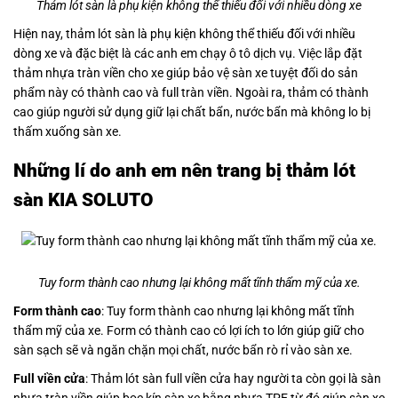
Thảm lót sàn là phụ kiện không thể thiếu đối với nhiều dòng xe
Hiện nay, thảm lót sàn là phụ kiện không thể thiếu đối với nhiều
dòng xe và đặc biệt là các anh em chạy ô tô dịch vụ. Việc lắp đặt
thảm nhựa tràn viền cho xe giúp bảo vệ sàn xe tuyệt đối do sản
phẩm này có thành cao và full tràn viền. Ngoài ra, thảm có thành
cao giúp người sử dụng giữ lại chất bẩn, nước bẩn mà không lo bị
thấm xuống sàn xe.
Những lí do anh em nên trang bị thảm lót
sàn KIA SOLUTO
Tuy form thành cao nhưng lại không mất tĩnh thẩm mỹ của xe.
Form thành cao
: Tuy form thành cao nhưng lại không mất tĩnh
thẩm mỹ của xe. Form có thành cao có lợi ích to lớn giúp giữ cho
sàn sạch sẽ và ngăn chặn mọi chất, nước bẩn rò rỉ vào sàn xe.
Full viền cửa
: Thảm lót sàn full viền cửa hay người ta còn gọi là sàn
nhựa tràn viền giúp bọc kín sàn xe bằng nhựa TPE từ đó giúp sàn xe