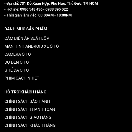
- Địa chỉ:
731 Đỗ Xuân Hợp, Phú Hữu, Thủ Đức, TP. HCM
- Hotline:
0986 548 436
-
0938 395 022
- Thời gian làm việc:
08:00AM
-
18:00PM
DANH MỤC SẢN PHẨM
CẢM BIẾN ÁP SUẤT LỐP
MÀN HÌNH ANDROID XE Ô TÔ
CAMERA Ô TÔ
ĐỘ ĐÈN Ô TÔ
GHẾ DA Ô TÔ
PHIM CÁCH NHIỆT
HỖ TRỢ KHÁCH HÀNG
CHÍNH SÁCH BẢO HÀNH
CHÍNH SÁCH THANH TOÁN
CHÍNH SÁCH GIAO HÀNG
CHÍNH SÁCH KHÁCH HÀNG