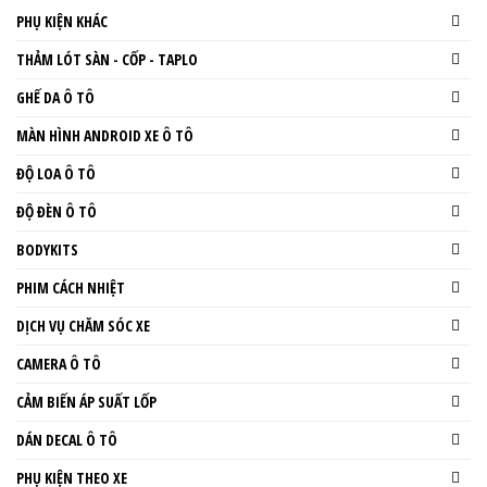
PHỤ KIỆN KHÁC
THẢM LÓT SÀN - CỐP - TAPLO
GHẾ DA Ô TÔ
MÀN HÌNH ANDROID XE Ô TÔ
ĐỘ LOA Ô TÔ
ĐỘ ĐÈN Ô TÔ
BODYKITS
PHIM CÁCH NHIỆT
DỊCH VỤ CHĂM SÓC XE
CAMERA Ô TÔ
CẢM BIẾN ÁP SUẤT LỐP
DÁN DECAL Ô TÔ
PHỤ KIỆN THEO XE