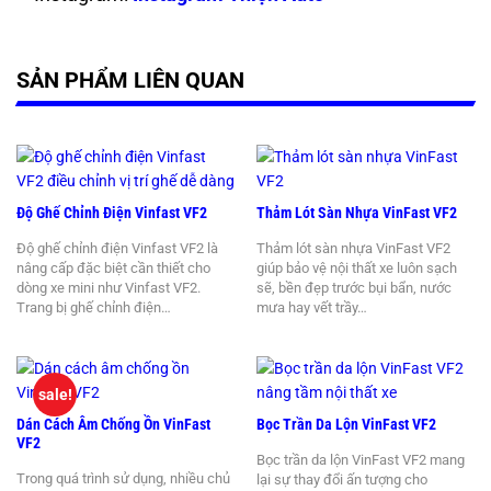
SẢN PHẨM LIÊN QUAN
Độ Ghế Chỉnh Điện Vinfast VF2
Thảm Lót Sàn Nhựa VinFast VF2
Độ ghế chỉnh điện Vinfast VF2 là
Thảm lót sàn nhựa VinFast VF2
nâng cấp đặc biệt cần thiết cho
giúp bảo vệ nội thất xe luôn sạch
dòng xe mini như Vinfast VF2.
sẽ, bền đẹp trước bụi bẩn, nước
Trang bị ghế chỉnh điện…
mưa hay vết trầy…
sale!
Dán Cách Âm Chống Ồn VinFast
Bọc Trần Da Lộn VinFast VF2
VF2
Bọc trần da lộn VinFast VF2 mang
Trong quá trình sử dụng, nhiều chủ
lại sự thay đổi ấn tượng cho