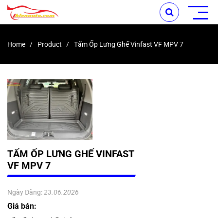
Home
Product
Tấm Ốp Lưng Ghế Vinfast VF MPV 7
TẤM ỐP LƯNG GHẾ VINFAST
VF MPV 7
Ngày Đăng:
23.06.2026
Giá bán: