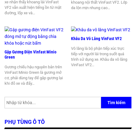
xe nhận thấy khoang lái VinFast
khoang nội thất VinFast VF2. Lớp
VF2 vẫn xuất hiện tiếng ồn từ mặt
da lộn mịn nhung cao…
đường, lốp xe và…
Khâu Da Vô Lăng VinFast VF2
Vô lăng là bộ phận tiếp xúc trực
Gập Gương Điện Vinfast Minio
tiếp với người lái trong suốt quá
Green
trình sử dụng xe. Khâu da vô lăng
VinFast VF2…
Gương chiếu hậu nguyên bản trên
VinFast Minio Green là gương mở
cơ, phải dùng tay để gập gương lại
khi đỗ xe và đẩy…
Tìm kiếm
PHỤ TÙNG Ô TÔ