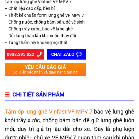
Tấm ốp lưng ghế Vinfast VF MPV 7:
– Chất liệu cao cấp, bền bỉ
– Thiết kế chuẩn form lưng ghế VF MPV 7
– Chống nước, chống bám bẩn, dễ vệ sinh
– Chống trầy xước, bảo vệ lưng ghế
– Dễ dàng tháo lắp khi muốn thay đổi
– Tăng thẩm mỹ khoang nội thất
0938.395.022
CHAT ZALO
YÊU CẦU BÁO GIÁ
Gọi điện xác nhận và giao hàng tận nơi
CHI TIẾT SẢN PHẨM
Tấm ốp lưng ghế Vinfast VF MPV 7
bảo vệ lưng ghế
khỏi trầy xước, chống bám bẩn để giữ lưng ghế luôn
mới, duy trì giá trị lâu dài cho xe. Đây là phụ kiện
được nhiều chủ xe VF MPV 7 quan tâm sau khi nhận