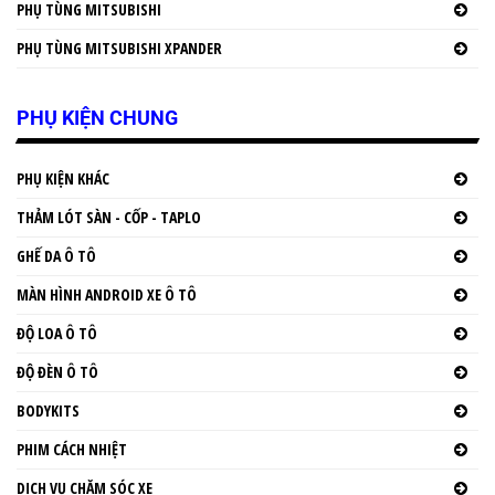
PHỤ TÙNG MITSUBISHI
PHỤ TÙNG MITSUBISHI XPANDER
PHỤ KIỆN CHUNG
PHỤ KIỆN KHÁC
THẢM LÓT SÀN - CỐP - TAPLO
GHẾ DA Ô TÔ
MÀN HÌNH ANDROID XE Ô TÔ
ĐỘ LOA Ô TÔ
ĐỘ ĐÈN Ô TÔ
BODYKITS
PHIM CÁCH NHIỆT
DỊCH VỤ CHĂM SÓC XE