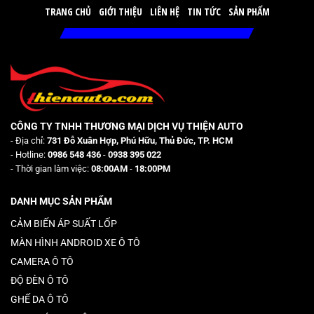
TRANG CHỦ
GIỚI THIỆU
LIÊN HỆ
TIN TỨC
SẢN PHẨM
CÔNG TY TNHH THƯƠNG MẠI DỊCH VỤ THIỆN AUTO
- Địa chỉ:
731 Đỗ Xuân Hợp, Phú Hữu, Thủ Đức, TP. HCM
- Hotline:
0986 548 436
-
0938 395 022
- Thời gian làm việc:
08:00AM
-
18:00PM
DANH MỤC SẢN PHẨM
CẢM BIẾN ÁP SUẤT LỐP
MÀN HÌNH ANDROID XE Ô TÔ
CAMERA Ô TÔ
ĐỘ ĐÈN Ô TÔ
GHẾ DA Ô TÔ