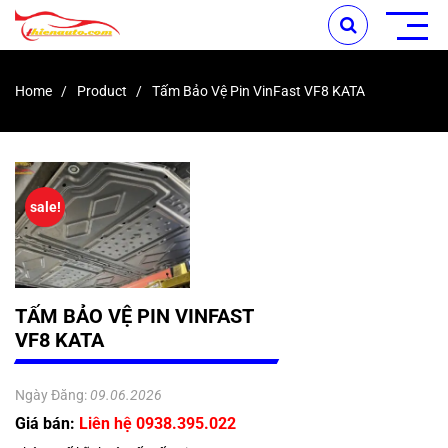
Home
Product
Tấm Bảo Vệ Pin VinFast VF8 KATA
sale!
TẤM BẢO VỆ PIN VINFAST
VF8 KATA
Ngày Đăng:
09.06.2026
Giá bán:
Liên hệ 0938.395.022