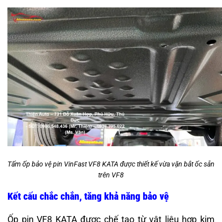
Tấm ốp bảo vệ pin VinFast VF8 KATA được thiết kế vừa vặn bắt ốc sẵn
trên VF8
Kết cấu chắc chắn, tăng khả năng bảo vệ
Ốp pin VF8 KATA được chế tạo từ vật liệu hợp kim