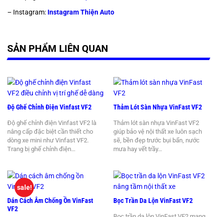
– Instagram:
Instagram Thiện Auto
SẢN PHẨM LIÊN QUAN
Độ Ghế Chỉnh Điện Vinfast VF2
Thảm Lót Sàn Nhựa VinFast VF2
Độ ghế chỉnh điện Vinfast VF2 là
Thảm lót sàn nhựa VinFast VF2
nâng cấp đặc biệt cần thiết cho
giúp bảo vệ nội thất xe luôn sạch
dòng xe mini như Vinfast VF2.
sẽ, bền đẹp trước bụi bẩn, nước
Trang bị ghế chỉnh điện…
mưa hay vết trầy…
sale!
Dán Cách Âm Chống Ồn VinFast
Bọc Trần Da Lộn VinFast VF2
VF2
Bọc trần da lộn VinFast VF2 mang