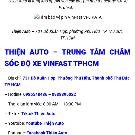
Thiện Auto là tổng kho ốp pin sẵn các loại pin như B-Factory; KATA;
Protect; …
Thiện Auto – 731 Đỗ Xuân Hợp, phường Phú Hữu. TP Thủ Đức,
TPHCM
THIỆN AUTO – TRUNG TÂM CHĂM
SÓC ĐỘ XE VINFAST TPHCM
– Địa chỉ:
731 Đỗ Xuân Hợp, Phường Phú Hữu, Thành phố Thủ Đức,
TP. HCM
– Hotline:
0986548436
–
0938395022
– Thời gian làm việc: 8:00 AM – 18:00 PM
– Tiktok:
Tiktok Thiện Auto
– Youtube:
Youtube Thiện Auto
– Fanpage:
Facebook Thiện Auto