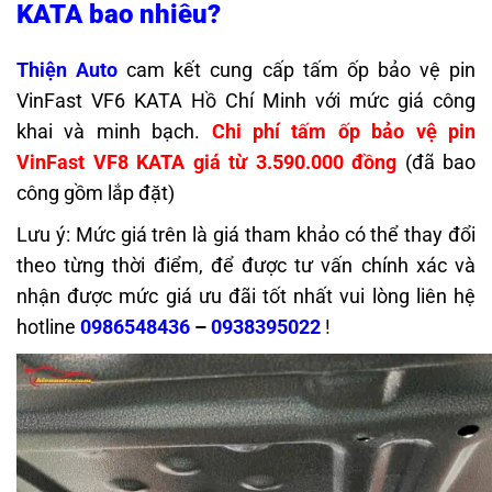
KATA bao nhiêu?
Thiện Auto
cam kết cung cấp tấm ốp bảo vệ pin
VinFast VF6 KATA Hồ Chí Minh với mức giá công
khai và minh bạch.
Chi phí tấm ốp bảo vệ pin
VinFast VF8 KATA giá từ 3.590.000 đồng
(đã bao
công gồm lắp đặt)
Lưu ý: Mức giá trên là giá tham khảo có thể thay đổi
theo từng thời điểm, để được tư vấn chính xác và
nhận được mức giá ưu đãi tốt nhất vui lòng liên hệ
hotline
0986548436
–
0938395022
!