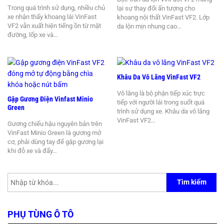
Trong quá trình sử dụng, nhiều chủ
lại sự thay đổi ấn tượng cho
xe nhận thấy khoang lái VinFast
khoang nội thất VinFast VF2. Lớp
VF2 vẫn xuất hiện tiếng ồn từ mặt
da lộn mịn nhung cao…
đường, lốp xe và…
Khâu Da Vô Lăng VinFast VF2
Vô lăng là bộ phận tiếp xúc trực
Gập Gương Điện Vinfast Minio
tiếp với người lái trong suốt quá
Green
trình sử dụng xe. Khâu da vô lăng
VinFast VF2…
Gương chiếu hậu nguyên bản trên
VinFast Minio Green là gương mở
cơ, phải dùng tay để gập gương lại
khi đỗ xe và đẩy…
Tìm kiếm
PHỤ TÙNG Ô TÔ