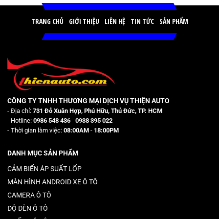
TRANG CHỦ
GIỚI THIỆU
LIÊN HỆ
TIN TỨC
SẢN PHẨM
CÔNG TY TNHH THƯƠNG MẠI DỊCH VỤ THIỆN AUTO
- Địa chỉ:
731 Đỗ Xuân Hợp, Phú Hữu, Thủ Đức, TP. HCM
- Hotline:
0986 548 436
-
0938 395 022
- Thời gian làm việc:
08:00AM
-
18:00PM
DANH MỤC SẢN PHẨM
CẢM BIẾN ÁP SUẤT LỐP
MÀN HÌNH ANDROID XE Ô TÔ
CAMERA Ô TÔ
ĐỘ ĐÈN Ô TÔ