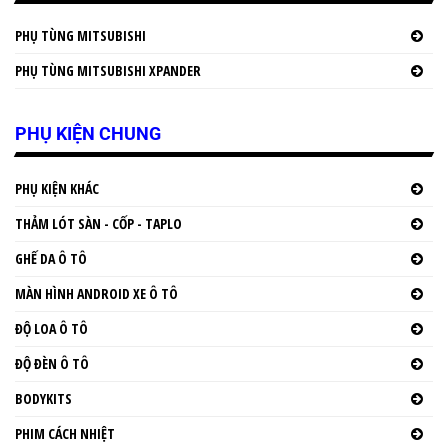
PHỤ TÙNG MITSUBISHI
PHỤ TÙNG MITSUBISHI XPANDER
PHỤ KIỆN CHUNG
PHỤ KIỆN KHÁC
THẢM LÓT SÀN - CỐP - TAPLO
GHẾ DA Ô TÔ
MÀN HÌNH ANDROID XE Ô TÔ
ĐỘ LOA Ô TÔ
ĐỘ ĐÈN Ô TÔ
BODYKITS
PHIM CÁCH NHIỆT