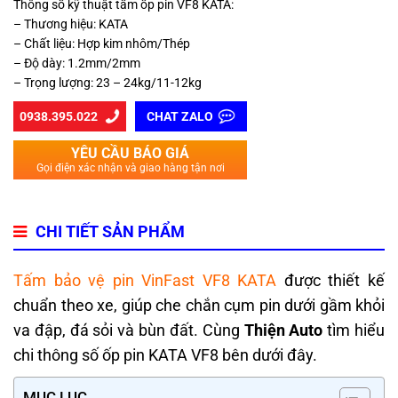
Thông số kỹ thuật tấm ốp pin VF8 KATA:
– Thương hiệu: KATA
– Chất liệu: Hợp kim nhôm/Thép
– Độ dày: 1.2mm/2mm
– Trọng lượng: 23 – 24kg/11-12kg
0938.395.022
CHAT ZALO
YÊU CẦU BÁO GIÁ
Gọi điện xác nhận và giao hàng tận nơi
CHI TIẾT SẢN PHẨM
Tấm bảo vệ pin VinFast VF8 KATA
được thiết kế
chuẩn theo xe, giúp che chắn cụm pin dưới gầm khỏi
va đập, đá sỏi và bùn đất. Cùng
Thiện Auto
tìm hiểu
chi thông số ốp pin KATA VF8 bên dưới đây.
MỤC LỤC