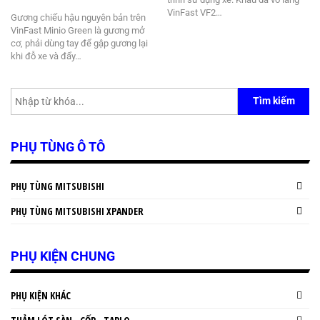
VinFast VF2…
Gương chiếu hậu nguyên bản trên
VinFast Minio Green là gương mở
cơ, phải dùng tay để gập gương lại
khi đỗ xe và đẩy…
Tìm kiếm
PHỤ TÙNG Ô TÔ
PHỤ TÙNG MITSUBISHI
PHỤ TÙNG MITSUBISHI XPANDER
PHỤ KIỆN CHUNG
PHỤ KIỆN KHÁC