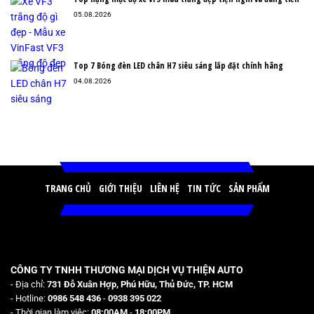
05.08.2026
Top 7 Bóng đèn LED chân H7 siêu sáng lắp đặt chính hãng
04.08.2026
TRANG CHỦ
GIỚI THIỆU
LIÊN HỆ
TIN TỨC
SẢN PHẨM
CÔNG TY TNHH THƯƠNG MẠI DỊCH VỤ THIỆN AUTO
- Địa chỉ:
731 Đỗ Xuân Hợp, Phú Hữu, Thủ Đức, TP. HCM
- Hotline:
0986 548 436
-
0938 395 022
- Thời gian làm việc:
08:00AM
-
18:00PM