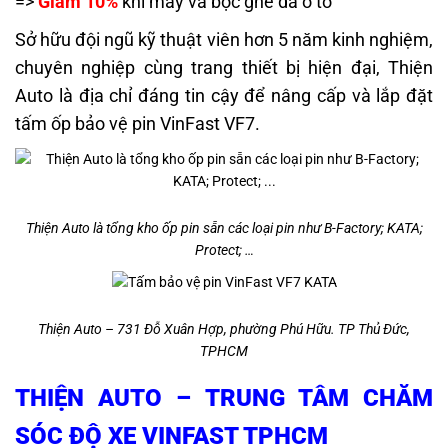
=>
Giảm 10%
khi may và bọc ghế da ô tô
Sở hữu đội ngũ kỹ thuật viên hơn 5 năm kinh nghiệm,
chuyên nghiệp cùng trang thiết bị hiện đại, Thiện
Auto là địa chỉ đáng tin cậy để nâng cấp và lắp đặt
tấm ốp bảo vệ pin VinFast VF7.
Thiện Auto là tổng kho ốp pin sẵn các loại pin như B-Factory; KATA;
Protect; …
Thiện Auto – 731 Đỗ Xuân Hợp, phường Phú Hữu. TP Thủ Đức,
TPHCM
THIỆN AUTO – TRUNG TÂM CHĂM
SÓC ĐỘ XE VINFAST TPHCM