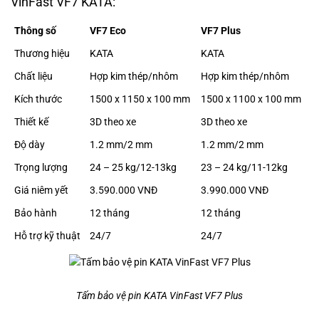
VinFast VF7 KATA:
Thông số
VF7 Eco
VF7 Plus
Thương hiệu
KATA
KATA
Chất liệu
Hợp kim thép/nhôm
Hợp kim thép/nhôm
Kích thước
1500 x 1150 x 100 mm
1500 x 1100 x 100 mm
Thiết kế
3D theo xe
3D theo xe
Độ dày
1.2 mm/2 mm
1.2 mm/2 mm
Trọng lượng
24 – 25 kg/12-13kg
23 – 24 kg/11-12kg
Giá niêm yết
3.590.000 VNĐ
3.990.000 VNĐ
Bảo hành
12 tháng
12 tháng
Hỗ trợ kỹ thuật
24/7
24/7
Tấm bảo vệ pin KATA VinFast VF7 Plus