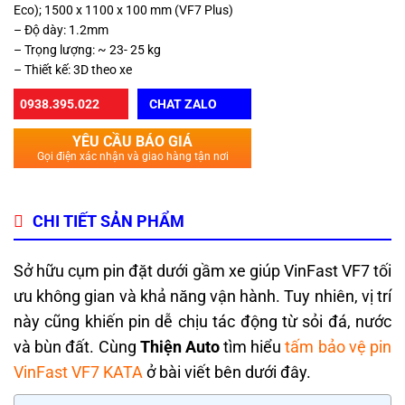
Eco); 1500 x 1100 x 100 mm (VF7 Plus)
– Độ dày: 1.2mm
– Trọng lượng: ~ 23- 25 kg
– Thiết kế: 3D theo xe
0938.395.022
CHAT ZALO
YÊU CẦU BÁO GIÁ
Gọi điện xác nhận và giao hàng tận nơi
CHI TIẾT SẢN PHẨM
Sở hữu cụm pin đặt dưới gầm xe giúp VinFast VF7 tối
ưu không gian và khả năng vận hành. Tuy nhiên, vị trí
này cũng khiến pin dễ chịu tác động từ sỏi đá, nước
và bùn đất. Cùng
Thiện Auto
tìm hiểu
tấm bảo vệ pin
VinFast VF7 KATA
ở bài viết bên dưới đây.