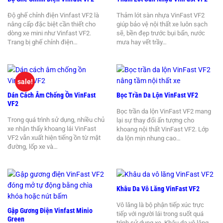
Độ ghế chỉnh điện Vinfast VF2 là
Thảm lót sàn nhựa VinFast VF2
nâng cấp đặc biệt cần thiết cho
giúp bảo vệ nội thất xe luôn sạch
dòng xe mini như Vinfast VF2.
sẽ, bền đẹp trước bụi bẩn, nước
Trang bị ghế chỉnh điện…
mưa hay vết trầy…
sale!
Dán Cách Âm Chống Ồn VinFast
Bọc Trần Da Lộn VinFast VF2
VF2
Bọc trần da lộn VinFast VF2 mang
Trong quá trình sử dụng, nhiều chủ
lại sự thay đổi ấn tượng cho
xe nhận thấy khoang lái VinFast
khoang nội thất VinFast VF2. Lớp
VF2 vẫn xuất hiện tiếng ồn từ mặt
da lộn mịn nhung cao…
đường, lốp xe và…
Khâu Da Vô Lăng VinFast VF2
Vô lăng là bộ phận tiếp xúc trực
Gập Gương Điện Vinfast Minio
tiếp với người lái trong suốt quá
Green
trình sử dụng xe. Khâu da vô lăng