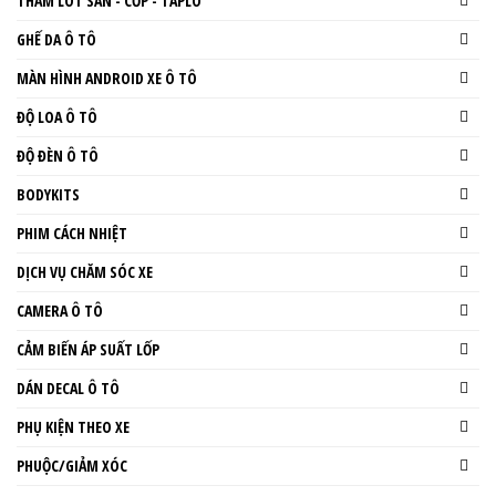
THẢM LÓT SÀN - CỐP - TAPLO
GHẾ DA Ô TÔ
MÀN HÌNH ANDROID XE Ô TÔ
ĐỘ LOA Ô TÔ
ĐỘ ĐÈN Ô TÔ
BODYKITS
PHIM CÁCH NHIỆT
DỊCH VỤ CHĂM SÓC XE
CAMERA Ô TÔ
CẢM BIẾN ÁP SUẤT LỐP
DÁN DECAL Ô TÔ
PHỤ KIỆN THEO XE
PHUỘC/GIẢM XÓC