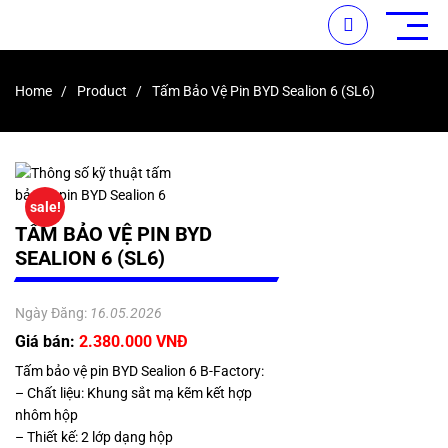
Home
Product
Tấm Bảo Vệ Pin BYD Sealion 6 (SL6)
sale!
TẤM BẢO VỆ PIN BYD
SEALION 6 (SL6)
Ngày Đăng:
16.05.2026
Giá bán:
2.380.000 VNĐ
Tấm bảo vệ pin BYD Sealion 6 B-Factory:
– Chất liệu: Khung sắt mạ kẽm kết hợp
nhôm hộp
– Thiết kế: 2 lớp dạng hộp