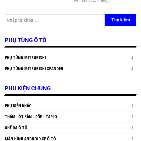
VinFast VF2. Trang…
Tìm kiếm
PHỤ TÙNG Ô TÔ
PHỤ TÙNG MITSUBISHI
PHỤ TÙNG MITSUBISHI XPANDER
PHỤ KIỆN CHUNG
PHỤ KIỆN KHÁC
THẢM LÓT SÀN - CỐP - TAPLO
GHẾ DA Ô TÔ
MÀN HÌNH ANDROID XE Ô TÔ