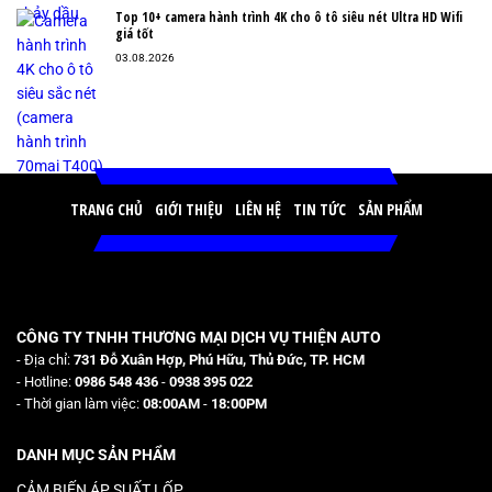
Top 10+ camera hành trình 4K cho ô tô siêu nét Ultra HD Wifi
giá tốt
03.08.2026
TRANG CHỦ
GIỚI THIỆU
LIÊN HỆ
TIN TỨC
SẢN PHẨM
CÔNG TY TNHH THƯƠNG MẠI DỊCH VỤ THIỆN AUTO
- Địa chỉ:
731 Đỗ Xuân Hợp, Phú Hữu, Thủ Đức, TP. HCM
- Hotline:
0986 548 436
-
0938 395 022
- Thời gian làm việc:
08:00AM
-
18:00PM
DANH MỤC SẢN PHẨM
CẢM BIẾN ÁP SUẤT LỐP