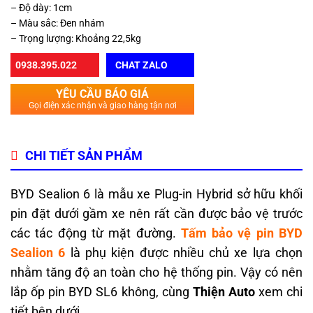
– Độ dày: 1cm
– Màu sắc: Đen nhám
– Trọng lượng: Khoảng 22,5kg
0938.395.022
CHAT ZALO
YÊU CẦU BÁO GIÁ
Gọi điện xác nhận và giao hàng tận nơi
CHI TIẾT SẢN PHẨM
BYD Sealion 6 là mẫu xe Plug-in Hybrid sở hữu khối
pin đặt dưới gầm xe nên rất cần được bảo vệ trước
các tác động từ mặt đường.
Tấm bảo vệ pin BYD
Sealion 6
là phụ kiện được nhiều chủ xe lựa chọn
nhằm tăng độ an toàn cho hệ thống pin. Vậy có nên
lắp ốp pin BYD SL6 không, cùng
Thiện Auto
xem chi
tiết bên dưới.