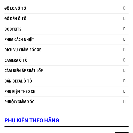
ĐỘ LOA Ô TÔ
ĐỘ ĐÈN Ô TÔ
BODYKITS
PHIM CÁCH NHIỆT
DỊCH VỤ CHĂM SÓC XE
CAMERA Ô TÔ
CẢM BIẾN ÁP SUẤT LỐP
DÁN DECAL Ô TÔ
PHỤ KIỆN THEO XE
PHUỘC/GIẢM XÓC
PHỤ KIỆN THEO HÃNG