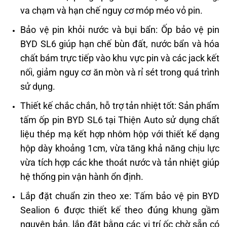
va chạm và hạn chế nguy cơ móp méo vỏ pin.
Bảo vệ pin khỏi nước và bụi bẩn: Ốp bảo vệ pin
BYD SL6 giúp hạn chế bùn đất, nước bẩn và hóa
chất bám trực tiếp vào khu vực pin và các jack kết
nối, giảm nguy cơ ăn mòn và rỉ sét trong quá trình
sử dụng.
Thiết kế chắc chắn, hỗ trợ tản nhiệt tốt: Sản phẩm
tấm ốp pin BYD SL6 tại Thiện Auto sử dụng chất
liệu thép mạ kết hợp nhôm hộp với thiết kế dạng
hộp dày khoảng 1cm, vừa tăng khả năng chịu lực
vừa tích hợp các khe thoát nước và tản nhiệt giúp
hệ thống pin vận hành ổn định.
Lắp đặt chuẩn zin theo xe: Tấm bảo vệ pin BYD
Sealion 6 được thiết kế theo đúng khung gầm
nguyên bản, lắp đặt bằng các vị trí ốc chờ sẵn có