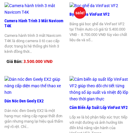
sale!
Bọc Ghế Da VinFast VF2
Camera Hành Trình 3 Mắt Navicom
Bảng giá bọc ghế da VinFast VF2
T4K
tại Thiện Auto có giá từ 5.400.000
VNĐ - 8.700.000 VNĐ tùy vào chất
Camera hành trình 3 mắt Navicom
liệu da và số…
T4K là dòng camera ô tô cao cấp
được trang bị hệ thống ghi hình 3
kênh đồng thời…
3.500.000 VNĐ
Giá Bán:
Dán Nóc Đen Geely EX2
Cảm Biến Áp Suất Lốp VinFast VF2
Dán nóc đen Geely EX2 là một
hạng mục nâng cấp ngoại thất đơn
Lốp xe là bộ phận tiếp xúc trực tiếp
giản nhưng mang lại hiệu quả thẩm
với mặt đường và ảnh hưởng lớn
mỹ rõ rệt. Chỉ…
đến khả năng vận hành của