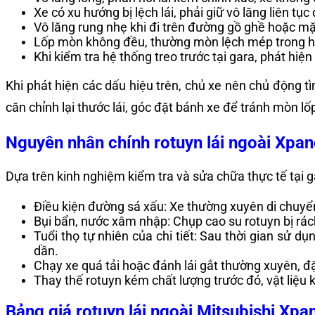
Xe có xu hướng bị lệch lái, phải giữ vô lăng liên tụ
Vô lăng rung nhẹ khi đi trên đường gồ ghề hoặc 
Lốp mòn không đều, thường mòn lệch mép trong ho
Khi kiểm tra hệ thống treo trước tại gara, phát hiện rơ
Khi phát hiện các dấu hiệu trên, chủ xe nên chủ động tì
căn chỉnh lại thước lái, góc đặt bánh xe để tránh mòn l
Nguyên nhân chính rotuyn lái ngoài Xpa
Dựa trên kinh nghiệm kiểm tra và sửa chữa thực tế tại 
Điều kiện đường sá xấu: Xe thường xuyên di chuyển 
Bụi bẩn, nước xâm nhập: Chụp cao su rotuyn bị rác
Tuổi thọ tự nhiên của chi tiết: Sau thời gian sử 
dần.
Chạy xe quá tải hoặc đánh lái gắt thường xuyên, đặ
Thay thế rotuyn kém chất lượng trước đó, vật liệu 
Bảng giá
rotuyn lái ngoài Mitsubishi X