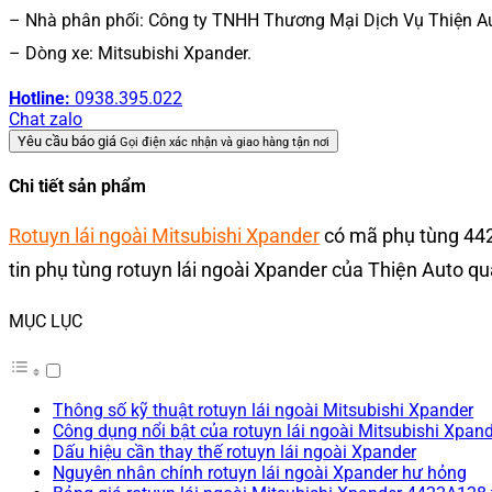
– Nhà phân phối: Công ty TNHH Thương Mại Dịch Vụ Thiện A
– Dòng xe: Mitsubishi Xpander.
Hotline:
0938.395.022
Chat zalo
Yêu cầu báo giá
Gọi điện xác nhận và giao hàng tận nơi
Chi tiết sản phẩm
Rotuyn lái ngoài Mitsubishi Xpander
có mã phụ tùng
44
tin phụ tùng rotuyn lái ngoài Xpander của Thiện Auto qu
MỤC LỤC
Thông số kỹ thuật rotuyn lái ngoài Mitsubishi Xpander
Công dụng nổi bật của rotuyn lái ngoài Mitsubishi Xpan
Dấu hiệu cần thay thế rotuyn lái ngoài Xpander
Nguyên nhân chính rotuyn lái ngoài Xpander hư hỏng