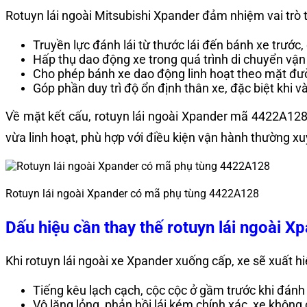
Rotuyn lái ngoài Mitsubishi Xpander đảm nhiệm vai trò 
Truyền lực đánh lái từ thước lái đến bánh xe trướ
Hấp thụ dao động xe trong quá trình di chuyển vậ
Cho phép bánh xe dao động linh hoạt theo mặt đườ
Góp phần duy trì độ ổn định thân xe, đặc biệt khi 
Về mặt kết cấu, rotuyn lái ngoài Xpander mã 4422A128 
vừa linh hoạt, phù hợp với điều kiện vận hành thường x
Rotuyn lái ngoài Xpander có mã phụ tùng 4422A128
Dấu hiệu cần thay thế rotuyn lái ngoài X
Khi rotuyn lái ngoài xe Xpander xuống cấp, xe sẽ xuất 
Tiếng kêu lạch cạch, cộc cộc ở gầm trước khi đánh 
Vô lăng lỏng, phản hồi lái kém chính xác, xe khôn