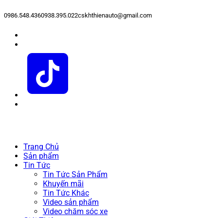
0986.548.436
0938.395.022
cskhthienauto@gmail.com
Trang Chủ
Sản phẩm
Tin Tức
Tin Tức Sản Phẩm
Khuyến mãi
Tin Tức Khác
Video sản phẩm
Video chăm sóc xe