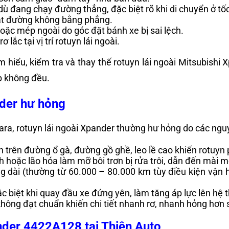
c dù đang chạy đường thẳng, đặc biệt rõ khi di chuyển ở tố
mặt đường không bằng phẳng.
ặc mép ngoài do góc đặt bánh xe bị sai lệch.
 lắc tại vị trí rotuyn lái ngoài.
m hiểu, kiểm tra và thay thế rotuyn lái ngoài Mitsubishi
ốp không đều.
nder hư hỏng
gara, rotuyn lái ngoài Xpander thường hư hỏng do các ng
trên đường ổ gà, đường gồ ghề, leo lề cao khiến rotuyn ph
h hoặc lão hóa làm mỡ bôi trơn bị rửa trôi, dẫn đến mài
dụng dài (thường từ 60.000 – 80.000 km tùy điều kiện vận 
c biệt khi quay đầu xe đứng yên, làm tăng áp lực lên hệ t
không đạt chuẩn khiến chi tiết nhanh rơ, nhanh hỏng hơn 
pander 4422A128
tại Thiện Auto