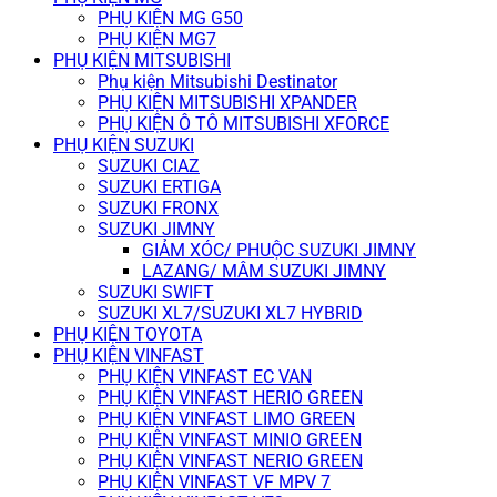
PHỤ KIỆN MG G50
PHỤ KIỆN MG7
PHỤ KIỆN MITSUBISHI
Phụ kiện Mitsubishi Destinator
PHỤ KIỆN MITSUBISHI XPANDER
PHỤ KIỆN Ô TÔ MITSUBISHI XFORCE
PHỤ KIỆN SUZUKI
SUZUKI CIAZ
SUZUKI ERTIGA
SUZUKI FRONX
SUZUKI JIMNY
GIẢM XÓC/ PHUỘC SUZUKI JIMNY
LAZANG/ MÂM SUZUKI JIMNY
SUZUKI SWIFT
SUZUKI XL7/SUZUKI XL7 HYBRID
PHỤ KIỆN TOYOTA
PHỤ KIỆN VINFAST
PHỤ KIỆN VINFAST EC VAN
PHỤ KIỆN VINFAST HERIO GREEN
PHỤ KIỆN VINFAST LIMO GREEN
PHỤ KIỆN VINFAST MINIO GREEN
PHỤ KIỆN VINFAST NERIO GREEN
PHỤ KIỆN VINFAST VF MPV 7