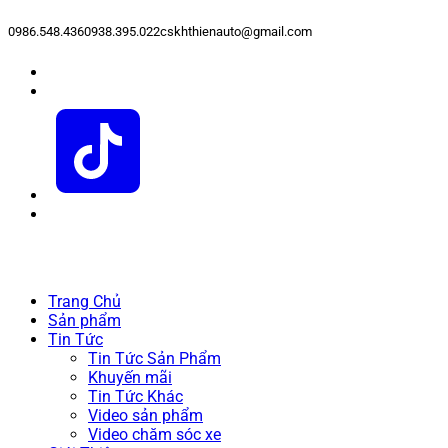
0986.548.436
0938.395.022
cskhthienauto@gmail.com
Trang Chủ
Sản phẩm
Tin Tức
Tin Tức Sản Phẩm
Khuyến mãi
Tin Tức Khác
Video sản phẩm
Video chăm sóc xe