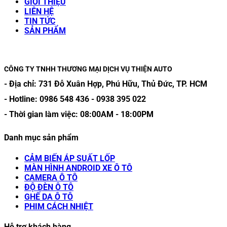
GIỚI THIỆU
LIÊN HỆ
TIN TỨC
SẢN PHẨM
CÔNG TY TNHH THƯƠNG MẠI DỊCH VỤ THIỆN AUTO
- Địa chỉ:
731 Đỗ Xuân Hợp, Phú Hữu, Thủ Đức, TP. HCM
- Hotline:
0986 548 436
-
0938 395 022
- Thời gian làm việc:
08:00AM
-
18:00PM
Danh mục sản phẩm
CẢM BIẾN ÁP SUẤT LỐP
MÀN HÌNH ANDROID XE Ô TÔ
CAMERA Ô TÔ
ĐỘ ĐÈN Ô TÔ
GHẾ DA Ô TÔ
PHIM CÁCH NHIỆT
Hỗ trợ khách hàng