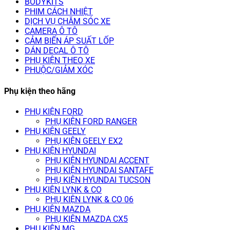
BODYKITS
PHIM CÁCH NHIỆT
DỊCH VỤ CHĂM SÓC XE
CAMERA Ô TÔ
CẢM BIẾN ÁP SUẤT LỐP
DÁN DECAL Ô TÔ
PHỤ KIỆN THEO XE
PHUỘC/GIẢM XÓC
Phụ kiện theo hãng
PHỤ KIỆN FORD
PHỤ KIỆN FORD RANGER
PHỤ KIỆN GEELY
PHỤ KIỆN GEELY EX2
PHỤ KIỆN HYUNDAI
PHỤ KIỆN HYUNDAI ACCENT
PHỤ KIỆN HYUNDAI SANTAFE
PHỤ KIỆN HYUNDAI TUCSON
PHỤ KIỆN LYNK & CO
PHỤ KIỆN LYNK & CO 06
PHỤ KIỆN MAZDA
PHỤ KIỆN MAZDA CX5
PHỤ KIỆN MG