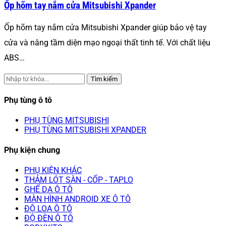
Ốp hõm tay nắm cửa Mitsubishi Xpander
Ốp hõm tay nắm cửa Mitsubishi Xpander giúp bảo vệ tay
cửa và nâng tầm diện mạo ngoại thất tinh tế. Với chất liệu
ABS…
Tìm kiếm
Phụ tùng ô tô
PHỤ TÙNG MITSUBISHI
PHỤ TÙNG MITSUBISHI XPANDER
Phụ kiện chung
PHỤ KIỆN KHÁC
THẢM LÓT SÀN - CỐP - TAPLO
GHẾ DA Ô TÔ
MÀN HÌNH ANDROID XE Ô TÔ
ĐỘ LOA Ô TÔ
ĐỘ ĐÈN Ô TÔ