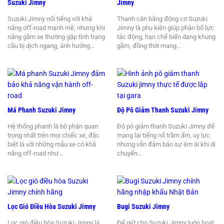
Suzuki Jimny
Jimny
Suzuki Jimny nổi tiếng với khả
Thanh cân bằng động cơ Suzuki
năng off-road mạnh mẽ, nhưng khi
Jimny là phụ kiện giúp phân bổ lực
nâng gầm xe thường gặp tình trạng
tác động, hạn chế biến dạng khung
cầu bị dịch ngang, ảnh hưởng…
gầm, đồng thời mang…
Má Phanh Suzuki Jimny
Độ Pô Giảm Thanh Suzuki Jimny
Hệ thống phanh là bộ phận quan
Độ pô giảm thanh Suzuki Jimny để
trọng nhất trên mọi chiếc xe, đặc
mang lại tiếng nổ trầm ấm, uy lực
biệt là với những mẫu xe có khả
nhưng vẫn đảm bảo sự êm ái khi di
năng off-road như…
chuyển…
Lọc Gió Điều Hòa Suzuki Jimny
Bugi Suzuki Jimny
Lọc gió điều hòa Suzuki Jimny là
Để giữ cho Suzuki Jimny luôn hoạt