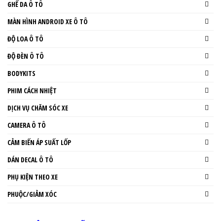
GHẾ DA Ô TÔ
MÀN HÌNH ANDROID XE Ô TÔ
ĐỘ LOA Ô TÔ
ĐỘ ĐÈN Ô TÔ
BODYKITS
PHIM CÁCH NHIỆT
DỊCH VỤ CHĂM SÓC XE
CAMERA Ô TÔ
CẢM BIẾN ÁP SUẤT LỐP
DÁN DECAL Ô TÔ
PHỤ KIỆN THEO XE
PHUỘC/GIẢM XÓC