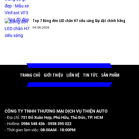
Top 7 Bóng đèn LED chân H7 siêu sáng lắp đặt chính hãng
04.08.2026
TRANG CHỦ
GIỚI THIỆU
LIÊN HỆ
TIN TỨC
SẢN PHẨM
CÔNG TY TNHH THƯƠNG MẠI DỊCH VỤ THIỆN AUTO
- Địa chỉ:
731 Đỗ Xuân Hợp, Phú Hữu, Thủ Đức, TP. HCM
- Hotline:
0986 548 436
-
0938 395 022
- Thời gian làm việc:
08:00AM
-
18:00PM