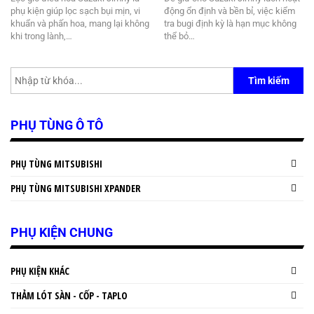
phụ kiện giúp lọc sạch bụi mịn, vi
động ổn định và bền bỉ, việc kiểm
khuẩn và phấn hoa, mang lại không
tra bugi định kỳ là hạn mục không
khi trong lành,…
thể bỏ…
Tìm kiếm
PHỤ TÙNG Ô TÔ
PHỤ TÙNG MITSUBISHI
PHỤ TÙNG MITSUBISHI XPANDER
PHỤ KIỆN CHUNG
PHỤ KIỆN KHÁC
THẢM LÓT SÀN - CỐP - TAPLO