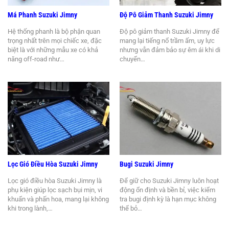
Má Phanh Suzuki Jimny
Độ Pô Giảm Thanh Suzuki Jimny
Hệ thống phanh là bộ phận quan
Độ pô giảm thanh Suzuki Jimny để
trọng nhất trên mọi chiếc xe, đặc
mang lại tiếng nổ trầm ấm, uy lực
biệt là với những mẫu xe có khả
nhưng vẫn đảm bảo sự êm ái khi di
năng off-road như…
chuyển…
Lọc Gió Điều Hòa Suzuki Jimny
Bugi Suzuki Jimny
Lọc gió điều hòa Suzuki Jimny là
Để giữ cho Suzuki Jimny luôn hoạt
phụ kiện giúp lọc sạch bụi mịn, vi
động ổn định và bền bỉ, việc kiểm
khuẩn và phấn hoa, mang lại không
tra bugi định kỳ là hạn mục không
khi trong lành,…
thể bỏ…