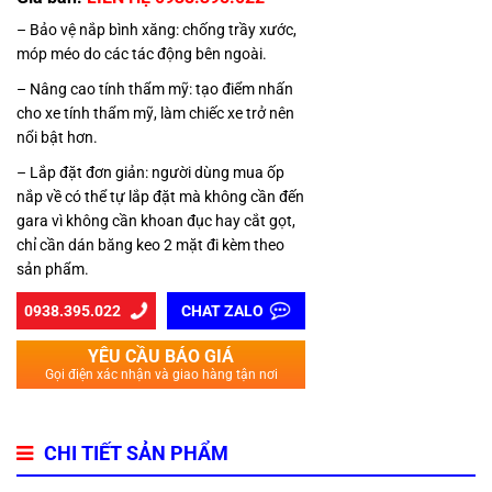
– Bảo vệ nắp bình xăng: chống trầy xước,
móp méo do các tác động bên ngoài.
– Nâng cao tính thẩm mỹ: tạo điểm nhấn
cho xe tính thẩm mỹ, làm chiếc xe trở nên
nổi bật hơn.
– Lắp đặt đơn giản: người dùng mua ốp
nắp về có thể tự lắp đặt mà không cần đến
gara vì không cần khoan đục hay cắt gọt,
chỉ cần dán băng keo 2 mặt đi kèm theo
sản phẩm.
0938.395.022
CHAT ZALO
YÊU CẦU BÁO GIÁ
Gọi điện xác nhận và giao hàng tận nơi
CHI TIẾT SẢN PHẨM