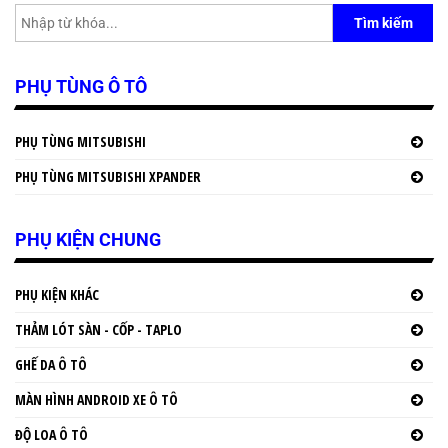
Tìm kiếm
PHỤ TÙNG Ô TÔ
PHỤ TÙNG MITSUBISHI
PHỤ TÙNG MITSUBISHI XPANDER
PHỤ KIỆN CHUNG
PHỤ KIỆN KHÁC
THẢM LÓT SÀN - CỐP - TAPLO
GHẾ DA Ô TÔ
MÀN HÌNH ANDROID XE Ô TÔ
ĐỘ LOA Ô TÔ