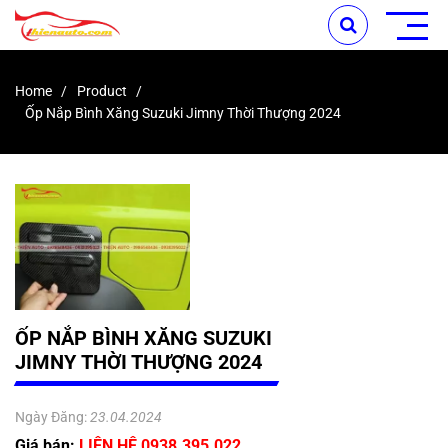
Home
Product
Ốp Nắp Bình Xăng Suzuki Jimny Thời Thượng 2024
ỐP NẮP BÌNH XĂNG SUZUKI
JIMNY THỜI THƯỢNG 2024
Ngày Đăng:
23.04.2024
Giá bán:
LIÊN HỆ 0938.395.022