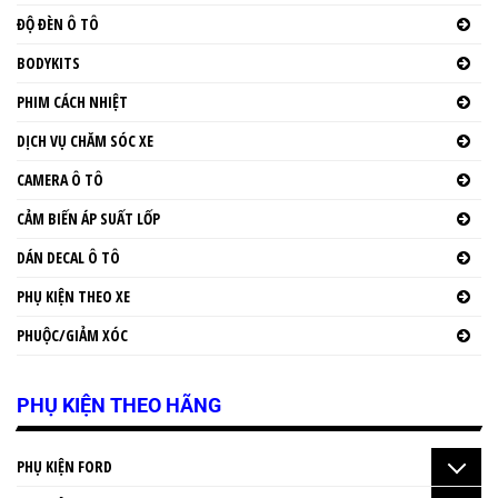
ĐỘ ĐÈN Ô TÔ
BODYKITS
PHIM CÁCH NHIỆT
DỊCH VỤ CHĂM SÓC XE
CAMERA Ô TÔ
CẢM BIẾN ÁP SUẤT LỐP
DÁN DECAL Ô TÔ
PHỤ KIỆN THEO XE
PHUỘC/GIẢM XÓC
PHỤ KIỆN THEO HÃNG
PHỤ KIỆN FORD