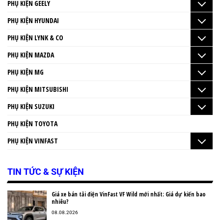
PHỤ KIỆN GEELY
PHỤ KIỆN HYUNDAI
PHỤ KIỆN LYNK & CO
PHỤ KIỆN MAZDA
PHỤ KIỆN MG
PHỤ KIỆN MITSUBISHI
PHỤ KIỆN SUZUKI
PHỤ KIỆN TOYOTA
PHỤ KIỆN VINFAST
TIN TỨC & SỰ KIỆN
Giá xe bán tải điện VinFast VF Wild mới nhất: Giá dự kiến bao
nhiêu?
08.08.2026