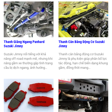
Thanh Giằng Ngang Panhard
Thanh Cân Bằng Động Cơ Suzuki
Suzuki Jimny
Jimny
Suzuki Jimny nổi tiếng với khả
Thanh cân bằng động cơ Suzuki
năng off-road mạnh mẽ, nhưng khi
Jimny là phụ kiện giúp phân bổ lực
nâng gầm xe thường gặp tình trạng
tác động, hạn chế biến dạng khung
cầu bị dịch ngang, ảnh hưởng…
gầm, đồng thời mang…