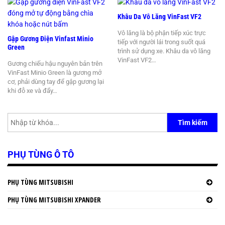
Khâu Da Vô Lăng VinFast VF2
Vô lăng là bộ phận tiếp xúc trực
Gập Gương Điện Vinfast Minio
tiếp với người lái trong suốt quá
Green
trình sử dụng xe. Khâu da vô lăng
VinFast VF2…
Gương chiếu hậu nguyên bản trên
VinFast Minio Green là gương mở
cơ, phải dùng tay để gập gương lại
khi đỗ xe và đẩy…
Tìm kiếm
PHỤ TÙNG Ô TÔ
PHỤ TÙNG MITSUBISHI
PHỤ TÙNG MITSUBISHI XPANDER