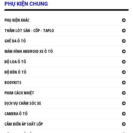
PHỤ KIỆN CHUNG
PHỤ KIỆN KHÁC
THẢM LÓT SÀN - CỐP - TAPLO
GHẾ DA Ô TÔ
MÀN HÌNH ANDROID XE Ô TÔ
ĐỘ LOA Ô TÔ
ĐỘ ĐÈN Ô TÔ
BODYKITS
PHIM CÁCH NHIỆT
DỊCH VỤ CHĂM SÓC XE
CAMERA Ô TÔ
CẢM BIẾN ÁP SUẤT LỐP