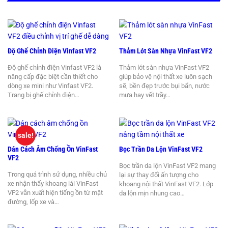
Độ Ghế Chỉnh Điện Vinfast VF2
Thảm Lót Sàn Nhựa VinFast VF2
Độ ghế chỉnh điện Vinfast VF2 là
Thảm lót sàn nhựa VinFast VF2
nâng cấp đặc biệt cần thiết cho
giúp bảo vệ nội thất xe luôn sạch
dòng xe mini như Vinfast VF2.
sẽ, bền đẹp trước bụi bẩn, nước
Trang bị ghế chỉnh điện…
mưa hay vết trầy…
sale!
Dán Cách Âm Chống Ồn VinFast
Bọc Trần Da Lộn VinFast VF2
VF2
Bọc trần da lộn VinFast VF2 mang
Trong quá trình sử dụng, nhiều chủ
lại sự thay đổi ấn tượng cho
xe nhận thấy khoang lái VinFast
khoang nội thất VinFast VF2. Lớp
VF2 vẫn xuất hiện tiếng ồn từ mặt
da lộn mịn nhung cao…
đường, lốp xe và…