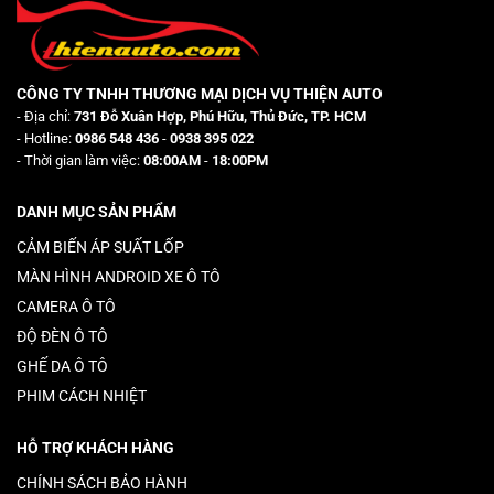
CÔNG TY TNHH THƯƠNG MẠI DỊCH VỤ THIỆN AUTO
- Địa chỉ:
731 Đỗ Xuân Hợp, Phú Hữu, Thủ Đức, TP. HCM
- Hotline:
0986 548 436
-
0938 395 022
- Thời gian làm việc:
08:00AM
-
18:00PM
DANH MỤC SẢN PHẨM
CẢM BIẾN ÁP SUẤT LỐP
MÀN HÌNH ANDROID XE Ô TÔ
CAMERA Ô TÔ
ĐỘ ĐÈN Ô TÔ
GHẾ DA Ô TÔ
PHIM CÁCH NHIỆT
HỖ TRỢ KHÁCH HÀNG
CHÍNH SÁCH BẢO HÀNH