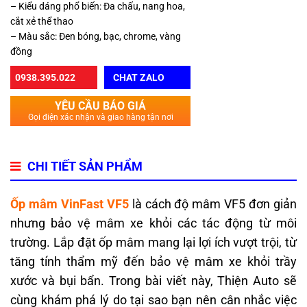
– Kiểu dáng phổ biến: Đa chấu, nang hoa,
cắt xẻ thể thao
– Màu sắc: Đen bóng, bạc, chrome, vàng
đồng
0938.395.022
CHAT ZALO
YÊU CẦU BÁO GIÁ
Gọi điện xác nhận và giao hàng tận nơi
CHI TIẾT SẢN PHẨM
Ốp mâm VinFast VF5
là cách độ mâm VF5 đơn giản
nhưng bảo vệ mâm xe khỏi các tác động từ môi
trường. Lắp đặt ốp mâm mang lại lợi ích vượt trội, từ
tăng tính thẩm mỹ đến bảo vệ mâm xe khỏi trầy
xước và bụi bẩn. Trong bài viết này, Thiện Auto sẽ
cùng khám phá lý do tại sao bạn nên cân nhắc việc