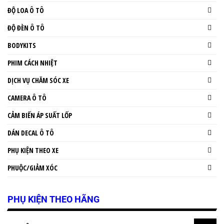
ĐỘ LOA Ô TÔ
ĐỘ ĐÈN Ô TÔ
BODYKITS
PHIM CÁCH NHIỆT
DỊCH VỤ CHĂM SÓC XE
CAMERA Ô TÔ
CẢM BIẾN ÁP SUẤT LỐP
DÁN DECAL Ô TÔ
PHỤ KIỆN THEO XE
PHUỘC/GIẢM XÓC
PHỤ KIỆN THEO HÃNG