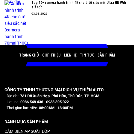
Top 10+ camera hành trình 4K cho ô tô siêu nét Ultra HD Wifi
giá tốt
03.08.2026
TRANG CHỦ
GIỚI THIỆU
LIÊN HỆ
TIN TỨC
SẢN PHẨM
CÔNG TY TNHH THƯƠNG MẠI DỊCH VỤ THIỆN AUTO
- Địa chỉ:
731 Đỗ Xuân Hợp, Phú Hữu, Thủ Đức, TP. HCM
- Hotline:
0986 548 436
-
0938 395 022
- Thời gian làm việc:
08:00AM
-
18:00PM
DANH MỤC SẢN PHẨM
CẢM BIẾN ÁP SUẤT LỐP