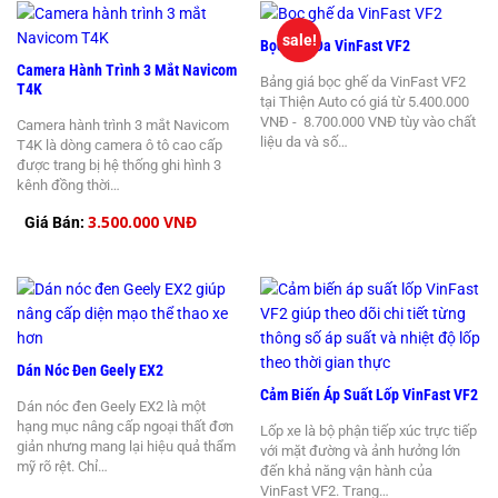
sale!
Bọc Ghế Da VinFast VF2
Camera Hành Trình 3 Mắt Navicom
Bảng giá bọc ghế da VinFast VF2
T4K
tại Thiện Auto có giá từ 5.400.000
VNĐ - 8.700.000 VNĐ tùy vào chất
Camera hành trình 3 mắt Navicom
liệu da và số…
T4K là dòng camera ô tô cao cấp
được trang bị hệ thống ghi hình 3
kênh đồng thời…
3.500.000 VNĐ
Giá Bán:
Dán Nóc Đen Geely EX2
Cảm Biến Áp Suất Lốp VinFast VF2
Dán nóc đen Geely EX2 là một
hạng mục nâng cấp ngoại thất đơn
Lốp xe là bộ phận tiếp xúc trực tiếp
giản nhưng mang lại hiệu quả thẩm
với mặt đường và ảnh hưởng lớn
mỹ rõ rệt. Chỉ…
đến khả năng vận hành của
VinFast VF2. Trang…