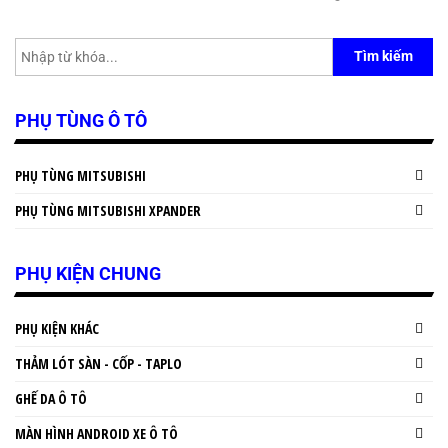
Tìm kiếm
PHỤ TÙNG Ô TÔ
PHỤ TÙNG MITSUBISHI
PHỤ TÙNG MITSUBISHI XPANDER
PHỤ KIỆN CHUNG
PHỤ KIỆN KHÁC
THẢM LÓT SÀN - CỐP - TAPLO
GHẾ DA Ô TÔ
MÀN HÌNH ANDROID XE Ô TÔ