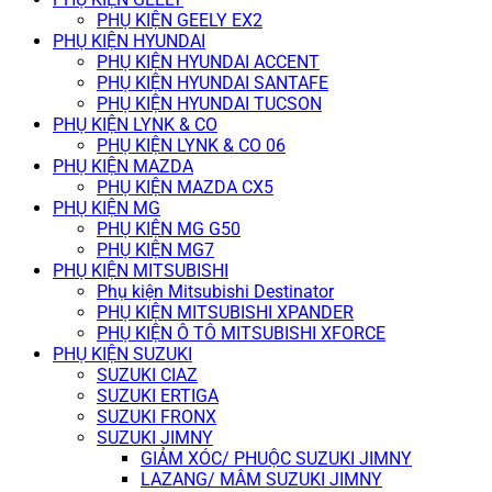
PHỤ KIỆN GEELY EX2
PHỤ KIỆN HYUNDAI
PHỤ KIỆN HYUNDAI ACCENT
PHỤ KIỆN HYUNDAI SANTAFE
PHỤ KIỆN HYUNDAI TUCSON
PHỤ KIỆN LYNK & CO
PHỤ KIỆN LYNK & CO 06
PHỤ KIỆN MAZDA
PHỤ KIỆN MAZDA CX5
PHỤ KIỆN MG
PHỤ KIỆN MG G50
PHỤ KIỆN MG7
PHỤ KIỆN MITSUBISHI
Phụ kiện Mitsubishi Destinator
PHỤ KIỆN MITSUBISHI XPANDER
PHỤ KIỆN Ô TÔ MITSUBISHI XFORCE
PHỤ KIỆN SUZUKI
SUZUKI CIAZ
SUZUKI ERTIGA
SUZUKI FRONX
SUZUKI JIMNY
GIẢM XÓC/ PHUỘC SUZUKI JIMNY
LAZANG/ MÂM SUZUKI JIMNY