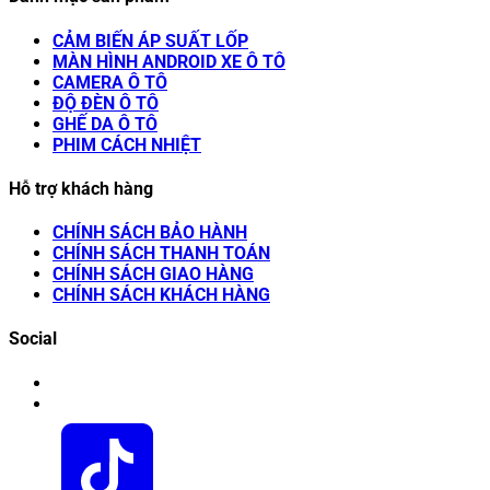
CẢM BIẾN ÁP SUẤT LỐP
MÀN HÌNH ANDROID XE Ô TÔ
CAMERA Ô TÔ
ĐỘ ĐÈN Ô TÔ
GHẾ DA Ô TÔ
PHIM CÁCH NHIỆT
Hỗ trợ khách hàng
CHÍNH SÁCH BẢO HÀNH
CHÍNH SÁCH THANH TOÁN
CHÍNH SÁCH GIAO HÀNG
CHÍNH SÁCH KHÁCH HÀNG
Social