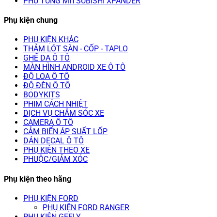
PHỤ TÙNG MITSUBISHI XPANDER
Phụ kiện chung
PHỤ KIỆN KHÁC
THẢM LÓT SÀN - CỐP - TAPLO
GHẾ DA Ô TÔ
MÀN HÌNH ANDROID XE Ô TÔ
ĐỘ LOA Ô TÔ
ĐỘ ĐÈN Ô TÔ
BODYKITS
PHIM CÁCH NHIỆT
DỊCH VỤ CHĂM SÓC XE
CAMERA Ô TÔ
CẢM BIẾN ÁP SUẤT LỐP
DÁN DECAL Ô TÔ
PHỤ KIỆN THEO XE
PHUỘC/GIẢM XÓC
Phụ kiện theo hãng
PHỤ KIỆN FORD
PHỤ KIỆN FORD RANGER
PHỤ KIỆN GEELY