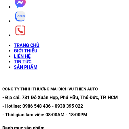
TRANG CHỦ
GIỚI THIỆU
LIÊN HỆ
TIN TỨC
SẢN PHẨM
CÔNG TY TNHH THƯƠNG MẠI DỊCH VỤ THIỆN AUTO
- Địa chỉ:
731 Đỗ Xuân Hợp, Phú Hữu, Thủ Đức, TP. HCM
- Hotline:
0986 548 436
-
0938 395 022
- Thời gian làm việc:
08:00AM
-
18:00PM
Danh mục sản phẩm