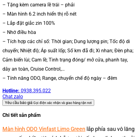
– Tặng kèm camera lề trái – phải
– Màn hình 6.2 inch hiển thị rõ nét
– Lắp đặt giắc zin 100%
– Nhớ điều hòa
– Tích hợp các chỉ số: Thời gian; Dung lượng pin; Tốc độ di
chuyển; Nhiệt độ; Áp suất lốp; Số km đã đi; Xi nhan; Đèn pha;
Cảm biến lùi; Cam lề; Tình trạng đóng/ mở cửa, phanh tay,
dây an toàn, Cruise Control,…
– Tính năng ODO, Range, chuyển chế độ ngày – đêm
Hotline:
0938.395.022
Chat zalo
Yêu cầu báo giá
Gọi điện xác nhận và giao hàng tận nơi
Chi tiết sản phẩm
Màn hình ODO Vinfast Limo Green
lắp phía sau vô lăng