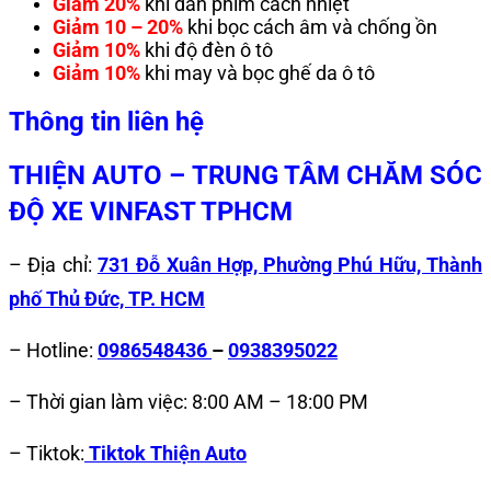
Giảm 20%
khi dán phim cách nhiệt
Giảm 10 – 20%
khi bọc cách âm và chống ồn
Giảm 10%
khi độ đèn ô tô
Giảm 10%
khi may và bọc ghế da ô tô
Thông tin liên hệ
THIỆN AUTO – TRUNG TÂM CHĂM SÓC
ĐỘ XE VINFAST TPHCM
– Địa chỉ:
731 Đỗ Xuân Hợp, Phường Phú Hữu, Thành
phố Thủ Đức, TP. HCM
– Hotline:
0986548436
–
0938395022
– Thời gian làm việc: 8:00 AM – 18:00 PM
– Tiktok:
Tiktok Thiện Auto