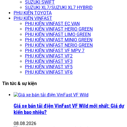
SUZUKI SWIFT
SUZUKI XL7/SUZUKI XL7 HYBRID
PHỤ KIỆN TOYOTA
PHỤ KIỆN VINFAST
PHỤ KIỆN VINFAST EC VAN
PHỤ KIỆN VINFAST HERIO GREEN
PHỤ KIỆN VINFAST LIMO GREEN
PHỤ KIỆN VINFAST MINIO GREEN
PHỤ KIỆN VINFAST NERIO GREEN
PHỤ KIỆN VINFAST VF MPV 7
PHỤ KIỆN VINFAST VF2
PHỤ KIỆN VINFAST VF3
PHỤ KIỆN VINFAST VF5
PHỤ KIỆN VINFAST VF6
Tin tức & sự kiện
Giá xe bán tải điện VinFast VF Wild mới nhất: Giá dự
kiến bao nhiêu?
08.08.2026