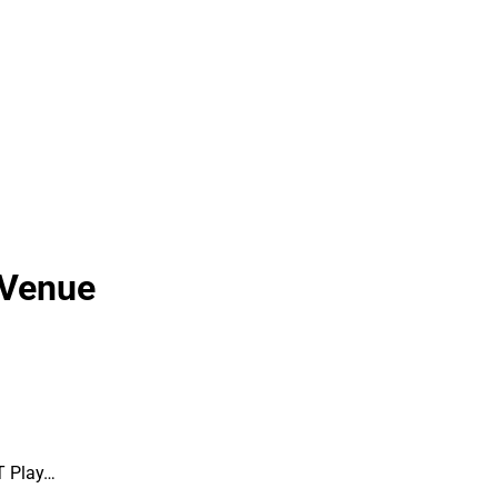
 Venue
PT Play…