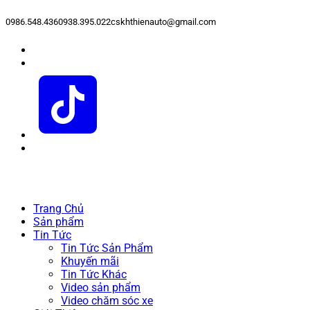
0986.548.436
0938.395.022
cskhthienauto@gmail.com
Trang Chủ
Sản phẩm
Tin Tức
Tin Tức Sản Phẩm
Khuyến mãi
Tin Tức Khác
Video sản phẩm
Video chăm sóc xe