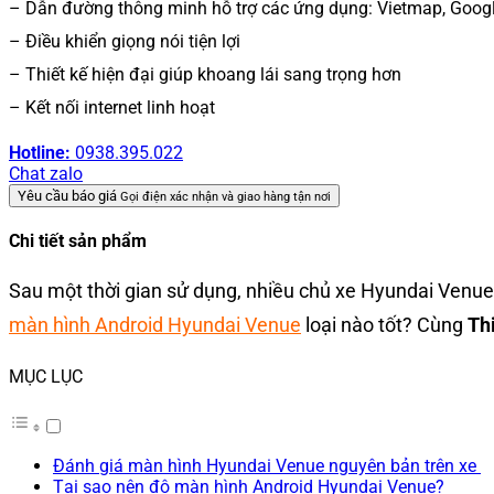
– Dẫn đường thông minh hỗ trợ các ứng dụng: Vietmap, Googl
– Điều khiển giọng nói tiện lợi
– Thiết kế hiện đại giúp khoang lái sang trọng hơn
– Kết nối internet linh hoạt
Hotline:
0938.395.022
Chat zalo
Yêu cầu báo giá
Gọi điện xác nhận và giao hàng tận nơi
Chi tiết sản phẩm
Sau một thời gian sử dụng, nhiều chủ xe Hyundai Venue
màn hình Android Hyundai Venue
loại nào tốt? Cùng
Th
MỤC LỤC
Đánh giá màn hình Hyundai Venue nguyên bản trên xe
Tại sao nên độ màn hình Android Hyundai Venue?