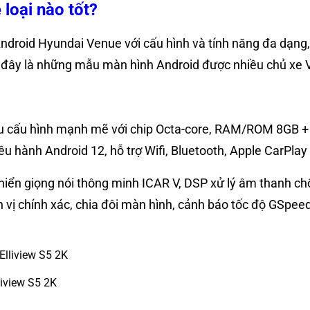
loại nào tốt?
droid Hyundai Venue với cấu hình và tính năng đa dạng, đá
đây là những mẫu màn hình Android được nhiều chủ xe 
ữu cấu hình mạnh mẽ với chip Octa-core, RAM/ROM 8GB +
u hành Android 12, hỗ trợ Wifi, Bluetooth, Apple CarPlay 
ển giọng nói thông minh ICAR V, DSP xử lý âm thanh chốn
ị chính xác, chia đôi màn hình, cảnh báo tốc độ GSpeed
iview S5 2K