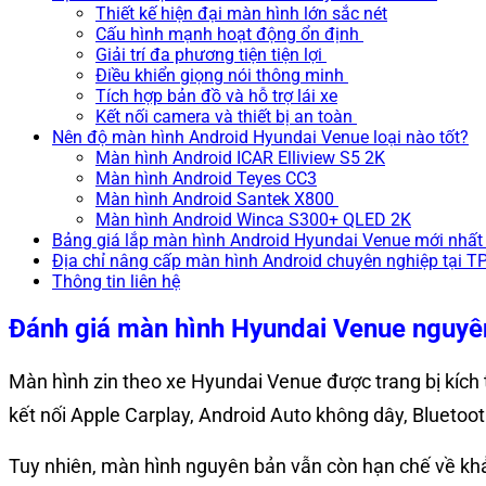
Thiết kế hiện đại màn hình lớn sắc nét
Cấu hình mạnh hoạt động ổn định
Giải trí đa phương tiện tiện lợi
Điều khiển giọng nói thông minh
Tích hợp bản đồ và hỗ trợ lái xe
Kết nối camera và thiết bị an toàn
Nên độ màn hình Android Hyundai Venue loại nào tốt?
Màn hình Android ICAR Elliview S5 2K
Màn hình Android Teyes CC3
Màn hình Android Santek X800
Màn hình Android Winca S300+ QLED 2K
Bảng giá lắp màn hình Android Hyundai Venue mới nhấ
Địa chỉ nâng cấp màn hình Android chuyên nghiệp tại 
Thông tin liên hệ
Đánh giá màn hình Hyundai Venue nguyê
Màn hình zin theo xe Hyundai Venue được trang bị kích t
kết nối Apple Carplay, Android Auto không dây, Bluetoot
Tuy nhiên, màn hình nguyên bản vẫn còn hạn chế về khả n