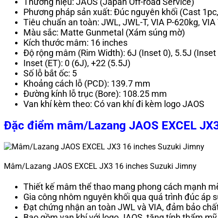
Thương hiệu: JAOS (Japan Off-road Service)
Phương pháp sản xuất: Đúc nguyên khối (Cast 1pc
Tiêu chuẩn an toàn: JWL, JWL-T, VIA P-620kg, VIA
Màu sắc: Matte Gunmetal (Xám súng mờ)
Kích thước mâm: 16 inches
Độ rộng mâm (Rim Width): 6J (Inset 0), 5.5J (Inset
Inset (ET): 0 (6J), +22 (5.5J)
Số lỗ bắt ốc: 5
Khoảng cách lỗ (PCD): 139.7 mm
Đường kính lỗ trục (Bore): 108.25 mm
Van khí kèm theo: Có van khí đi kèm logo JAOS
Đặc điểm mâm/Lazang JAOS EXCEL JX3 
Mâm/Lazang JAOS EXCEL JX3 16 inches Suzuki Jimny
Thiết kế mâm thể thao mang phong cách mạnh mẽ nh
Gia công nhôm nguyên khối qua quá trình đúc áp s
Đạt chứng nhận an toàn JWL và VIA, đảm bảo chất l
Bao gồm van khí với logo JAOS, tăng tính thẩm mỹ