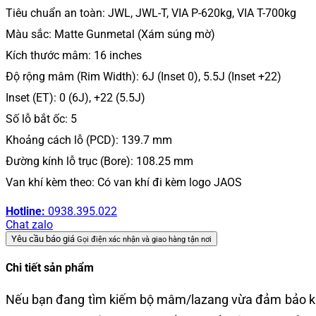
Tiêu chuẩn an toàn: JWL, JWL-T, VIA P-620kg, VIA T-700kg
Màu sắc: Matte Gunmetal (Xám súng mờ)
Kích thước mâm: 16 inches
Độ rộng mâm (Rim Width): 6J (Inset 0), 5.5J (Inset +22)
Inset (ET): 0 (6J), +22 (5.5J)
Số lỗ bắt ốc: 5
Khoảng cách lỗ (PCD): 139.7 mm
Đường kính lỗ trục (Bore): 108.25 mm
Van khí kèm theo: Có van khí đi kèm logo JAOS
Hotline:
0938.395.022
Chat zalo
Yêu cầu báo giá
Gọi điện xác nhận và giao hàng tận nơi
Chi tiết sản phẩm
Nếu bạn đang tìm kiếm bộ mâm/lazang vừa đảm bảo khả 