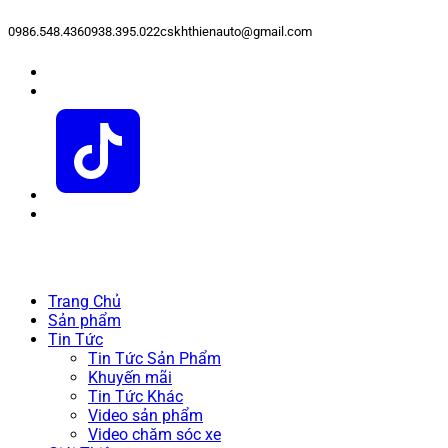
0986.548.436
0938.395.022
cskhthienauto@gmail.com
Trang Chủ
Sản phẩm
Tin Tức
Tin Tức Sản Phẩm
Khuyến mãi
Tin Tức Khác
Video sản phẩm
Video chăm sóc xe