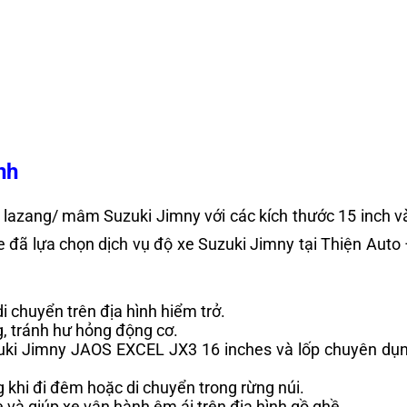
nh
lazang/ mâm Suzuki Jimny với các kích thước 15 inch và
 đã lựa chọn dịch vụ độ xe Suzuki Jimny tại Thiện Auto –
i chuyển trên địa hình hiểm trở.
g, tránh hư hỏng động cơ.
uki Jimny JAOS EXCEL JX3 16 inches và lốp chuyên dụn
 khi đi đêm hoặc di chuyển trong rừng núi.
và giúp xe vận hành êm ái trên địa hình gồ ghề.