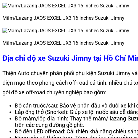
Mâm/Lazang JAOS EXCEL JX3 16 inches Suzuki Jimny
Mâm/Lazang JAOS EXCEL JX3 16 inches Suzuki Jimny
Địa chỉ độ xe Suzuki Jimny tại Hồ Chí Mi
Thiện Auto chuyên phân phối phụ kiện Suzuki Jimny và 
diện mạo theo phong cách off-road cá tính, nhiều chủ xe
gói độ xe off-road chuyên nghiệp bao gồm:
Độ cản trước/sau: Bảo vệ phần đầu và đuôi xe khi d
Lắp ống thở (Snorkel): Giúp xe lội nước sâu dễ dàn
Độ mâm/lốp địa hình: Thay thế mâm/ lazang Suz
trên các cung đường gồ ghề.
Độ đèn LED off-road: Cải thiện khả năng chiếu sáng
Nâng cấp hệ thống treo: Tăng khoảng sáng gầm xe 