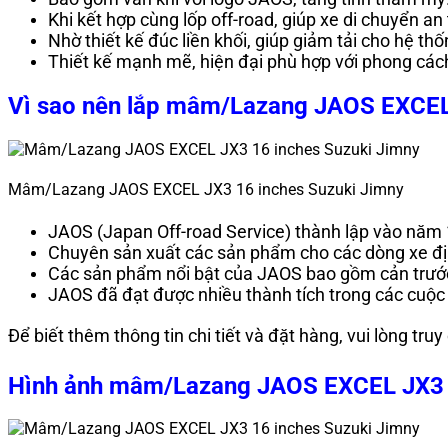
Khi kết hợp cùng lốp off-road, giúp xe di chuyển an 
Nhờ thiết kế đúc liền khối, giúp giảm tải cho hệ th
Thiết kế mạnh mẽ, hiện đại phù hợp với phong cách
Vì sao nên lắp mâm/Lazang JAOS EXCEL
Mâm/Lazang JAOS EXCEL JX3 16 inches Suzuki Jimny
JAOS (Japan Off-road Service) thành lập vào năm 1
Chuyên sản xuất các sản phẩm cho các dòng xe địa
Các sản phẩm nổi bật của JAOS bao gồm cản trước/
JAOS đã đạt được nhiều thành tích trong các cuộc 
Để biết thêm thông tin chi tiết và đặt hàng, vui lòng tru
Hình ảnh mâm/Lazang JAOS EXCEL JX3 1