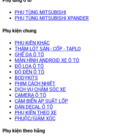
Phụ tùng ô tô
PHỤ TÙNG MITSUBISHI
PHỤ TÙNG MITSUBISHI XPANDER
Phụ kiện chung
PHỤ KIỆN KHÁC
THẢM LÓT SÀN - CỐP - TAPLO
GHẾ DA Ô TÔ
MÀN HÌNH ANDROID XE Ô TÔ
ĐỘ LOA Ô TÔ
ĐỘ ĐÈN Ô TÔ
BODYKITS
PHIM CÁCH NHIỆT
DỊCH VỤ CHĂM SÓC XE
CAMERA Ô TÔ
CẢM BIẾN ÁP SUẤT LỐP
DÁN DECAL Ô TÔ
PHỤ KIỆN THEO XE
PHUỘC/GIẢM XÓC
Phụ kiện theo hãng