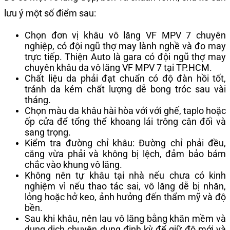
lưu ý một số điểm sau:
Chọn đơn vị khâu vô lăng VF MPV 7 chuyên
nghiệp, có đội ngũ thợ may lành nghề và đo may
trực tiếp. Thiện Auto là gara có đội ngũ thợ may
chuyên khâu da vô lăng VF MPV 7 tại TP.HCM.
Chất liệu da phải đạt chuẩn có độ đàn hồi tốt,
tránh da kém chất lượng dễ bong tróc sau vài
tháng.
Chọn màu da khâu hài hòa với với ghế, taplo hoặc
ốp cửa để tổng thể khoang lái trông cân đối và
sang trọng.
Kiểm tra đường chỉ khâu: Đường chỉ phải đều,
căng vừa phải và không bị lệch, đảm bảo bám
chắc vào khung vô lăng.
Không nên tự khâu tại nhà nếu chưa có kinh
nghiệm vì nếu thao tác sai, vô lăng dễ bị nhăn,
lỏng hoặc hở keo, ảnh hưởng đến thẩm mỹ và độ
bền.
Sau khi khâu, nên lau vô lăng bằng khăn mềm và
dung dịch chuyên dụng định kỳ để giữ độ mới và