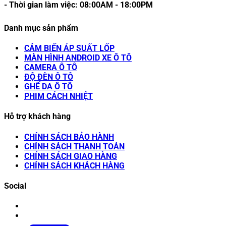
- Thời gian làm việc:
08:00AM
-
18:00PM
Danh mục sản phẩm
CẢM BIẾN ÁP SUẤT LỐP
MÀN HÌNH ANDROID XE Ô TÔ
CAMERA Ô TÔ
ĐỘ ĐÈN Ô TÔ
GHẾ DA Ô TÔ
PHIM CÁCH NHIỆT
Hỗ trợ khách hàng
CHÍNH SÁCH BẢO HÀNH
CHÍNH SÁCH THANH TOÁN
CHÍNH SÁCH GIAO HÀNG
CHÍNH SÁCH KHÁCH HÀNG
Social