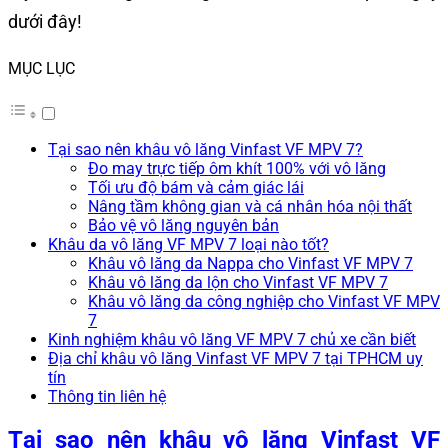
dưới đây!
MỤC LỤC
Tại sao nên khâu vô lăng Vinfast VF MPV 7?
Đo may trực tiếp ôm khít 100% với vô lăng
Tối ưu độ bám và cảm giác lái
Nâng tầm không gian và cá nhân hóa nội thất
Bảo vệ vô lăng nguyên bản
Khâu da vô lăng VF MPV 7 loại nào tốt?
Khâu vô lăng da Nappa cho Vinfast VF MPV 7
Khâu vô lăng da lộn cho Vinfast VF MPV 7
Khâu vô lăng da công nghiệp cho Vinfast VF MPV
7
Kinh nghiệm khâu vô lăng VF MPV 7 chủ xe cần biết
Địa chỉ khâu vô lăng Vinfast VF MPV 7 tại TPHCM uy
tín
Thông tin liên hệ
Tại sao nên khâu vô lăng Vinfast VF