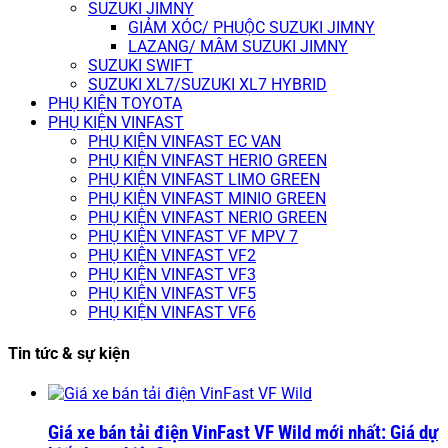
SUZUKI JIMNY
GIẢM XÓC/ PHUỘC SUZUKI JIMNY
LAZANG/ MÂM SUZUKI JIMNY
SUZUKI SWIFT
SUZUKI XL7/SUZUKI XL7 HYBRID
PHỤ KIỆN TOYOTA
PHỤ KIỆN VINFAST
PHỤ KIỆN VINFAST EC VAN
PHỤ KIỆN VINFAST HERIO GREEN
PHỤ KIỆN VINFAST LIMO GREEN
PHỤ KIỆN VINFAST MINIO GREEN
PHỤ KIỆN VINFAST NERIO GREEN
PHỤ KIỆN VINFAST VF MPV 7
PHỤ KIỆN VINFAST VF2
PHỤ KIỆN VINFAST VF3
PHỤ KIỆN VINFAST VF5
PHỤ KIỆN VINFAST VF6
Tin tức & sự kiện
Giá xe bán tải điện VinFast VF Wild mới nhất: Giá dự