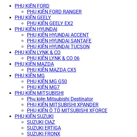
PHỤ KIỆN FORD
PHỤ KIỆN FORD RANGER
PHỤ KIỆN GEELY
PHỤ KIỆN GEELY EX2
PHỤ KIỆN HYUNDAI
PHỤ KIỆN HYUNDAI ACCENT
PHỤ KIỆN HYUNDAI SANTAFE
PHỤ KIỆN HYUNDAI TUCSON
PHỤ KIỆN LYNK & CO
PHỤ KIỆN LYNK & CO 06
PHỤ KIỆN MAZDA
PHỤ KIỆN MAZDA CX5
PHỤ KIỆN MG
PHỤ KIỆN MG G50
PHỤ KIỆN MG7
PHỤ KIỆN MITSUBISHI
Phụ kiện Mitsubishi Destinator
PHỤ KIỆN MITSUBISHI XPANDER
PHỤ KIỆN Ô TÔ MITSUBISHI XFORCE
PHỤ KIỆN SUZUKI
SUZUKI CIAZ
SUZUKI ERTIGA
SUZUKI FRONX