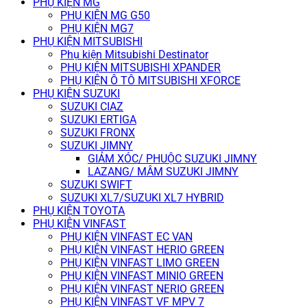
PHỤ KIỆN MG
PHỤ KIỆN MG G50
PHỤ KIỆN MG7
PHỤ KIỆN MITSUBISHI
Phụ kiện Mitsubishi Destinator
PHỤ KIỆN MITSUBISHI XPANDER
PHỤ KIỆN Ô TÔ MITSUBISHI XFORCE
PHỤ KIỆN SUZUKI
SUZUKI CIAZ
SUZUKI ERTIGA
SUZUKI FRONX
SUZUKI JIMNY
GIẢM XÓC/ PHUỘC SUZUKI JIMNY
LAZANG/ MÂM SUZUKI JIMNY
SUZUKI SWIFT
SUZUKI XL7/SUZUKI XL7 HYBRID
PHỤ KIỆN TOYOTA
PHỤ KIỆN VINFAST
PHỤ KIỆN VINFAST EC VAN
PHỤ KIỆN VINFAST HERIO GREEN
PHỤ KIỆN VINFAST LIMO GREEN
PHỤ KIỆN VINFAST MINIO GREEN
PHỤ KIỆN VINFAST NERIO GREEN
PHỤ KIỆN VINFAST VF MPV 7