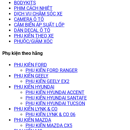
BODYKITS
PHIM CÁCH NHIỆT
DỊCH VỤ CHĂM SÓC XE
CAMERA Ô TÔ
CẢM BIẾN ÁP SUẤT LỐP
DÁN DECAL Ô TÔ
PHỤ KIỆN THEO XE
PHUỘC/GIẢM XÓC
Phụ kiện theo hãng
PHỤ KIỆN FORD
PHỤ KIỆN FORD RANGER
PHỤ KIỆN GEELY
PHỤ KIỆN GEELY EX2
PHỤ KIỆN HYUNDAI
PHỤ KIỆN HYUNDAI ACCENT
PHỤ KIỆN HYUNDAI SANTAFE
PHỤ KIỆN HYUNDAI TUCSON
PHỤ KIỆN LYNK & CO
PHỤ KIỆN LYNK & CO 06
PHỤ KIỆN MAZDA
PHỤ KIỆN MAZDA CX5