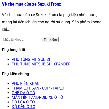
Vè che mưa cửa xe Suzuki Fronx
Vè che mưa cửa xe Suzuki Fronx là phụ kiện nhỏ nhưng
mang lại tiện ích lớn cho người sử dụng. Sản phẩm không
chỉ…
Tìm kiếm
Phụ tùng ô tô
PHỤ TÙNG MITSUBISHI
PHỤ TÙNG MITSUBISHI XPANDER
Phụ kiện chung
PHỤ KIỆN KHÁC
THẢM LÓT SÀN - CỐP - TAPLO
GHẾ DA Ô TÔ
MÀN HÌNH ANDROID XE Ô TÔ
ĐỘ LOA Ô TÔ
ĐỘ ĐÈN Ô TÔ