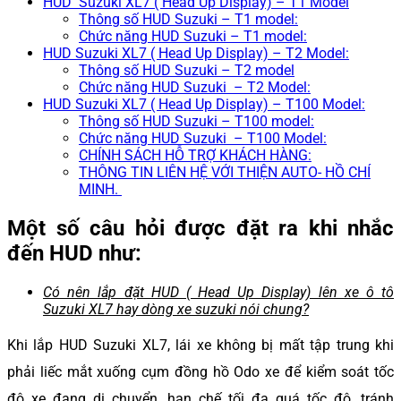
HUD Suzuki XL7 ( Head Up Display) – T1 Model
Thông số HUD Suzuki – T1 model:
Chức năng HUD Suzuki – T1 model:
HUD Suzuki XL7 ( Head Up Display) – T2 Model:
Thông số HUD Suzuki – T2 model
Chức năng HUD Suzuki – T2 Model:
HUD Suzuki XL7 ( Head Up Display) – T100 Model:
Thông số HUD Suzuki – T100 model:
Chức năng HUD Suzuki – T100 Model:
CHÍNH SÁCH HỖ TRỢ KHÁCH HÀNG:
THÔNG TIN LIÊN HỆ VỚI THIỆN AUTO- HỒ CHÍ
MINH.
Một số câu hỏi được đặt ra khi nhắc
đến HUD như:
Có nên lắp đặt HUD ( Head Up Display) lên xe ô tô
Suzuki XL7 hay dòng xe suzuki nói chung?
Khi lắp HUD Suzuki XL7, lái xe không bị mất tập trung khi
phải liếc mắt xuống cụm đồng hồ Odo xe để kiểm soát tốc
độ xe đang di chuyển, hạn chế tối đa quá tốc độ, tránh