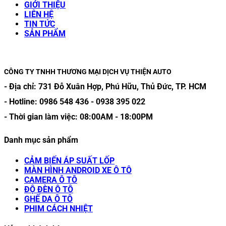
GIỚI THIỆU
LIÊN HỆ
TIN TỨC
SẢN PHẨM
CÔNG TY TNHH THƯƠNG MẠI DỊCH VỤ THIỆN AUTO
- Địa chỉ:
731 Đỗ Xuân Hợp, Phú Hữu, Thủ Đức, TP. HCM
- Hotline:
0986 548 436
-
0938 395 022
- Thời gian làm việc:
08:00AM
-
18:00PM
Danh mục sản phẩm
CẢM BIẾN ÁP SUẤT LỐP
MÀN HÌNH ANDROID XE Ô TÔ
CAMERA Ô TÔ
ĐỘ ĐÈN Ô TÔ
GHẾ DA Ô TÔ
PHIM CÁCH NHIỆT