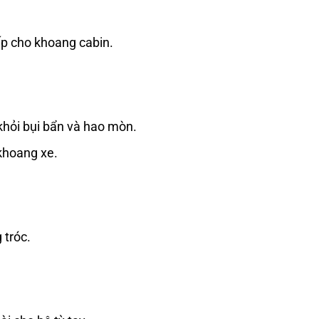
ấp cho khoang cabin.
 khỏi bụi bẩn và hao mòn.
 khoang xe.
 tróc.