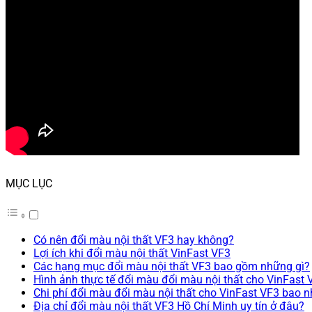
MỤC LỤC
Có nên đổi màu nội thất VF3 hay không?
Lợi ích khi đổi màu nội thất VinFast VF3
Các hạng mục đổi màu nội thất VF3 bao gồm những gì?
Hình ảnh thực tế đổi màu đổi màu nội thất cho VinFast 
Chi phí đổi màu đổi màu nội thất cho VinFast VF3 bao n
Địa chỉ đổi màu nội thất VF3 Hồ Chí Minh uy tín ở đâu?