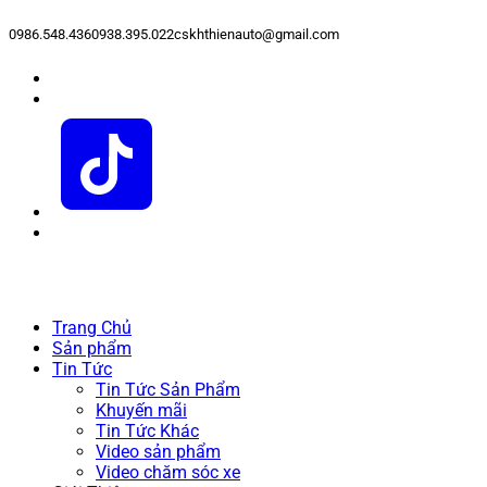
0986.548.436
0938.395.022
cskhthienauto@gmail.com
Trang Chủ
Sản phẩm
Tin Tức
Tin Tức Sản Phẩm
Khuyến mãi
Tin Tức Khác
Video sản phẩm
Video chăm sóc xe