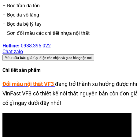
– Bọc trần da lộn
– Bọc da vô lăng
– Bọc da bệ tỳ tay
– Sơn đổi màu các chi tiết nhựa nội thất
Hotline:
0938.395.022
Chat zalo
Yêu cầu báo giá
Gọi điện xác nhận và giao hàng tận nơi
Chi tiết sản phẩm
Đổi màu nội thất VF3
đang trở thành xu hướng được nhi
VinFast VF3 có thiết kế nội thất nguyên bản còn đơn giả
có gì ngay dưới đây nhé!