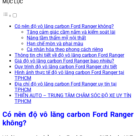
MỤC LỤC
Có nên độ vô lăng carbon Ford Ranger không?
Tăng cảm giác cầm nắm và kiểm soát lái
Nâng tầm thẩm mỹ nội thất
Hạn chế mòn và phai màu
Cá nhân hóa theo phong cách riêng
Thông tin chi tiết về độ vô lăng carbon Ford Ranger
Giá độ vô lăng carbon Ford Ranger bao nhiêu?
Quy trình độ vô lăng carbon Ford Ranger chi tiết
Hình ảnh thực tế độ vô lăng carbon Ford Ranger tại
TPHCM
Địa chỉ độ vô lăng carbon Ford Ranger uy tín tại
TPHCM
THIỆN AUTO – TRUNG TÂM CHĂM SÓC ĐỘ XE UY TÍN
TPHCM
Có nên độ vô lăng carbon Ford Ranger
không?