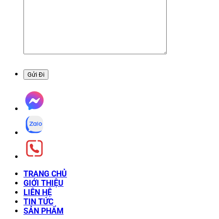
TRANG CHỦ
GIỚI THIỆU
LIÊN HỆ
TIN TỨC
SẢN PHẨM