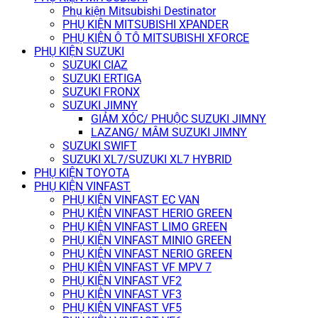
Phụ kiện Mitsubishi Destinator
PHỤ KIỆN MITSUBISHI XPANDER
PHỤ KIỆN Ô TÔ MITSUBISHI XFORCE
PHỤ KIỆN SUZUKI
SUZUKI CIAZ
SUZUKI ERTIGA
SUZUKI FRONX
SUZUKI JIMNY
GIẢM XÓC/ PHUỘC SUZUKI JIMNY
LAZANG/ MÂM SUZUKI JIMNY
SUZUKI SWIFT
SUZUKI XL7/SUZUKI XL7 HYBRID
PHỤ KIỆN TOYOTA
PHỤ KIỆN VINFAST
PHỤ KIỆN VINFAST EC VAN
PHỤ KIỆN VINFAST HERIO GREEN
PHỤ KIỆN VINFAST LIMO GREEN
PHỤ KIỆN VINFAST MINIO GREEN
PHỤ KIỆN VINFAST NERIO GREEN
PHỤ KIỆN VINFAST VF MPV 7
PHỤ KIỆN VINFAST VF2
PHỤ KIỆN VINFAST VF3
PHỤ KIỆN VINFAST VF5