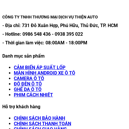
CÔNG TY TNHH THƯƠNG MẠI DỊCH VỤ THIỆN AUTO
- Địa chỉ:
731 Đỗ Xuân Hợp, Phú Hữu, Thủ Đức, TP. HCM
- Hotline:
0986 548 436
-
0938 395 022
- Thời gian làm việc:
08:00AM
-
18:00PM
Danh mục sản phẩm
CẢM BIẾN ÁP SUẤT LỐP
MÀN HÌNH ANDROID XE Ô TÔ
CAMERA Ô TÔ
ĐỘ ĐÈN Ô TÔ
GHẾ DA Ô TÔ
PHIM CÁCH NHIỆT
Hỗ trợ khách hàng
CHÍNH SÁCH BẢO HÀNH
CHÍNH SÁCH THANH TOÁN