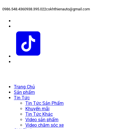
0986.548.436
0938.395.022
cskhthienauto@gmail.com
Trang Chủ
Sản phẩm
Tin Tức
Tin Tức Sản Phẩm
Khuyến mãi
Tin Tức Khác
Video sản phẩm
Video chăm sóc xe