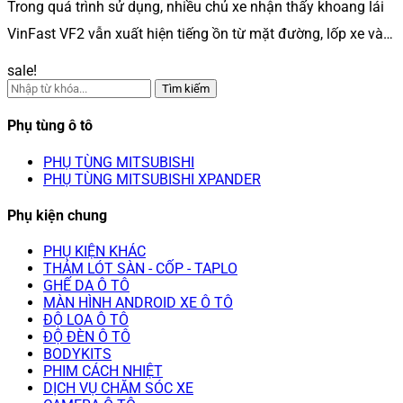
Trong quá trình sử dụng, nhiều chủ xe nhận thấy khoang lái
VinFast VF2 vẫn xuất hiện tiếng ồn từ mặt đường, lốp xe và…
sale!
Tìm kiếm
Phụ tùng ô tô
PHỤ TÙNG MITSUBISHI
PHỤ TÙNG MITSUBISHI XPANDER
Phụ kiện chung
PHỤ KIỆN KHÁC
THẢM LÓT SÀN - CỐP - TAPLO
GHẾ DA Ô TÔ
MÀN HÌNH ANDROID XE Ô TÔ
ĐỘ LOA Ô TÔ
ĐỘ ĐÈN Ô TÔ
BODYKITS
PHIM CÁCH NHIỆT
DỊCH VỤ CHĂM SÓC XE