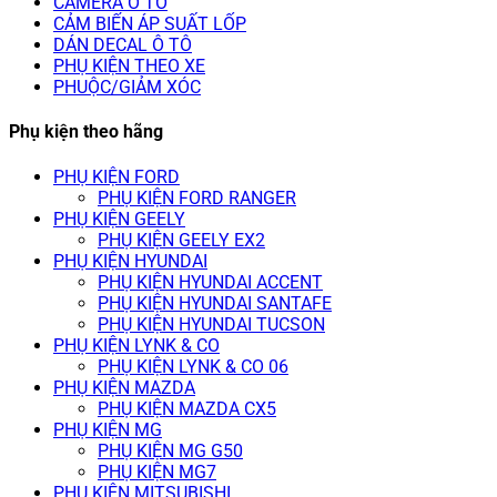
CAMERA Ô TÔ
CẢM BIẾN ÁP SUẤT LỐP
DÁN DECAL Ô TÔ
PHỤ KIỆN THEO XE
PHUỘC/GIẢM XÓC
Phụ kiện theo hãng
PHỤ KIỆN FORD
PHỤ KIỆN FORD RANGER
PHỤ KIỆN GEELY
PHỤ KIỆN GEELY EX2
PHỤ KIỆN HYUNDAI
PHỤ KIỆN HYUNDAI ACCENT
PHỤ KIỆN HYUNDAI SANTAFE
PHỤ KIỆN HYUNDAI TUCSON
PHỤ KIỆN LYNK & CO
PHỤ KIỆN LYNK & CO 06
PHỤ KIỆN MAZDA
PHỤ KIỆN MAZDA CX5
PHỤ KIỆN MG
PHỤ KIỆN MG G50
PHỤ KIỆN MG7
PHỤ KIỆN MITSUBISHI