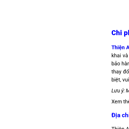
Chi p
Thiện 
khai v
bảo hàn
thay đổ
biệt, vu
Lưu ý: 
Xem th
Địa ch
Thiện 