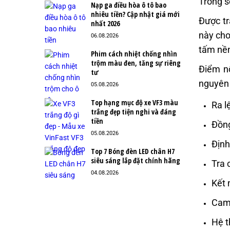
Trong s
Nạp ga điều hòa ô tô bao
nhiêu tiền? Cập nhật giá mới
Được tr
nhất 2026
này cho
06.08.2026
tấm nền
Phim cách nhiệt chống nhìn
trộm màu đen, tăng sự riêng
Điểm nổ
tư
nguyên 
05.08.2026
Top hạng mục độ xe VF3 màu
Ra l
trắng đẹp tiện nghi và đáng
tiền
Đồng
05.08.2026
Định
Top 7 Bóng đèn LED chân H7
siêu sáng lắp đặt chính hãng
Tra 
04.08.2026
Kết 
Came
Hệ t