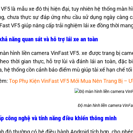
 VF5 là mẫu xe đô thị hiện đại, tuy nhiên hệ thống màn 
ng, chưa thực sự đáp ứng nhu cầu sử dụng ngày càng c
Fast VF5 giúp nâng cấp trải nghiệm lái xe đồng thời mang l
khả năng quan sát và hỗ trợ lái xe an toàn
màn hình liền camera VinFast VF5. xe được trang bị cam
heo thời gian thực, hỗ trợ lùi và đánh lái an toàn, đặc 
a, hệ thống cồn cảnh báo điểm mù giúp tài xế hạn chế tối 
êm:
Top Phụ Kiện VinFast VF5 Mới Mua Nên Trang Bị – Ư
Độ màn hình liền camera VinFa
p công nghệ và tính năng điều khiển thông minh
h độ thường có hệ điều hành Android tích hợp, cho phép 