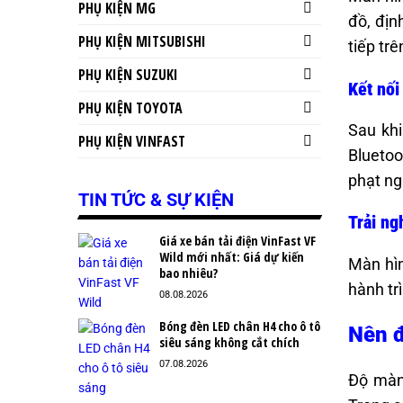
PHỤ KIỆN MG
đồ, địn
PHỤ KIỆN MITSUBISHI
tiếp tr
PHỤ KIỆN SUZUKI
Kết nối
PHỤ KIỆN TOYOTA
Sau khi
PHỤ KIỆN VINFAST
Bluetoo
phạt ng
TIN TỨC & SỰ KIỆN
Trải ng
Giá xe bán tải điện VinFast VF
Wild mới nhất: Giá dự kiến
Màn hìn
bao nhiêu?
hành trì
08.08.2026
Bóng đèn LED chân H4 cho ô tô
Nên đ
siêu sáng không cắt chích
07.08.2026
Độ màn 