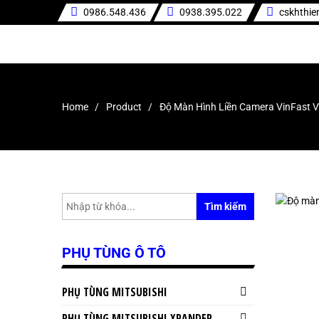
0986.548.436
0938.395.022
cskhthi
Home
Product
Độ Màn Hình Liền Camera VinFast 
Tìm kiếm
PHỤ TÙNG Ô TÔ
PHỤ TÙNG MITSUBISHI
PHỤ TÙNG MITSUBISHI XPANDER