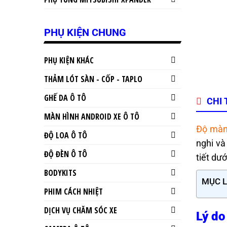
PHỤ KIỆN CHUNG
PHỤ KIỆN KHÁC
THẢM LÓT SÀN - CỐP - TAPLO
GHẾ DA Ô TÔ
CHI 
MÀN HÌNH ANDROID XE Ô TÔ
Độ màn 
ĐỘ LOA Ô TÔ
nghi và
ĐỘ ĐÈN Ô TÔ
tiết dư
BODYKITS
MỤC 
PHIM CÁCH NHIỆT
DỊCH VỤ CHĂM SÓC XE
Lý do