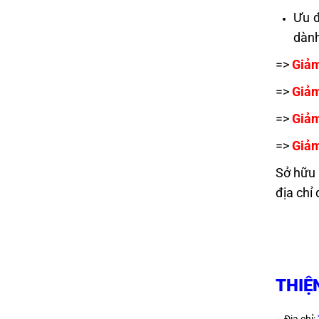
Ưu đ
dành
=>
Giả
=>
Giảm
=>
Giả
=>
Giả
Sở hữu 
địa chỉ
THIỆ