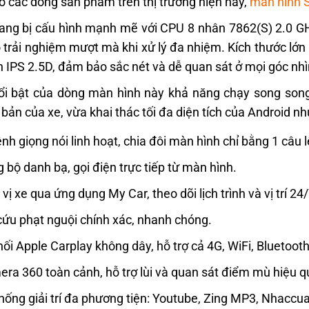
ố các dòng sản phẩm trên thị trường hiện nay,
màn hình 
ang bị cấu hình mạnh mẽ với CPU 8 nhân 7862(S) 2.0 G
 trải nghiệm mượt mà khi xử lý đa nhiệm. Kích thước lớn 
 IPS 2.5D, đảm bảo sắc nét và dễ quan sát ở mọi góc nh
i bật của dòng màn hình này khả năng chạy song song 
bản của xe, vừa khai thác tối đa diện tích của Android n
ệnh giọng nói linh hoạt, chia đôi màn hình chỉ bằng 1 câu 
 bộ danh bạ, gọi điện trực tiếp từ màn hình.
 vị xe qua ứng dụng My Car, theo dõi lịch trình và vị trí 24
cứu phạt nguội chính xác, nhanh chóng.
nối Apple Carplay không dây, hỗ trợ cả 4G, WiFi, Bluetooth
ra 360 toàn cảnh, hỗ trợ lùi và quan sát điểm mù hiệu 
hống giải trí đa phương tiện: Youtube, Zing MP3, Nhaccua