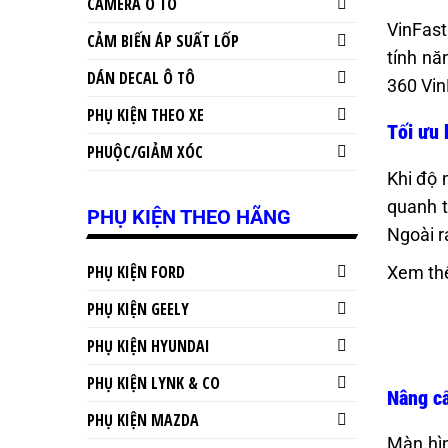
CAMERA Ô TÔ
VinFast
CẢM BIẾN ÁP SUẤT LỐP
tính nă
DÁN DECAL Ô TÔ
360 Vin
PHỤ KIỆN THEO XE
Tối ưu 
PHUỘC/GIẢM XÓC
Khi độ 
quanh t
PHỤ KIỆN THEO HÃNG
Ngoài r
PHỤ KIỆN FORD
Xem th
PHỤ KIỆN GEELY
PHỤ KIỆN HYUNDAI
PHỤ KIỆN LYNK & CO
Nâng cấ
PHỤ KIỆN MAZDA
Màn hìn