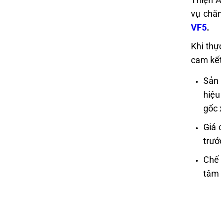
vụ chăm
VF5
.
Khi thự
cam kết
Sản 
hiệu
gốc 
Giá 
trướ
Chế 
tâm 