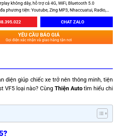
rplay không dây, hỗ trợ cả 4G, WiFi, Bluetooth 5.0
í đa phương tiện: Youtube, Zing MP3, Nhaccuatui, Radio,…
8.395.022
CHAT ZALO
YÊU CẦU BÁO GIÁ
Gọi điện xác nhận và giao hàng tận nơi
n diện giúp chiếc xe trở nên thông minh, tiện
st VF5 loại nào? Cùng
Thiện Auto
tìm hiểu chi
5?