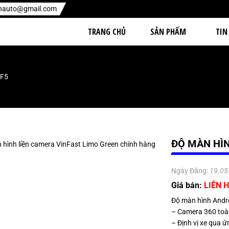
enauto@gmail.com
TRANG CHỦ
SẢN PHẨM
TIN
VF5
ĐỘ MÀN HÌN
Ngày Đăng:
19.05
Giá bán:
LIÊN H
Độ màn hình Andro
– Camera 360 toàn
– Định vị xe qua ứn