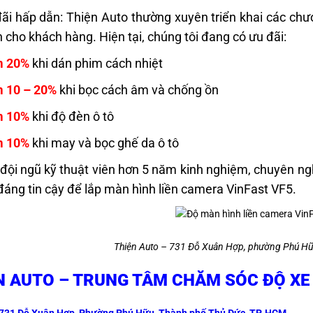
ãi hấp dẫn: Thiện Auto thường xuyên triển khai các chươn
 cho khách hàng. Hiện tại, chúng tôi đang có ưu đãi:
m 20%
khi dán phim cách nhiệt
 10 – 20%
khi bọc cách âm và chống ồn
m 10%
khi độ đèn ô tô
m 10%
khi may và bọc ghế da ô tô
đội ngũ kỹ thuật viên hơn 5 năm kinh nghiệm, chuyên nghi
 đáng tin cậy để lắp màn hình liền camera VinFast VF5.
Thiện Auto – 731 Đỗ Xuân Hợp, phường Phú H
N AUTO – TRUNG TÂM CHĂM SÓC ĐỘ XE