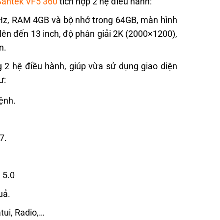
Santek VF5 360
tích hợp 2 hệ điều hành:
Hz, RAM 4GB và bộ nhớ trong 64GB, màn hình
lên đến 13 inch, độ phân giải 2K (2000×1200),
ìn.
2 hệ điều hành, giúp vừa sử dụng giao diện
hư:
lệnh.
/7.
 5.0
quả.
tui, Radio,…