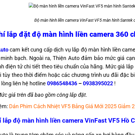
Độ màn hình liền camera VinFast VF5 màn hình Santek c
hí lắp đặt độ màn hình liền camera 360 
Auto
cam kết cung cấp dịch vụ lắp độ màn hình liền came
à minh bạch.
Ngoài ra, Thiện Auto đảm bảo mức giá cạnh
h điện tử chi tiết theo tiêu chuẩn của hãng.
Mức giá lắp
i tùy theo thời điểm hoặc các chương trình ưu đãi đặc bi
i lòng liên hệ hotline
0986548436
–
0938395022
!
Mức giá trên đã bao gồm công lắp đặt.
êm:
Dán Phim Cách Nhiệt VF5 Bảng Giá Mới 2025 Giảm 
ỉ lắp độ màn hình liền camera VinFast VF5 Hồ C
Auto
là trung tâm chăm sóc và nâng cấp xe hơi hàng đầu 