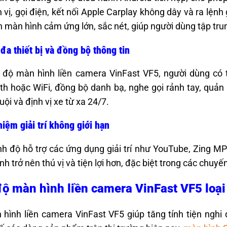
h vị, gọi điện, kết nối Apple Carplay không dây và ra lệnh
ên màn hình cảm ứng lớn, sắc nét, giúp người dùng tập trun
 đa thiết bị và đồng bộ thông tin
 độ màn hình liền camera VinFast VF5, người dùng có t
th hoặc WiFi, đồng bộ danh bạ, nghe gọi rảnh tay, quản 
uội và định vị xe từ xa 24/7.
hiệm giải trí không giới hạn
h độ hỗ trợ các ứng dụng giải trí như YouTube, Zing MP3
nh trở nên thú vị và tiện lợi hơn, đặc biệt trong các chuyến
ộ màn hình liền camera VinFast VF5 loại
hình liền camera VinFast VF5 giúp tăng tính tiện nghi