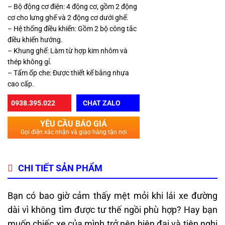
– Bộ động cơ điện: 4 động cơ, gồm 2 động
cơ cho lưng ghế và 2 động cơ dưới ghế.
– Hệ thống điều khiển: Gồm 2 bộ công tắc
điều khiển hướng.
– Khung ghế: Làm từ hợp kim nhôm và
thép không gỉ.
– Tấm ốp che: Được thiết kế bằng nhựa
cao cấp.
0938.395.022
CHAT ZALO
YÊU CẦU BÁO GIÁ
Gọi điện xác nhận và giao hàng tận nơi
CHI TIẾT SẢN PHẨM
Bạn có bao giờ cảm thấy mệt mỏi khi lái xe đường
dài vì không tìm được tư thế ngồi phù hợp? Hay bạn
muốn chiếc xe của mình trở nên hiện đại và tiện nghi