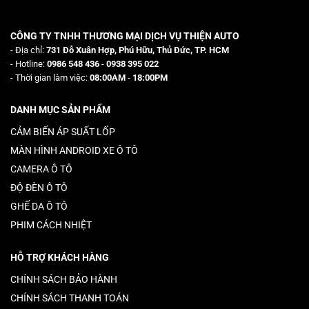
CÔNG TY TNHH THƯƠNG MẠI DỊCH VỤ THIỆN AUTO
- Địa chỉ:
731 Đỗ Xuân Hợp, Phú Hữu, Thủ Đức, TP. HCM
- Hotline:
0986 548 436
-
0938 395 022
- Thời gian làm việc:
08:00AM
-
18:00PM
DANH MỤC SẢN PHẨM
CẢM BIẾN ÁP SUẤT LỐP
MÀN HÌNH ANDROID XE Ô TÔ
CAMERA Ô TÔ
ĐỘ ĐÈN Ô TÔ
GHẾ DA Ô TÔ
PHIM CÁCH NHIỆT
HỖ TRỢ KHÁCH HÀNG
CHÍNH SÁCH BẢO HÀNH
CHÍNH SÁCH THANH TOÁN