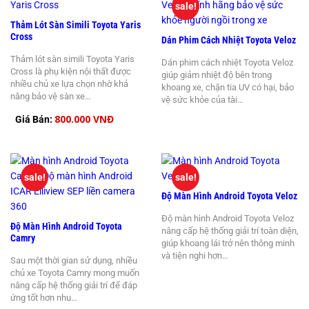
sale!
Thảm Lót Sàn Simili Toyota Yaris
Cross
Dán Phim Cách Nhiệt Toyota Veloz
Thảm lót sàn simili Toyota Yaris
Dán phim cách nhiệt Toyota Veloz
Cross là phụ kiện nội thất được
giúp giảm nhiệt độ bên trong
nhiều chủ xe lựa chọn nhờ khả
khoang xe, chặn tia UV có hại, bảo
năng bảo vệ sàn xe…
vệ sức khỏe của tài…
800.000 VNĐ
Giá Bán:
sale!
sale!
Độ Màn Hình Android Toyota Veloz
Độ màn hình Android Toyota Veloz
Độ Màn Hình Android Toyota
nâng cấp hệ thống giải trí toàn diện,
Camry
giúp khoang lái trở nên thông minh
và tiện nghi hơn…
Sau một thời gian sử dụng, nhiều
chủ xe Toyota Camry mong muốn
nâng cấp hệ thống giải trí để đáp
ứng tốt hơn nhu…