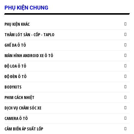
PHỤ KIỆN CHUNG
PHỤ KIỆN KHÁC
THẢM LÓT SÀN - CỐP - TAPLO
GHẾ DA Ô TÔ
MÀN HÌNH ANDROID XE Ô TÔ
ĐỘ LOA Ô TÔ
ĐỘ ĐÈN Ô TÔ
BODYKITS
PHIM CÁCH NHIỆT
DỊCH VỤ CHĂM SÓC XE
CAMERA Ô TÔ
CẢM BIẾN ÁP SUẤT LỐP