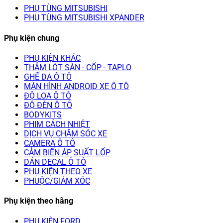
PHỤ TÙNG MITSUBISHI
PHỤ TÙNG MITSUBISHI XPANDER
Phụ kiện chung
PHỤ KIỆN KHÁC
THẢM LÓT SÀN - CỐP - TAPLO
GHẾ DA Ô TÔ
MÀN HÌNH ANDROID XE Ô TÔ
ĐỘ LOA Ô TÔ
ĐỘ ĐÈN Ô TÔ
BODYKITS
PHIM CÁCH NHIỆT
DỊCH VỤ CHĂM SÓC XE
CAMERA Ô TÔ
CẢM BIẾN ÁP SUẤT LỐP
DÁN DECAL Ô TÔ
PHỤ KIỆN THEO XE
PHUỘC/GIẢM XÓC
Phụ kiện theo hãng
PHỤ KIỆN FORD