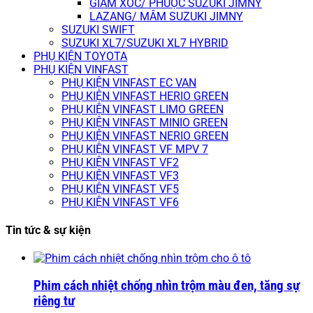
GIẢM XÓC/ PHUỘC SUZUKI JIMNY
LAZANG/ MÂM SUZUKI JIMNY
SUZUKI SWIFT
SUZUKI XL7/SUZUKI XL7 HYBRID
PHỤ KIỆN TOYOTA
PHỤ KIỆN VINFAST
PHỤ KIỆN VINFAST EC VAN
PHỤ KIỆN VINFAST HERIO GREEN
PHỤ KIỆN VINFAST LIMO GREEN
PHỤ KIỆN VINFAST MINIO GREEN
PHỤ KIỆN VINFAST NERIO GREEN
PHỤ KIỆN VINFAST VF MPV 7
PHỤ KIỆN VINFAST VF2
PHỤ KIỆN VINFAST VF3
PHỤ KIỆN VINFAST VF5
PHỤ KIỆN VINFAST VF6
Tin tức & sự kiện
Phim cách nhiệt chống nhìn trộm màu đen, tăng sự
riêng tư