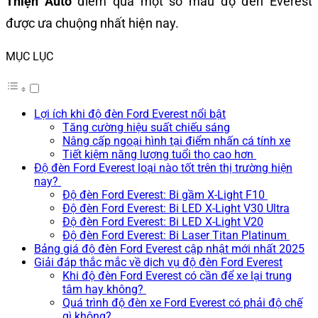
Thiện Auto
điểm qua một số mẫu độ đèn Everest
được ưa chuộng nhất hiện nay.
MỤC LỤC
Lợi ích khi độ đèn Ford Everest nổi bật
Tăng cường hiệu suất chiếu sáng
Nâng cấp ngoại hình tại điểm nhấn cá tính xe
Tiết kiệm năng lượng tuổi thọ cao hơn
Độ đèn Ford Everest loại nào tốt trên thị trường hiện
nay?
Độ đèn Ford Everest: Bi gầm X-Light F10
Độ đèn Ford Everest: Bi LED X-Light V30 Ultra
Độ đèn Ford Everest: Bi LED X-Light V20
Độ đèn Ford Everest: Bi Laser Titan Platinum
Bảng giá độ đèn Ford Everest cập nhật mới nhất 2025
Giải đáp thắc mắc về dịch vụ độ đèn Ford Everest
Khi độ đèn Ford Everest có cần để xe lại trung
tâm hay không?
Quá trình độ đèn xe Ford Everest có phải độ chế
gì không?