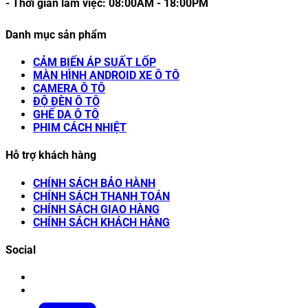
- Thời gian làm việc:
08:00AM
-
18:00PM
Danh mục sản phẩm
CẢM BIẾN ÁP SUẤT LỐP
MÀN HÌNH ANDROID XE Ô TÔ
CAMERA Ô TÔ
ĐỘ ĐÈN Ô TÔ
GHẾ DA Ô TÔ
PHIM CÁCH NHIỆT
Hỗ trợ khách hàng
CHÍNH SÁCH BẢO HÀNH
CHÍNH SÁCH THANH TOÁN
CHÍNH SÁCH GIAO HÀNG
CHÍNH SÁCH KHÁCH HÀNG
Social