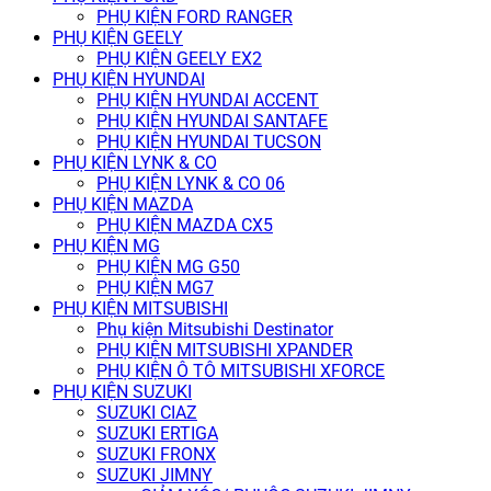
PHỤ KIỆN FORD RANGER
PHỤ KIỆN GEELY
PHỤ KIỆN GEELY EX2
PHỤ KIỆN HYUNDAI
PHỤ KIỆN HYUNDAI ACCENT
PHỤ KIỆN HYUNDAI SANTAFE
PHỤ KIỆN HYUNDAI TUCSON
PHỤ KIỆN LYNK & CO
PHỤ KIỆN LYNK & CO 06
PHỤ KIỆN MAZDA
PHỤ KIỆN MAZDA CX5
PHỤ KIỆN MG
PHỤ KIỆN MG G50
PHỤ KIỆN MG7
PHỤ KIỆN MITSUBISHI
Phụ kiện Mitsubishi Destinator
PHỤ KIỆN MITSUBISHI XPANDER
PHỤ KIỆN Ô TÔ MITSUBISHI XFORCE
PHỤ KIỆN SUZUKI
SUZUKI CIAZ
SUZUKI ERTIGA
SUZUKI FRONX
SUZUKI JIMNY