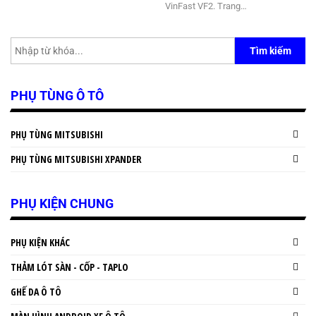
VinFast VF2. Trang…
Tìm kiếm
PHỤ TÙNG Ô TÔ
PHỤ TÙNG MITSUBISHI
PHỤ TÙNG MITSUBISHI XPANDER
PHỤ KIỆN CHUNG
PHỤ KIỆN KHÁC
THẢM LÓT SÀN - CỐP - TAPLO
GHẾ DA Ô TÔ