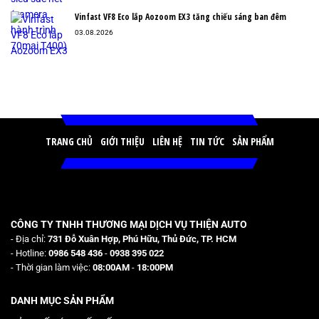
Vinfast VF8 Eco lắp Aozoom EX3 tăng chiếu sáng ban đêm
03.08.2026
TRANG CHỦ
GIỚI THIỆU
LIÊN HỆ
TIN TỨC
SẢN PHẨM
CÔNG TY TNHH THƯƠNG MẠI DỊCH VỤ THIỆN AUTO
- Địa chỉ:
731 Đỗ Xuân Hợp, Phú Hữu, Thủ Đức, TP. HCM
- Hotline:
0986 548 436
-
0938 395 022
- Thời gian làm việc:
08:00AM
-
18:00PM
DANH MỤC SẢN PHẨM