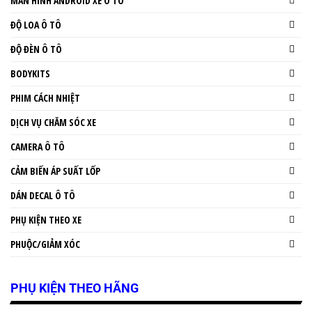
MÀN HÌNH ANDROID XE Ô TÔ
ĐỘ LOA Ô TÔ
ĐỘ ĐÈN Ô TÔ
BODYKITS
PHIM CÁCH NHIỆT
DỊCH VỤ CHĂM SÓC XE
CAMERA Ô TÔ
CẢM BIẾN ÁP SUẤT LỐP
DÁN DECAL Ô TÔ
PHỤ KIỆN THEO XE
PHUỘC/GIẢM XÓC
PHỤ KIỆN THEO HÃNG