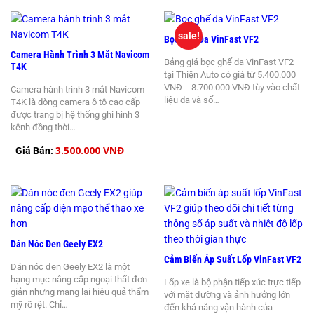
sale!
Bọc Ghế Da VinFast VF2
Camera Hành Trình 3 Mắt Navicom
Bảng giá bọc ghế da VinFast VF2
T4K
tại Thiện Auto có giá từ 5.400.000
VNĐ - 8.700.000 VNĐ tùy vào chất
Camera hành trình 3 mắt Navicom
liệu da và số…
T4K là dòng camera ô tô cao cấp
được trang bị hệ thống ghi hình 3
kênh đồng thời…
3.500.000 VNĐ
Giá Bán:
Dán Nóc Đen Geely EX2
Cảm Biến Áp Suất Lốp VinFast VF2
Dán nóc đen Geely EX2 là một
hạng mục nâng cấp ngoại thất đơn
Lốp xe là bộ phận tiếp xúc trực tiếp
giản nhưng mang lại hiệu quả thẩm
với mặt đường và ảnh hưởng lớn
mỹ rõ rệt. Chỉ…
đến khả năng vận hành của