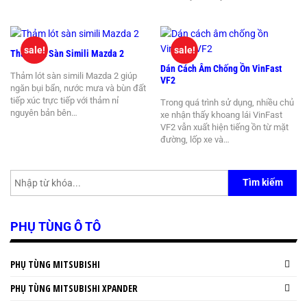
sale!
sale!
Thảm Lót Sàn Simili Mazda 2
Dán Cách Âm Chống Ồn VinFast
Thảm lót sàn simili Mazda 2 giúp
VF2
ngăn bụi bẩn, nước mưa và bùn đất
tiếp xúc trực tiếp với thảm nỉ
Trong quá trình sử dụng, nhiều chủ
nguyên bản bên…
xe nhận thấy khoang lái VinFast
VF2 vẫn xuất hiện tiếng ồn từ mặt
đường, lốp xe và…
Tìm kiếm
PHỤ TÙNG Ô TÔ
PHỤ TÙNG MITSUBISHI
PHỤ TÙNG MITSUBISHI XPANDER