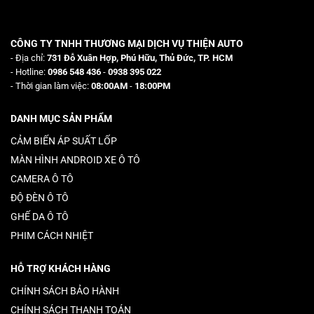
CÔNG TY TNHH THƯƠNG MẠI DỊCH VỤ THIỆN AUTO
- Địa chỉ:
731 Đỗ Xuân Hợp, Phú Hữu, Thủ Đức, TP. HCM
- Hotline:
0986 548 436
-
0938 395 022
- Thời gian làm việc:
08:00AM
-
18:00PM
DANH MỤC SẢN PHẨM
CẢM BIẾN ÁP SUẤT LỐP
MÀN HÌNH ANDROID XE Ô TÔ
CAMERA Ô TÔ
ĐỘ ĐÈN Ô TÔ
GHẾ DA Ô TÔ
PHIM CÁCH NHIỆT
HỖ TRỢ KHÁCH HÀNG
CHÍNH SÁCH BẢO HÀNH
CHÍNH SÁCH THANH TOÁN