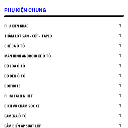
PHỤ KIỆN CHUNG
PHỤ KIỆN KHÁC
THẢM LÓT SÀN - CỐP - TAPLO
GHẾ DA Ô TÔ
MÀN HÌNH ANDROID XE Ô TÔ
ĐỘ LOA Ô TÔ
ĐỘ ĐÈN Ô TÔ
BODYKITS
PHIM CÁCH NHIỆT
DỊCH VỤ CHĂM SÓC XE
CAMERA Ô TÔ
CẢM BIẾN ÁP SUẤT LỐP