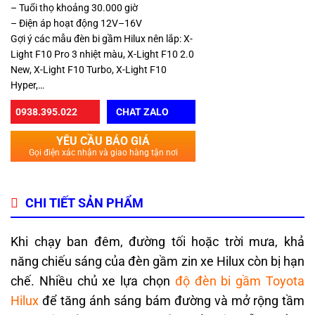
– Tuổi thọ khoảng 30.000 giờ
– Điện áp hoạt động 12V–16V
Gợi ý các mẫu đèn bi gầm Hilux nên lắp: X-
Light F10 Pro 3 nhiệt màu, X-Light F10 2.0
New, X-Light F10 Turbo, X-Light F10
Hyper,…
0938.395.022
CHAT ZALO
YÊU CẦU BÁO GIÁ
Gọi điện xác nhận và giao hàng tận nơi
CHI TIẾT SẢN PHẨM
Khi chạy ban đêm, đường tối hoặc trời mưa, khả
năng chiếu sáng của đèn gầm zin xe Hilux còn bị hạn
chế. Nhiều chủ xe lựa chọn
độ đèn bi gầm Toyota
Hilux
để tăng ánh sáng bám đường và mở rộng tầm