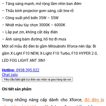
– Tăng sáng mạnh, mở rộng tầm nhìn ban đêm
– Thấu kính projector gom sáng, cắt line rõ
– Công suất phổ biến 35W – 55W
– Nhiệt màu tùy chọn 3000K – 6000K
– Lắp pat zin, không cắt dây điện
– Ánh sáng bám đường, hỗ trợ đi mưa
Một số mẫu độ đèn bi gầm Mitsubishi Xforce nên lắp: Bi
gầm X-Light F10 NEW, X-Light F10 Turbo, F10 HYPER 2.0,
LED FOG LIGHT ANT 3IN1
Hotline:
0938.395.022
Chat zalo
Yêu cầu báo giá
Gọi điện xác nhận và giao hàng tận nơi
Chi tiết sản phẩm
Trong những nâng cấp dành cho Xforce,
độ đèn bi