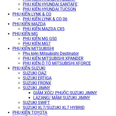
PHỤ KIỆN HYUNDAI SANTAFE
PHỤ KIỆN HYUNDAI TUCSON
PHỤ KIỆN LYNK & CO
PHỤ KIỆN LYNK & CO 06
PHỤ KIỆN MAZDA
PHỤ KIỆN MAZDA CX5
PHỤ KIỆN MG
PHỤ KIỆN MG G50
PHỤ KIỆN MG7
PHỤ KIỆN MITSUBISHI
Phụ kiện Mitsubishi Destinator
PHỤ KIỆN MITSUBISHI XPANDER
PHỤ KIỆN Ô TÔ MITSUBISHI XFORCE
PHỤ KIỆN SUZUKI
SUZUKI CIAZ
SUZUKI ERTIGA
SUZUKI FRONX
SUZUKI JIMNY
GIẢM XÓC/ PHUỘC SUZUKI JIMNY
LAZANG/ MÂM SUZUKI JIMNY
SUZUKI SWIFT
SUZUKI XL7/SUZUKI XL7 HYBRID
PHỤ KIỆN TOYOTA