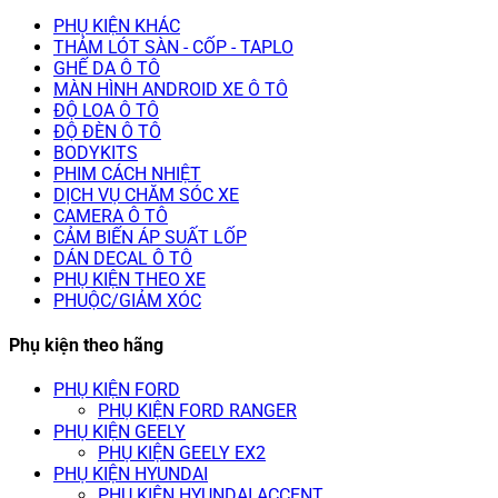
PHỤ KIỆN KHÁC
THẢM LÓT SÀN - CỐP - TAPLO
GHẾ DA Ô TÔ
MÀN HÌNH ANDROID XE Ô TÔ
ĐỘ LOA Ô TÔ
ĐỘ ĐÈN Ô TÔ
BODYKITS
PHIM CÁCH NHIỆT
DỊCH VỤ CHĂM SÓC XE
CAMERA Ô TÔ
CẢM BIẾN ÁP SUẤT LỐP
DÁN DECAL Ô TÔ
PHỤ KIỆN THEO XE
PHUỘC/GIẢM XÓC
Phụ kiện theo hãng
PHỤ KIỆN FORD
PHỤ KIỆN FORD RANGER
PHỤ KIỆN GEELY
PHỤ KIỆN GEELY EX2
PHỤ KIỆN HYUNDAI
PHỤ KIỆN HYUNDAI ACCENT