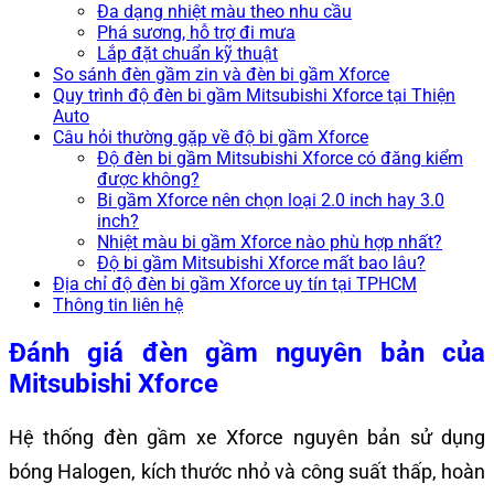
Đa dạng nhiệt màu theo nhu cầu
Phá sương, hỗ trợ đi mưa
Lắp đặt chuẩn kỹ thuật
So sánh đèn gầm zin và đèn bi gầm Xforce
Quy trình độ đèn bi gầm Mitsubishi Xforce tại Thiện
Auto
Câu hỏi thường gặp về độ bi gầm Xforce
Độ đèn bi gầm Mitsubishi Xforce có đăng kiểm
được không?
Bi gầm Xforce nên chọn loại 2.0 inch hay 3.0
inch?
Nhiệt màu bi gầm Xforce nào phù hợp nhất?
Độ bi gầm Mitsubishi Xforce mất bao lâu?
Địa chỉ độ đèn bi gầm Xforce uy tín tại TPHCM
Thông tin liên hệ
Đánh giá đèn gầm nguyên bản của
Mitsubishi Xforce
Hệ thống đèn gầm xe Xforce nguyên bản sử dụng
bóng Halogen, kích thước nhỏ và công suất thấp, hoàn