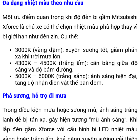
Đa dạng nhiệt màu theo nhu cầu
Một ưu điểm quan trọng khi độ đèn bi gầm Mitsubishi
Xforce là chủ xe có thể chọn nhiệt màu phù hợp thay vì
bị giới hạn như đèn zin. Cụ thể:
3000K (vàng đậm): xuyên sương tốt, giảm phản
xạ khi trời mưa lớn.
4300K – 4500K (trắng ấm): cân bằng giữa độ
sáng và độ bám đường.
5000K – 6000K (trắng sáng): ánh sáng hiện đại,
tăng độ nhận diện vật thể ban đêm.
Phá sương, hỗ trợ đi mưa
Trong điều kiện mưa hoặc sương mù, ánh sáng trắng
lạnh dễ bị tán xạ, gây hiện tượng “mù ánh sáng”. Khi
lắp đèn gầm Xforce với cấu hình bi LED nhiệt màu
vàng hoặc trắng ấm, khả năng xuyên sương cải thiện