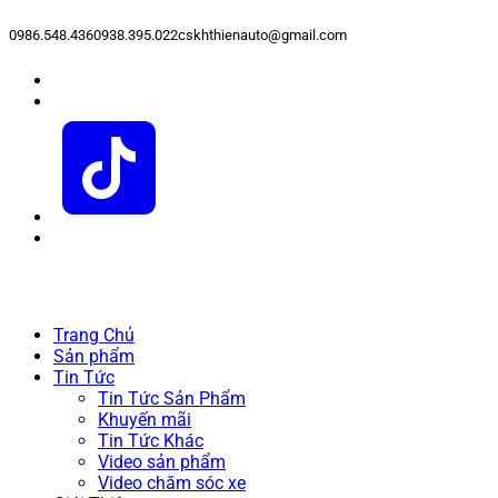
0986.548.436
0938.395.022
cskhthienauto@gmail.com
Trang Chủ
Sản phẩm
Tin Tức
Tin Tức Sản Phẩm
Khuyến mãi
Tin Tức Khác
Video sản phẩm
Video chăm sóc xe