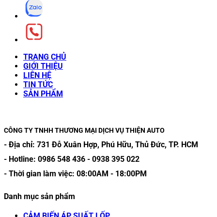
TRANG CHỦ
GIỚI THIỆU
LIÊN HỆ
TIN TỨC
SẢN PHẨM
CÔNG TY TNHH THƯƠNG MẠI DỊCH VỤ THIỆN AUTO
- Địa chỉ:
731 Đỗ Xuân Hợp, Phú Hữu, Thủ Đức, TP. HCM
- Hotline:
0986 548 436
-
0938 395 022
- Thời gian làm việc:
08:00AM
-
18:00PM
Danh mục sản phẩm
CẢM BIẾN ÁP SUẤT LỐP