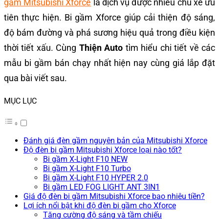
gầm Mitsubishi Xforce
là dịch vụ được nhiều chủ xe ưu
tiên thực hiện. Bi gầm Xforce giúp cải thiện độ sáng,
độ bám đường và phá sương hiệu quả trong điều kiện
thời tiết xấu. Cùng
Thiện Auto
tìm hiểu chi tiết về các
mẫu bi gầm bán chạy nhất hiện nay cùng giá lắp đặt
qua bài viết sau.
MỤC LỤC
Đánh giá đèn gầm nguyên bản của Mitsubishi Xforce
Độ đèn bi gầm Mitsubishi Xforce loại nào tốt?
Bi gầm X-Light F10 NEW
Bi gầm X-Light F10 Turbo
Bi gầm X-Light F10 HYPER 2.0
Bi gầm LED FOG LIGHT ANT 3IN1
Giá độ đèn bi gầm Mitsubishi Xforce bao nhiêu tiền?
Lợi ích nổi bật khi độ đèn bi gầm cho Xforce
Tăng cường độ sáng và tầm chiếu