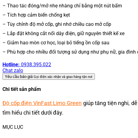
– Thao tác đóng/mở nhẹ nhàng chỉ bằng một nút bấm
– Tích hợp cảm biến chống kẹt
– Tùy chỉnh độ mở cốp, ghi nhớ chiều cao mở cốp
– Lắp đặt không cắt nối dây điện, giữ nguyên thiết kế xe
– Giảm hao mòn cơ học, loại bỏ tiếng ồn cốp sau
– Phù hợp cho nhiều đối tượng sử dụng như phụ nữ, gia đình 
Hotline:
0938.395.022
Chat zalo
Yêu cầu báo giá
Gọi điện xác nhận và giao hàng tận nơi
Chi tiết sản phẩm
Độ cốp điện VinFast Limo Green
giúp tăng tiện nghi, d
tìm hiểu chi tiết dưới đây.
MỤC LỤC