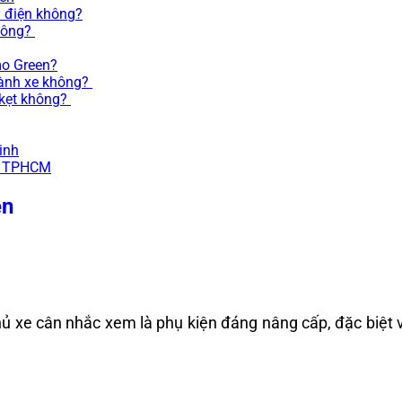
y điện không?
không?
mo Green?
hành xe không?
 kẹt không?
inh
T TPHCM
en
 xe cân nhắc xem là phụ kiện đáng nâng cấp, đặc biệt v