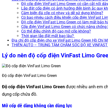
Độ cốp điện VinFast Limo Green có cần cắt nối dâ
Lắp đặt cốp điện có ảnh hưởng đến bình ắc quy 
Cảm biến đá cốp có nhạy và dễ sử dụng không?
Có bao nhiêu cách điều khiển cốp điện VinFast Li
Độ cốp điện VinFast Limo Green có làm mất bảo 
Cốp điện VinFast Limo Green có chức năng chống
Có thể điều chỉnh độ cao mở cốp không?
Thời gian lắp đặt mất bao lâu?
Địa chỉ độ cốp điện cho xe VinFast Limo Green Hồ Chí M
THIỆN AUTO – TRUNG TÂM CHĂM SÓC ĐỘ XE VINFAS
Lý do nên độ cốp điện VinFast Limo Gre
Độ cốp điện VinFast Limo Green
Độ cốp điện VinFast Limo Green
được nhiều anh em chủ
dụng cốp chứa đồ.
Mở cốp dễ dàng không cần dùng lực