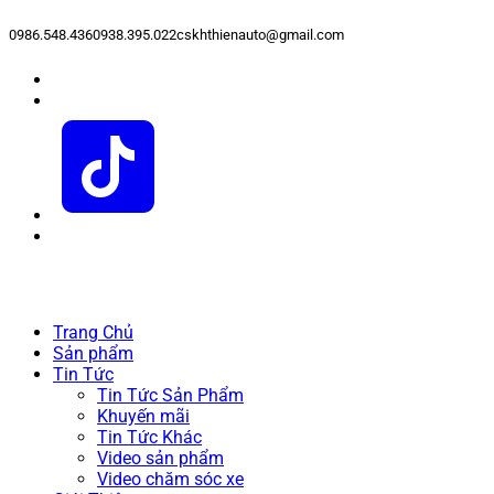
0986.548.436
0938.395.022
cskhthienauto@gmail.com
Trang Chủ
Sản phẩm
Tin Tức
Tin Tức Sản Phẩm
Khuyến mãi
Tin Tức Khác
Video sản phẩm
Video chăm sóc xe