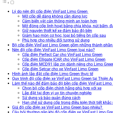
Lý do nên độ cốp điện VinFast Limo Green
Mở cốp dễ dàng không cần dùng lực
Cảm biến vật cản thông minh an toàn hơn
Mở đóng cốp linh hoạt bằng chìa khóa, nút bấm, đ
Giữ nguyên thiết kế xe đảm bảo độ bền
Giảm hao mòn cơ học, loại bỏ tiếng ồn cốp sau
Phù hợp cho nhiều đối tượng sử dụng
Bộ cốp điện VinFast Limo Green gồm những thành phầ
Nên độ cốp điện VinFast Limo Green loại nào?
Cốp điện Perfect Car cho VinFast Limo Green
Cốp điện Elligate ICAR cho VinFast Limo Green
Cốp điện MCD91 lắp zin dành riêng cho Limo Gree
Cốp điện Setcar cho xe Vinfast Limo Green
Hình ảnh lắp đặt cốp điện Limo Green thực tế
Quy trình độ cốp điện xe VinFast Limo Green tại Thiện A
Làm thế nào để đảm bảo độ bền cốp điện VinFast Limo
Chọn bộ cốp điện chính hãng phù hợp với xe
Lắp đặt tại đơn vị uy tín chuyên nghiệp
Sử dụng và bảo quản đúng cách
Hạn chế sử dụng cốp trong điều kiện thời tiết khắc 
Giá độ cốp điện xe VinFast Limo Green bao nhiêu?
Câu hỏi thường gặp khi độ cốp điện xe VinFast Limo Gr