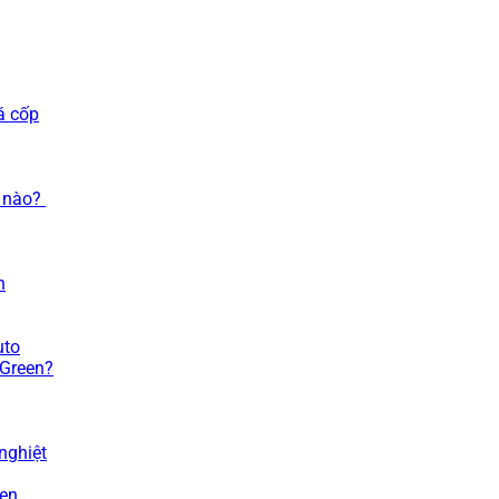
á cốp
n nào?
n
uto
 Green?
nghiệt
een