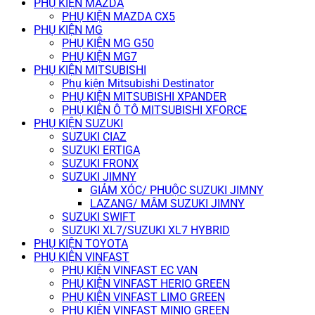
PHỤ KIỆN MAZDA
PHỤ KIỆN MAZDA CX5
PHỤ KIỆN MG
PHỤ KIỆN MG G50
PHỤ KIỆN MG7
PHỤ KIỆN MITSUBISHI
Phụ kiện Mitsubishi Destinator
PHỤ KIỆN MITSUBISHI XPANDER
PHỤ KIỆN Ô TÔ MITSUBISHI XFORCE
PHỤ KIỆN SUZUKI
SUZUKI CIAZ
SUZUKI ERTIGA
SUZUKI FRONX
SUZUKI JIMNY
GIẢM XÓC/ PHUỘC SUZUKI JIMNY
LAZANG/ MÂM SUZUKI JIMNY
SUZUKI SWIFT
SUZUKI XL7/SUZUKI XL7 HYBRID
PHỤ KIỆN TOYOTA
PHỤ KIỆN VINFAST
PHỤ KIỆN VINFAST EC VAN
PHỤ KIỆN VINFAST HERIO GREEN
PHỤ KIỆN VINFAST LIMO GREEN
PHỤ KIỆN VINFAST MINIO GREEN