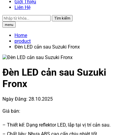
Giới Thiệu
Liên Hệ
Tìm kiếm
menu
Home
product
Đèn LED cản sau Suzuki Fronx
Đèn LED cản sau Suzuki
Fronx
Ngày Đăng:
28.10.2025
Giá bán:
– Thiết kế: Dạng reflektor LED, lắp tại vị trí cản sau.
– Chất liệu: Nhựa ABS cao cấp chịu nhiệt tốt