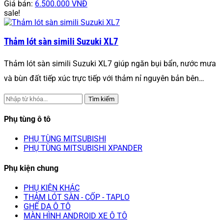
Giá bán:
6.500.000 VNĐ
sale!
Thảm lót sàn simili Suzuki XL7
Thảm lót sàn simili Suzuki XL7 giúp ngăn bụi bẩn, nước mưa
và bùn đất tiếp xúc trực tiếp với thảm nỉ nguyên bản bên…
Tìm kiếm
Phụ tùng ô tô
PHỤ TÙNG MITSUBISHI
PHỤ TÙNG MITSUBISHI XPANDER
Phụ kiện chung
PHỤ KIỆN KHÁC
THẢM LÓT SÀN - CỐP - TAPLO
GHẾ DA Ô TÔ
MÀN HÌNH ANDROID XE Ô TÔ