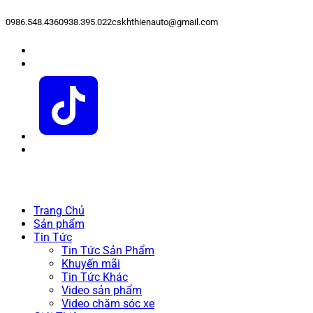
0986.548.436
0938.395.022
cskhthienauto@gmail.com
Trang Chủ
Sản phẩm
Tin Tức
Tin Tức Sản Phẩm
Khuyến mãi
Tin Tức Khác
Video sản phẩm
Video chăm sóc xe