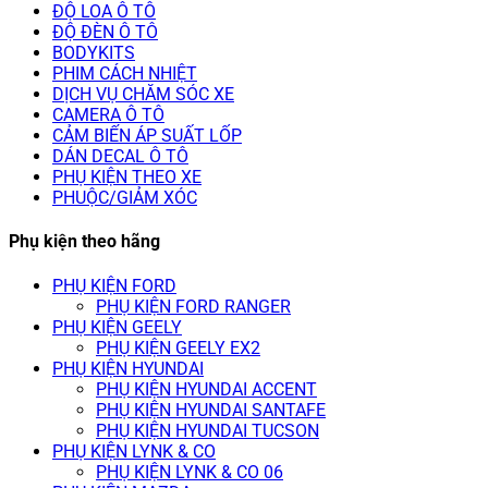
ĐỘ LOA Ô TÔ
ĐỘ ĐÈN Ô TÔ
BODYKITS
PHIM CÁCH NHIỆT
DỊCH VỤ CHĂM SÓC XE
CAMERA Ô TÔ
CẢM BIẾN ÁP SUẤT LỐP
DÁN DECAL Ô TÔ
PHỤ KIỆN THEO XE
PHUỘC/GIẢM XÓC
Phụ kiện theo hãng
PHỤ KIỆN FORD
PHỤ KIỆN FORD RANGER
PHỤ KIỆN GEELY
PHỤ KIỆN GEELY EX2
PHỤ KIỆN HYUNDAI
PHỤ KIỆN HYUNDAI ACCENT
PHỤ KIỆN HYUNDAI SANTAFE
PHỤ KIỆN HYUNDAI TUCSON
PHỤ KIỆN LYNK & CO
PHỤ KIỆN LYNK & CO 06