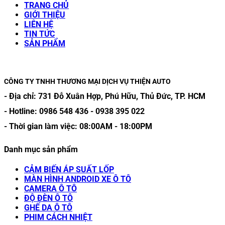
TRANG CHỦ
GIỚI THIỆU
LIÊN HỆ
TIN TỨC
SẢN PHẨM
CÔNG TY TNHH THƯƠNG MẠI DỊCH VỤ THIỆN AUTO
- Địa chỉ:
731 Đỗ Xuân Hợp, Phú Hữu, Thủ Đức, TP. HCM
- Hotline:
0986 548 436
-
0938 395 022
- Thời gian làm việc:
08:00AM
-
18:00PM
Danh mục sản phẩm
CẢM BIẾN ÁP SUẤT LỐP
MÀN HÌNH ANDROID XE Ô TÔ
CAMERA Ô TÔ
ĐỘ ĐÈN Ô TÔ
GHẾ DA Ô TÔ
PHIM CÁCH NHIỆT