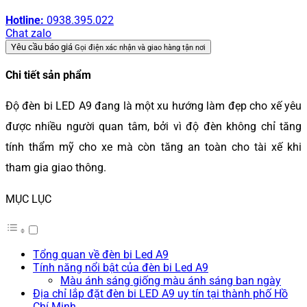
Hotline:
0938.395.022
Chat zalo
Yêu cầu báo giá
Gọi điện xác nhận và giao hàng tận nơi
Chi tiết sản phẩm
Độ đèn bi LED A9 đang là một xu hướng làm đẹp cho xế yêu
được nhiều người quan tâm, bởi vì độ đèn không chỉ tăng
tính thẩm mỹ cho xe mà còn tăng an toàn cho tài xế khi
tham gia giao thông.
MỤC LỤC
Tổng quan về đèn bi Led A9
Tính năng nổi bật của đèn bi Led A9
Màu ánh sáng giống màu ánh sáng ban ngày
Địa chỉ lắp đặt đèn bi LED A9 uy tín tại thành phố Hồ
Chí Minh.