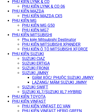
PHỤ KIỆN LYNK & CO
PHỤ KIỆN LYNK & CO 06
PHỤ KIỆN MAZDA
PHỤ KIỆN MAZDA CX5
PHỤ KIỆN MG
PHỤ KIỆN MG G50
PHỤ KIỆN MG7
PHỤ KIỆN MITSUBISHI
Phụ kiện Mitsubishi Destinator
PHỤ KIỆN MITSUBISHI XPANDER
PHỤ KIỆN Ô TÔ MITSUBISHI XFORCE
PHỤ KIỆN SUZUKI
SUZUKI CIAZ
SUZUKI ERTIGA
SUZUKI FRONX
SUZUKI JIMNY
GIẢM XÓC/ PHUỘC SUZUKI JIMNY
LAZANG/ MÂM SUZUKI JIMNY
SUZUKI SWIFT
SUZUKI XL7/SUZUKI XL7 HYBRID
PHỤ KIỆN TOYOTA
PHỤ KIỆN VINFAST
PHỤ KIỆN VINFAST EC VAN
PHỤ KIỆN VINFAST HERIO GREEN