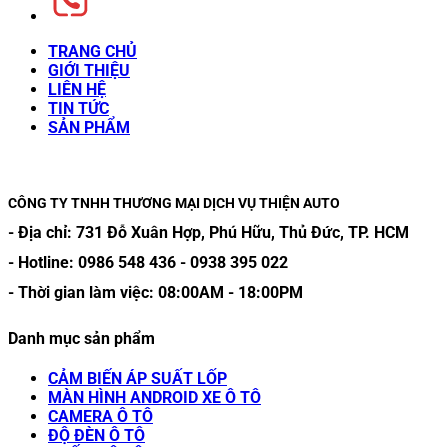
TRANG CHỦ
GIỚI THIỆU
LIÊN HỆ
TIN TỨC
SẢN PHẨM
CÔNG TY TNHH THƯƠNG MẠI DỊCH VỤ THIỆN AUTO
- Địa chỉ:
731 Đỗ Xuân Hợp, Phú Hữu, Thủ Đức, TP. HCM
- Hotline:
0986 548 436
-
0938 395 022
- Thời gian làm việc:
08:00AM
-
18:00PM
Danh mục sản phẩm
CẢM BIẾN ÁP SUẤT LỐP
MÀN HÌNH ANDROID XE Ô TÔ
CAMERA Ô TÔ
ĐỘ ĐÈN Ô TÔ