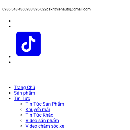
0986.548.436
0938.395.022
cskhthienauto@gmail.com
Trang Chủ
Sản phẩm
Tin Tức
Tin Tức Sản Phẩm
Khuyến mãi
Tin Tức Khác
Video sản phẩm
Video chăm sóc xe