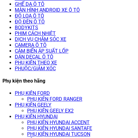
GHẾ DA Ô TÔ
MÀN HÌNH ANDROID XE Ô TÔ
ĐỘ LOA Ô TÔ
ĐỘ ĐÈN Ô TÔ
BODYKITS
PHIM CÁCH NHIỆT
DỊCH VỤ CHĂM SÓC XE
CAMERA Ô TÔ
CẢM BIẾN ÁP SUẤT LỐP
DÁN DECAL Ô TÔ
PHỤ KIỆN THEO XE
PHUỘC/GIẢM XÓC
Phụ kiện theo hãng
PHỤ KIỆN FORD
PHỤ KIỆN FORD RANGER
PHỤ KIỆN GEELY
PHỤ KIỆN GEELY EX2
PHỤ KIỆN HYUNDAI
PHỤ KIỆN HYUNDAI ACCENT
PHỤ KIỆN HYUNDAI SANTAFE
PHỤ KIỆN HYUNDAI TUCSON