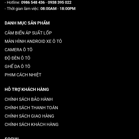
- Hotline:
0986 548 436
-
0938 395 022
- Thời gian làm việc:
08:00AM
-
18:00PM
DANH MỤC SẢN PHẨM
CẢM BIẾN ÁP SUẤT LỐP
MÀN HÌNH ANDROID XE Ô TÔ
CAMERA Ô TÔ
ĐỘ ĐÈN Ô TÔ
GHẾ DA Ô TÔ
PHIM CÁCH NHIỆT
HỖ TRỢ KHÁCH HÀNG
CHÍNH SÁCH BẢO HÀNH
CHÍNH SÁCH THANH TOÁN
CHÍNH SÁCH GIAO HÀNG
CHÍNH SÁCH KHÁCH HÀNG
SOCIAL