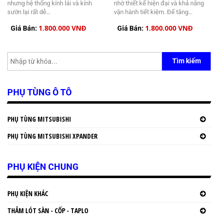
nhưng hệ thống kính lái và kính
nhờ thiết kế hiện đại và khả năng
sườn lại rất dễ…
vận hành tiết kiệm. Để tăng…
1.800.000 VNĐ
1.800.000 VNĐ
Giá Bán:
Giá Bán:
Tìm kiếm
PHỤ TÙNG Ô TÔ
PHỤ TÙNG MITSUBISHI
PHỤ TÙNG MITSUBISHI XPANDER
PHỤ KIỆN CHUNG
PHỤ KIỆN KHÁC
THẢM LÓT SÀN - CỐP - TAPLO