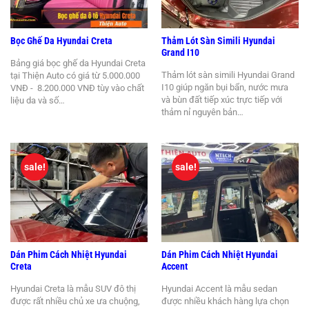
Bọc Ghế Da Hyundai Creta
Thảm Lót Sàn Simili Hyundai
Grand I10
Bảng giá bọc ghế da Hyundai Creta
Thảm lót sàn simili Hyundai Grand
tại Thiện Auto có giá từ 5.000.000
I10 giúp ngăn bụi bẩn, nước mưa
VNĐ - 8.200.000 VNĐ tùy vào chất
và bùn đất tiếp xúc trực tiếp với
liệu da và số…
thảm nỉ nguyên bản…
sale!
sale!
Dán Phim Cách Nhiệt Hyundai
Dán Phim Cách Nhiệt Hyundai
Creta
Accent
Hyundai Creta là mẫu SUV đô thị
Hyundai Accent là mẫu sedan
được rất nhiều chủ xe ưa chuộng,
được nhiều khách hàng lựa chọn