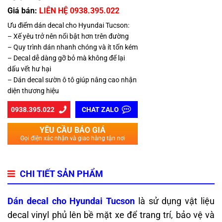
Giá bán:
LIÊN HỆ 0938.395.022
Ưu điểm dán decal cho Hyundai Tucson:
– Xế yêu trở nên nổi bật hơn trên đường
– Quy trình dán nhanh chóng và ít tốn kém
– Decal dễ dàng gỡ bỏ mà không để lại
dấu vết hư hại
– Dán decal sườn ô tô giúp nâng cao nhận
diện thương hiệu
0938.395.022
CHAT ZALO
YÊU CẦU BÁO GIÁ
Gọi điện xác nhận và giao hàng tận nơi
CHI TIẾT SẢN PHẨM
Dán decal cho Hyundai Tucson
là sử dụng vật liệu
decal vinyl phủ lên bề mặt xe để trang trí, bảo vệ và