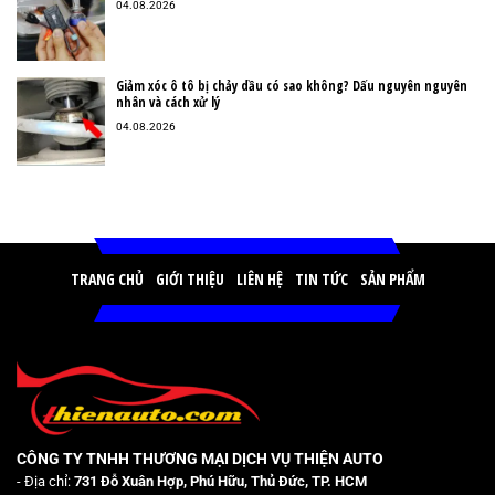
04.08.2026
Giảm xóc ô tô bị chảy dầu có sao không? Dấu nguyên nguyên
nhân và cách xử lý
04.08.2026
TRANG CHỦ
GIỚI THIỆU
LIÊN HỆ
TIN TỨC
SẢN PHẨM
CÔNG TY TNHH THƯƠNG MẠI DỊCH VỤ THIỆN AUTO
- Địa chỉ:
731 Đỗ Xuân Hợp, Phú Hữu, Thủ Đức, TP. HCM