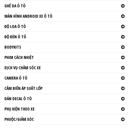
GHẾ DA Ô TÔ
MÀN HÌNH ANDROID XE Ô TÔ
ĐỘ LOA Ô TÔ
ĐỘ ĐÈN Ô TÔ
BODYKITS
PHIM CÁCH NHIỆT
DỊCH VỤ CHĂM SÓC XE
CAMERA Ô TÔ
CẢM BIẾN ÁP SUẤT LỐP
DÁN DECAL Ô TÔ
PHỤ KIỆN THEO XE
PHUỘC/GIẢM XÓC