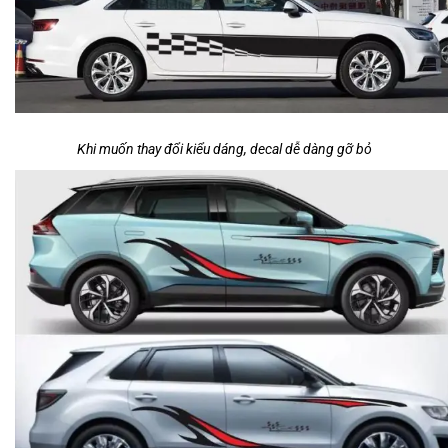
Khi muốn thay đổi kiểu dáng, decal dễ dàng gỡ bỏ