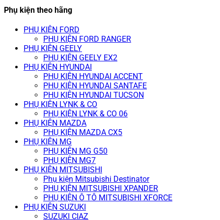
Phụ kiện theo hãng
PHỤ KIỆN FORD
PHỤ KIỆN FORD RANGER
PHỤ KIỆN GEELY
PHỤ KIỆN GEELY EX2
PHỤ KIỆN HYUNDAI
PHỤ KIỆN HYUNDAI ACCENT
PHỤ KIỆN HYUNDAI SANTAFE
PHỤ KIỆN HYUNDAI TUCSON
PHỤ KIỆN LYNK & CO
PHỤ KIỆN LYNK & CO 06
PHỤ KIỆN MAZDA
PHỤ KIỆN MAZDA CX5
PHỤ KIỆN MG
PHỤ KIỆN MG G50
PHỤ KIỆN MG7
PHỤ KIỆN MITSUBISHI
Phụ kiện Mitsubishi Destinator
PHỤ KIỆN MITSUBISHI XPANDER
PHỤ KIỆN Ô TÔ MITSUBISHI XFORCE
PHỤ KIỆN SUZUKI
SUZUKI CIAZ