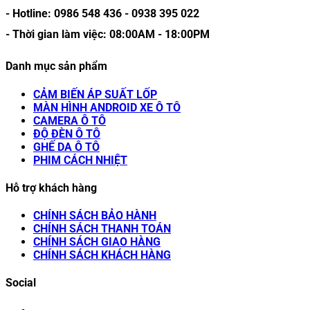
- Hotline:
0986 548 436
-
0938 395 022
- Thời gian làm việc:
08:00AM
-
18:00PM
Danh mục sản phẩm
CẢM BIẾN ÁP SUẤT LỐP
MÀN HÌNH ANDROID XE Ô TÔ
CAMERA Ô TÔ
ĐỘ ĐÈN Ô TÔ
GHẾ DA Ô TÔ
PHIM CÁCH NHIỆT
Hỗ trợ khách hàng
CHÍNH SÁCH BẢO HÀNH
CHÍNH SÁCH THANH TOÁN
CHÍNH SÁCH GIAO HÀNG
CHÍNH SÁCH KHÁCH HÀNG
Social