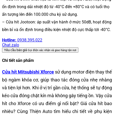
ổn định trong dải nhiệt độ từ -40°C đến +80°C và có tuổi thọ
ấn tượng lên đến 100.000 chu kỳ sử dụng.
– Cửa hít Jootoon: áp suất vận hành ở mức 50dB, hoạt động
bền bỉ và ổn định trong điều kiện nhiệt độ cực thấp tới -40°C.
Hotline:
0938.395.022
Chat zalo
Yêu cầu báo giá
Gọi điện xác nhận và giao hàng tận nơi
Chi tiết sản phẩm
Cửa hít Mitsubishi Xforce
sử dụng motor điện thay thế
bộ ngàm khóa cơ, giúp thao tác đóng cửa nhẹ nhàng
và tiện lợi hơn. Khi ở vị trí gần cửa, hệ thống sẽ tự động
kéo cửa đóng chặt kín mà không gây tiếng ồn. Vậy cửa
hít cho Xforce có ưu điểm gì nổi bật? Giá cửa hít bao
nhiêu? Cùng Thiện Auto tìm hiểu chi tiết về phụ kiện