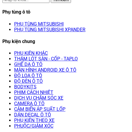
Phụ tùng ô tô
PHỤ TÙNG MITSUBISHI
PHỤ TÙNG MITSUBISHI XPANDER
Phụ kiện chung
PHỤ KIỆN KHÁC
THẢM LÓT SÀN - CỐP - TAPLO
GHẾ DA Ô TÔ
MÀN HÌNH ANDROID XE Ô TÔ
ĐỘ LOA Ô TÔ
ĐỘ ĐÈN Ô TÔ
BODYKITS
PHIM CÁCH NHIỆT
DỊCH VỤ CHĂM SÓC XE
CAMERA Ô TÔ
CẢM BIẾN ÁP SUẤT LỐP
DÁN DECAL Ô TÔ
PHỤ KIỆN THEO XE
PHUỘC/GIẢM XÓC