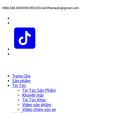
0986.548.436
0938.395.022
cskhthienauto@gmail.com
Trang Chủ
Sản phẩm
Tin Tức
Tin Tức Sản Phẩm
Khuyến mãi
Tin Tức Khác
Video sản phẩm
Video chăm sóc xe