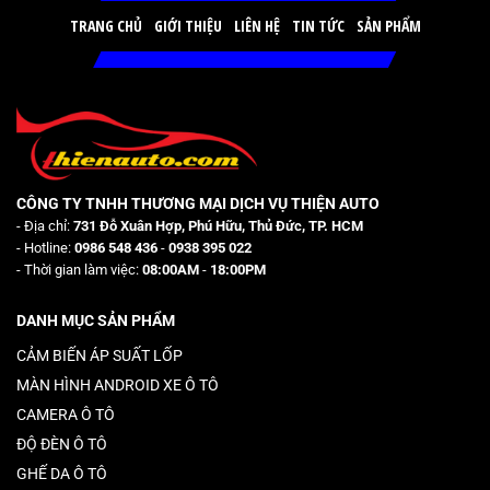
TRANG CHỦ
GIỚI THIỆU
LIÊN HỆ
TIN TỨC
SẢN PHẨM
CÔNG TY TNHH THƯƠNG MẠI DỊCH VỤ THIỆN AUTO
- Địa chỉ:
731 Đỗ Xuân Hợp, Phú Hữu, Thủ Đức, TP. HCM
- Hotline:
0986 548 436
-
0938 395 022
- Thời gian làm việc:
08:00AM
-
18:00PM
DANH MỤC SẢN PHẨM
CẢM BIẾN ÁP SUẤT LỐP
MÀN HÌNH ANDROID XE Ô TÔ
CAMERA Ô TÔ
ĐỘ ĐÈN Ô TÔ
GHẾ DA Ô TÔ