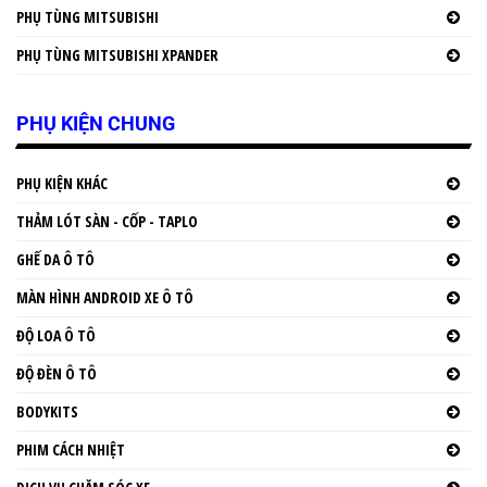
PHỤ TÙNG MITSUBISHI
PHỤ TÙNG MITSUBISHI XPANDER
PHỤ KIỆN CHUNG
PHỤ KIỆN KHÁC
THẢM LÓT SÀN - CỐP - TAPLO
GHẾ DA Ô TÔ
MÀN HÌNH ANDROID XE Ô TÔ
ĐỘ LOA Ô TÔ
ĐỘ ĐÈN Ô TÔ
BODYKITS
PHIM CÁCH NHIỆT