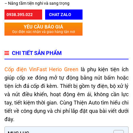
– Nâng tầm tiện nghi và sang trọng
0938.395.022
CHAT ZALO
YÊU CẦU BÁO GIÁ
Gọi điện xác nhận và giao hàng tận nơi
CHI TIẾT SẢN PHẨM
Cốp điện VinFast Herio Green
là phụ kiện tiện ích
giúp cốp xe đóng mở tự động bằng nút bấm hoặc
tiện ích đá cốp đi kèm. Thiết bị gồm ty điện, bộ xử lý
và nút điều khiển, hoạt động êm ái, không cần lực
tay, tiết kiệm thời gian. Cùng Thiện Auto tìm hiểu chi
tiết về công dụng và chi phí lắp đặt qua bài viết dưới
đây.