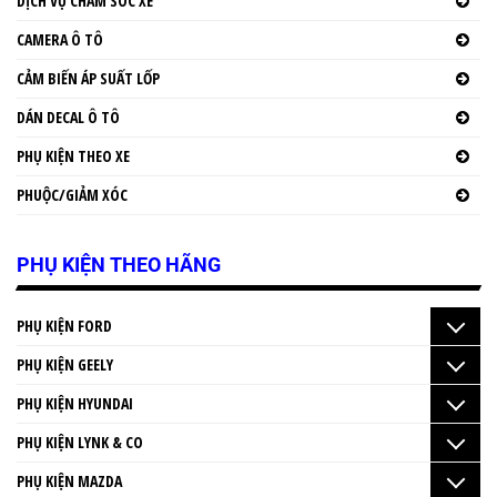
DỊCH VỤ CHĂM SÓC XE
CAMERA Ô TÔ
CẢM BIẾN ÁP SUẤT LỐP
DÁN DECAL Ô TÔ
PHỤ KIỆN THEO XE
PHUỘC/GIẢM XÓC
PHỤ KIỆN THEO HÃNG
PHỤ KIỆN FORD
PHỤ KIỆN GEELY
PHỤ KIỆN HYUNDAI
PHỤ KIỆN LYNK & CO
PHỤ KIỆN MAZDA