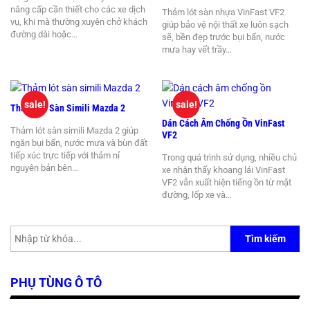
nâng cấp cần thiết cho các xe dịch
Thảm lót sàn nhựa VinFast VF2
vụ, khi mà thường xuyên chở khách
giúp bảo vệ nội thất xe luôn sạch
đường dài hoặc…
sẽ, bền đẹp trước bụi bẩn, nước
mưa hay vết trầy…
sale!
sale!
Thảm Lót Sàn Simili Mazda 2
Dán Cách Âm Chống Ồn VinFast
Thảm lót sàn simili Mazda 2 giúp
VF2
ngăn bụi bẩn, nước mưa và bùn đất
tiếp xúc trực tiếp với thảm nỉ
Trong quá trình sử dụng, nhiều chủ
nguyên bản bên…
xe nhận thấy khoang lái VinFast
VF2 vẫn xuất hiện tiếng ồn từ mặt
đường, lốp xe và…
Tìm kiếm
PHỤ TÙNG Ô TÔ