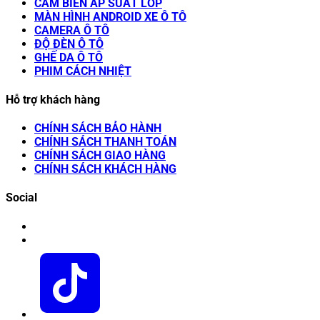
CẢM BIẾN ÁP SUẤT LỐP
MÀN HÌNH ANDROID XE Ô TÔ
CAMERA Ô TÔ
ĐỘ ĐÈN Ô TÔ
GHẾ DA Ô TÔ
PHIM CÁCH NHIỆT
Hỗ trợ khách hàng
CHÍNH SÁCH BẢO HÀNH
CHÍNH SÁCH THANH TOÁN
CHÍNH SÁCH GIAO HÀNG
CHÍNH SÁCH KHÁCH HÀNG
Social