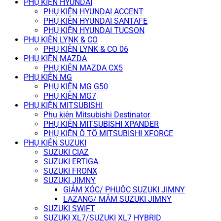
PHỤ KIỆN HYUNDAI
PHỤ KIỆN HYUNDAI ACCENT
PHỤ KIỆN HYUNDAI SANTAFE
PHỤ KIỆN HYUNDAI TUCSON
PHỤ KIỆN LYNK & CO
PHỤ KIỆN LYNK & CO 06
PHỤ KIỆN MAZDA
PHỤ KIỆN MAZDA CX5
PHỤ KIỆN MG
PHỤ KIỆN MG G50
PHỤ KIỆN MG7
PHỤ KIỆN MITSUBISHI
Phụ kiện Mitsubishi Destinator
PHỤ KIỆN MITSUBISHI XPANDER
PHỤ KIỆN Ô TÔ MITSUBISHI XFORCE
PHỤ KIỆN SUZUKI
SUZUKI CIAZ
SUZUKI ERTIGA
SUZUKI FRONX
SUZUKI JIMNY
GIẢM XÓC/ PHUỘC SUZUKI JIMNY
LAZANG/ MÂM SUZUKI JIMNY
SUZUKI SWIFT
SUZUKI XL7/SUZUKI XL7 HYBRID