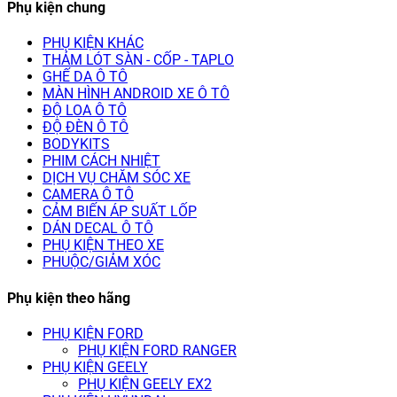
Phụ kiện chung
PHỤ KIỆN KHÁC
THẢM LÓT SÀN - CỐP - TAPLO
GHẾ DA Ô TÔ
MÀN HÌNH ANDROID XE Ô TÔ
ĐỘ LOA Ô TÔ
ĐỘ ĐÈN Ô TÔ
BODYKITS
PHIM CÁCH NHIỆT
DỊCH VỤ CHĂM SÓC XE
CAMERA Ô TÔ
CẢM BIẾN ÁP SUẤT LỐP
DÁN DECAL Ô TÔ
PHỤ KIỆN THEO XE
PHUỘC/GIẢM XÓC
Phụ kiện theo hãng
PHỤ KIỆN FORD
PHỤ KIỆN FORD RANGER
PHỤ KIỆN GEELY
PHỤ KIỆN GEELY EX2