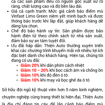
cả các sản phẩm đều có nguồn gốc xuất xứ rõ
ràng, chất lượng cao và độ bền lâu dài.
Giá cả cạnh tranh: Mức giá cảnh báo điểm mù
Vinfast Limo Green niêm yết minh bạch và được
thông báo trước khi lắp đặt, giúp khách hàng dễ
dàng lựa chọn.
Chế độ bảo hành uy tín: Sản phẩm được bảo
hành điện tử theo chính sách từ nhà sản xuất,
đảm bảo sự an tâm tuyệt đối.
Ưu đãi hấp dẫn: Thiện Auto thường xuyên triển
khai các chương trình khuyến mãi với nhiều lợi ích
đặc biệt dành cho khách hàng. Hiện tại, chúng tôi
đang có ưu đãi:
Giảm 20%
khi dán phim cách nhiệt
Giảm 10 – 20%
khi bọc cách âm và chống ồn
Giảm 10%
khi độ đèn ô tô
Giảm 10%
khi may và bọc ghế da ô tô
Sở hữu đội ngũ kỹ thuật viên hơn 5 năm kinh nghiệm,
chuyên nghiệp cùng trang thiết bị hiện đại, Thiện Auto
là địa chỉ đáng tin cậy để lắp cảnh báo điểm mù