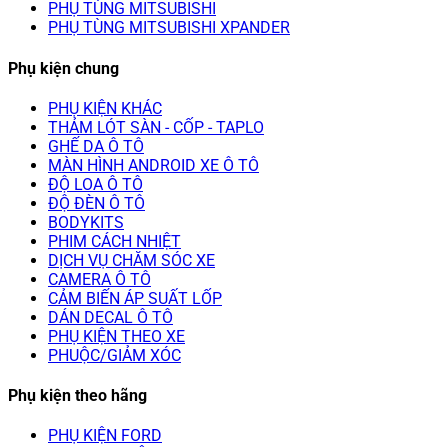
PHỤ TÙNG MITSUBISHI
PHỤ TÙNG MITSUBISHI XPANDER
Phụ kiện chung
PHỤ KIỆN KHÁC
THẢM LÓT SÀN - CỐP - TAPLO
GHẾ DA Ô TÔ
MÀN HÌNH ANDROID XE Ô TÔ
ĐỘ LOA Ô TÔ
ĐỘ ĐÈN Ô TÔ
BODYKITS
PHIM CÁCH NHIỆT
DỊCH VỤ CHĂM SÓC XE
CAMERA Ô TÔ
CẢM BIẾN ÁP SUẤT LỐP
DÁN DECAL Ô TÔ
PHỤ KIỆN THEO XE
PHUỘC/GIẢM XÓC
Phụ kiện theo hãng
PHỤ KIỆN FORD