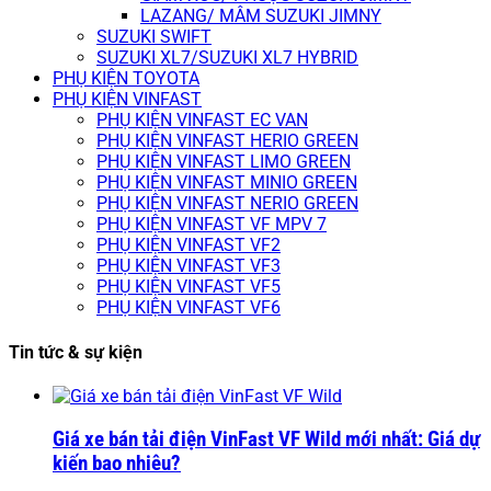
LAZANG/ MÂM SUZUKI JIMNY
SUZUKI SWIFT
SUZUKI XL7/SUZUKI XL7 HYBRID
PHỤ KIỆN TOYOTA
PHỤ KIỆN VINFAST
PHỤ KIỆN VINFAST EC VAN
PHỤ KIỆN VINFAST HERIO GREEN
PHỤ KIỆN VINFAST LIMO GREEN
PHỤ KIỆN VINFAST MINIO GREEN
PHỤ KIỆN VINFAST NERIO GREEN
PHỤ KIỆN VINFAST VF MPV 7
PHỤ KIỆN VINFAST VF2
PHỤ KIỆN VINFAST VF3
PHỤ KIỆN VINFAST VF5
PHỤ KIỆN VINFAST VF6
Tin tức & sự kiện
Giá xe bán tải điện VinFast VF Wild mới nhất: Giá dự
kiến bao nhiêu?