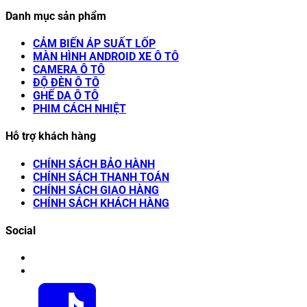
Danh mục sản phẩm
CẢM BIẾN ÁP SUẤT LỐP
MÀN HÌNH ANDROID XE Ô TÔ
CAMERA Ô TÔ
ĐỘ ĐÈN Ô TÔ
GHẾ DA Ô TÔ
PHIM CÁCH NHIỆT
Hỗ trợ khách hàng
CHÍNH SÁCH BẢO HÀNH
CHÍNH SÁCH THANH TOÁN
CHÍNH SÁCH GIAO HÀNG
CHÍNH SÁCH KHÁCH HÀNG
Social