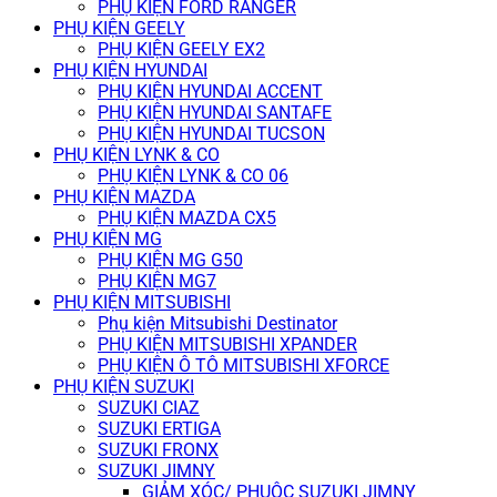
PHỤ KIỆN FORD RANGER
PHỤ KIỆN GEELY
PHỤ KIỆN GEELY EX2
PHỤ KIỆN HYUNDAI
PHỤ KIỆN HYUNDAI ACCENT
PHỤ KIỆN HYUNDAI SANTAFE
PHỤ KIỆN HYUNDAI TUCSON
PHỤ KIỆN LYNK & CO
PHỤ KIỆN LYNK & CO 06
PHỤ KIỆN MAZDA
PHỤ KIỆN MAZDA CX5
PHỤ KIỆN MG
PHỤ KIỆN MG G50
PHỤ KIỆN MG7
PHỤ KIỆN MITSUBISHI
Phụ kiện Mitsubishi Destinator
PHỤ KIỆN MITSUBISHI XPANDER
PHỤ KIỆN Ô TÔ MITSUBISHI XFORCE
PHỤ KIỆN SUZUKI
SUZUKI CIAZ
SUZUKI ERTIGA
SUZUKI FRONX
SUZUKI JIMNY
GIẢM XÓC/ PHUỘC SUZUKI JIMNY