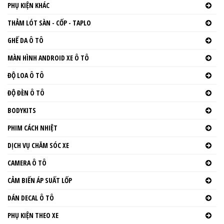
PHỤ KIỆN KHÁC
THẢM LÓT SÀN - CỐP - TAPLO
GHẾ DA Ô TÔ
MÀN HÌNH ANDROID XE Ô TÔ
ĐỘ LOA Ô TÔ
ĐỘ ĐÈN Ô TÔ
BODYKITS
PHIM CÁCH NHIỆT
DỊCH VỤ CHĂM SÓC XE
CAMERA Ô TÔ
CẢM BIẾN ÁP SUẤT LỐP
DÁN DECAL Ô TÔ
PHỤ KIỆN THEO XE