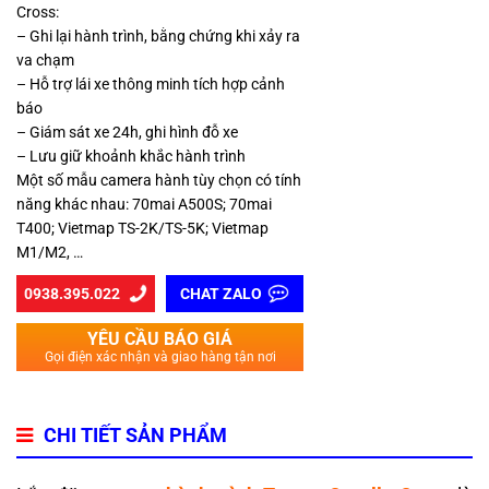
Cross:
– Ghi lại hành trình, bằng chứng khi xảy ra
va chạm
– Hỗ trợ lái xe thông minh tích hợp cảnh
báo
– Giám sát xe 24h, ghi hình đỗ xe
– Lưu giữ khoảnh khắc hành trình
Một số mẫu camera hành tùy chọn có tính
năng khác nhau: 70mai A500S; 70mai
T400; Vietmap TS-2K/TS-5K; Vietmap
M1/M2, …
0938.395.022
CHAT ZALO
YÊU CẦU BÁO GIÁ
Gọi điện xác nhận và giao hàng tận nơi
CHI TIẾT SẢN PHẨM