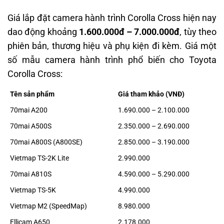
Giá lắp đặt camera hành trình Corolla Cross hiện nay
dao động khoảng
1.600.000đ – 7.000.000đ
, tùy theo
phiên bản, thương hiệu và phụ kiện đi kèm. Giá một
số mẫu camera hành trình phổ biến cho Toyota
Corolla Cross:
Tên sản phẩm
Giá tham khảo (VNĐ)
70mai A200
1.690.000 – 2.100.000
70mai A500S
2.350.000 – 2.690.000
70mai A800S (A800SE)
2.850.000 – 3.190.000
Vietmap TS-2K Lite
2.990.000
70mai A810S
4.590.000 – 5.290.000
Vietmap TS-5K
4.990.000
Vietmap M2 (SpeedMap)
8.980.000
Ellicam A650
2.178.000