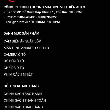
CÔNG TY TNHH THƯƠNG MẠI DỊCH VỤ THIỆN AUTO
- Địa chỉ:
731 Đỗ Xuân Hợp, Phú Hữu, Thủ Đức, TP. HCM
- Hotline:
0986 548 436
-
0938 395 022
- Thời gian làm việc:
08:00AM
-
18:00PM
DANH MỤC SẢN PHẨM
CẢM BIẾN ÁP SUẤT LỐP
MÀN HÌNH ANDROID XE Ô TÔ
CAMERA Ô TÔ
ĐỘ ĐÈN Ô TÔ
GHẾ DA Ô TÔ
PHIM CÁCH NHIỆT
HỖ TRỢ KHÁCH HÀNG
CHÍNH SÁCH BẢO HÀNH
CHÍNH SÁCH THANH TOÁN
CHÍNH SÁCH GIAO HÀNG