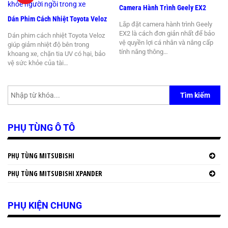
Camera Hành Trình Geely EX2
Dán Phim Cách Nhiệt Toyota Veloz
Lắp đặt camera hành trình Geely
EX2 là cách đơn giản nhất để bảo
Dán phim cách nhiệt Toyota Veloz
vệ quyền lợi cá nhân và nâng cấp
giúp giảm nhiệt độ bên trong
tính năng thông…
khoang xe, chặn tia UV có hại, bảo
vệ sức khỏe của tài…
Tìm kiếm
PHỤ TÙNG Ô TÔ
PHỤ TÙNG MITSUBISHI
PHỤ TÙNG MITSUBISHI XPANDER
PHỤ KIỆN CHUNG