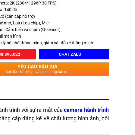
amera: 2K (2304*1296P 30 FPS)
a: 140 độ
Có (cần cáp hỗ trợ)
Thẻ nhớ, Loa (Loa chip), Mic
àn: Cảm biến va chạm (G-sensor)
ull màn hình
 lý bộ nhớ thông minh, giám sát đỗ xe thông minh
8.395.022
CHAT ZALO
YÊU CẦU BÁO GIÁ
Gọi điện xác nhận và giao hàng tận nơi
ành trình với sự ra mắt của
camera hành trình
 nâng cấp đáng kể về chất lượng hình ảnh, nổi