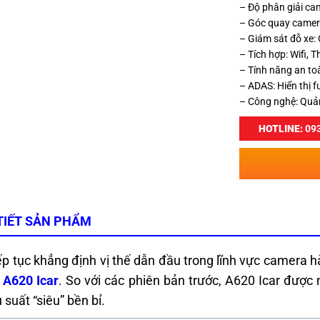
– Độ phân giải c
– Góc quay camer
– Giám sát đỗ xe: 
– Tích hợp: Wifi, 
– Tính năng an to
– ADAS: Hiển thị f
– Công nghệ: Quản
HOTLINE:
093
TIẾT SẢN PHẨM
ếp tục khẳng định vị thế dẫn đầu trong lĩnh vực camera h
 A620 Icar
. So với các phiên bản trước, A620 Icar được
 suất “siêu” bền bỉ.