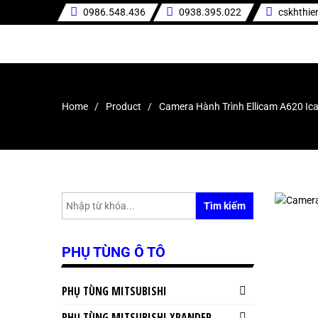
0986.548.436
0938.395.022
cskhthi
Home
Product
Camera Hành Trình Ellicam A620 Ica
Tìm kiếm
PHỤ TÙNG Ô TÔ
PHỤ TÙNG MITSUBISHI
PHỤ TÙNG MITSUBISHI XPANDER