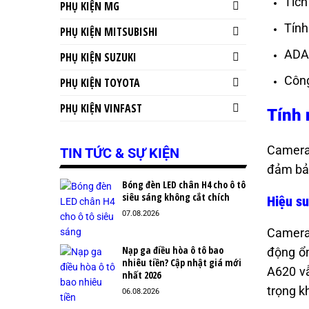
Tích
PHỤ KIỆN MG
Tính
PHỤ KIỆN MITSUBISHI
ADAS
PHỤ KIỆN SUZUKI
Công
PHỤ KIỆN TOYOTA
PHỤ KIỆN VINFAST
Tính 
Camera 
TIN TỨC & SỰ KIỆN
đảm bảo
Bóng đèn LED chân H4 cho ô tô
siêu sáng không cắt chích
Hiệu su
07.08.2026
Camera 
Nạp ga điều hòa ô tô bao
động ổn
nhiêu tiền? Cập nhật giá mới
A620 vẫ
nhất 2026
trọng kh
06.08.2026