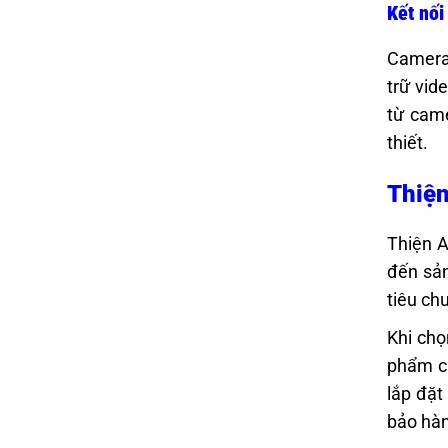
Kết nối
Camera 
trữ vid
từ came
thiết.
Thiện
Thiện A
đến sản
tiêu ch
Khi chọ
phẩm ch
lắp đặt
bảo hàn