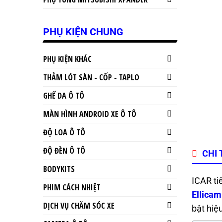
PHỤ KIỆN CHUNG
PHỤ KIỆN KHÁC
THẢM LÓT SÀN - CỐP - TAPLO
GHẾ DA Ô TÔ
MÀN HÌNH ANDROID XE Ô TÔ
ĐỘ LOA Ô TÔ
ĐỘ ĐÈN Ô TÔ
CHI 
BODYKITS
ICAR ti
PHIM CÁCH NHIỆT
Ellicam
DỊCH VỤ CHĂM SÓC XE
bật hiệu