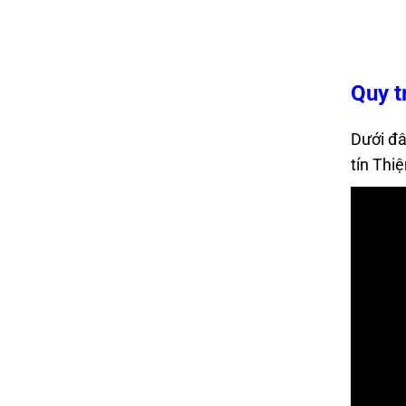
Quy t
Dưới đâ
tín Thi