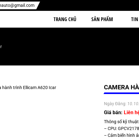
enauto@gmail.com
TRANG CHỦ
SẢN PHẨM
TIN
r
CAMERA HÀN
Ngày Đăng:
10.10
Giá bán:
Liên h
Thông số kỹ thuật
– CPU: GPCV217
– Cảm biến hình 