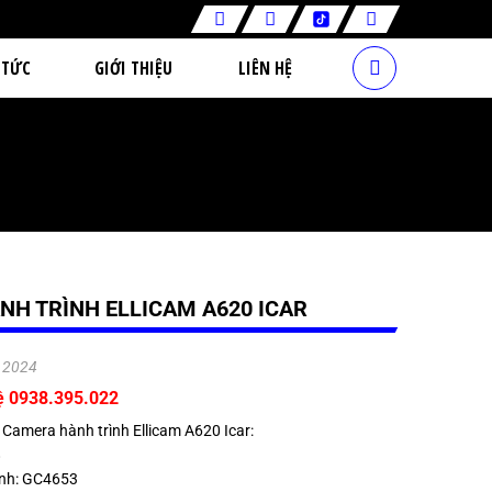
 TỨC
GIỚI THIỆU
LIÊN HỆ
H TRÌNH ELLICAM A620 ICAR
.2024
ệ 0938.395.022
 Camera hành trình Ellicam A620 Icar:
8
ảnh: GC4653