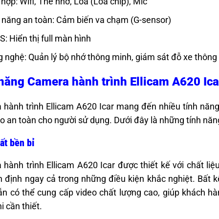
 hợp: Wifi, Thẻ nhớ, Loa (Loa chip), Mic
 năng an toàn: Cảm biến va chạm (G-sensor)
: Hiển thị full màn hình
 nghệ: Quản lý bộ nhớ thông minh, giám sát đỗ xe thông
năng Camera hành trình Ellicam A620 Ica
hành trình Ellicam A620 Icar mang đến nhiều tính năng v
 an toàn cho người sử dụng. Dưới đây là những tính năn
ất bền bỉ
hành trình Ellicam A620 Icar được thiết kế với chất l
 định ngay cả trong những điều kiện khắc nghiệt. Bất kể
n có thể cung cấp video chất lượng cao, giúp khách h
i cần thiết.