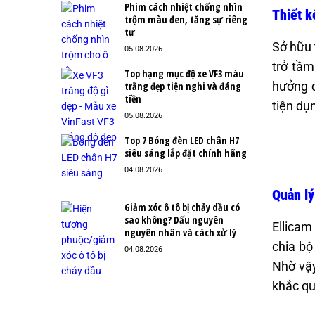
Phim cách nhiệt chống nhìn
Thiết k
trộm màu đen, tăng sự riêng
tư
Sở hữu 
05.08.2026
trở tầm
Top hạng mục độ xe VF3 màu
hưởng đ
trắng đẹp tiện nghi và đáng
tiền
tiện dụ
05.08.2026
Top 7 Bóng đèn LED chân H7
siêu sáng lắp đặt chính hãng
04.08.2026
Quản lý
Giảm xóc ô tô bị chảy dầu có
sao không? Dấu nguyên
Ellicam
nguyên nhân và cách xử lý
chia bộ
04.08.2026
Nhờ vậy
khắc qu