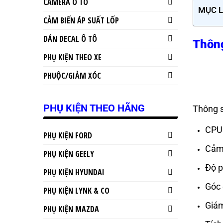
CAMERA Ô TÔ
MỤC 
CẢM BIẾN ÁP SUẤT LỐP
DÁN DECAL Ô TÔ
Thông
PHỤ KIỆN THEO XE
PHUỘC/GIẢM XÓC
PHỤ KIỆN THEO HÃNG
Thông s
CPU
PHỤ KIỆN FORD
Cảm 
PHỤ KIỆN GEELY
Độ p
PHỤ KIỆN HYUNDAI
Góc 
PHỤ KIỆN LYNK & CO
Giám
PHỤ KIỆN MAZDA