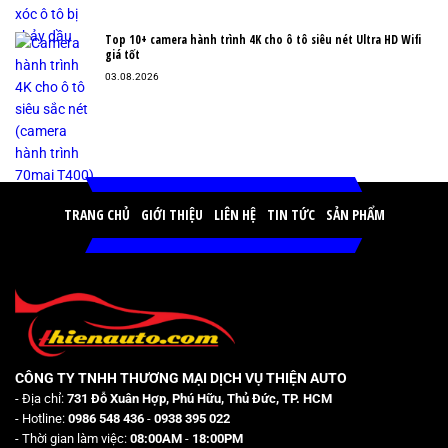
Top 10+ camera hành trình 4K cho ô tô siêu nét Ultra HD Wifi
giá tốt
03.08.2026
TRANG CHỦ
GIỚI THIỆU
LIÊN HỆ
TIN TỨC
SẢN PHẨM
CÔNG TY TNHH THƯƠNG MẠI DỊCH VỤ THIỆN AUTO
- Địa chỉ:
731 Đỗ Xuân Hợp, Phú Hữu, Thủ Đức, TP. HCM
- Hotline:
0986 548 436
-
0938 395 022
- Thời gian làm việc:
08:00AM
-
18:00PM