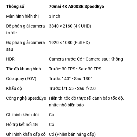
Thông số
70mai 4K A800SE SpeedEye
Màn hình hiển thị
3 inch
Độ phân giải camera
3840 × 2160 (4K UHD)
trước
Độ phân giải camera
1920 × 1080 (Full HD)
sau
HDR
Camera trước: Có • Camera sau: Không
Tốc độ khung hình
Trước: 30 FPS • Sau: 30 FPS
Góc quay (FOV)
Trước: 140° • Sau: 130°
Khẩu độ
Trước: f/1.55 • Sau: f/2.0
Công nghệ SpeedEye
Hiển thị tốc độ thực tế, cảnh báo tốc độ,
nhắc nhở biển báo
Ghi hình kênh đôi
Có
Hỗ trợ kết nối 4G
Có
Ghi hình khẩn cấp có
Có (Phiên bản nâng cấp)