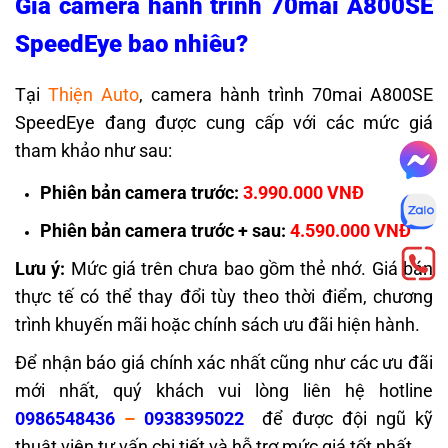
Giá camera hành trình 70mai A800SE
SpeedEye bao nhiêu?
Tại
Thiện Auto
, camera hành trình 70mai A800SE
SpeedEye đang được cung cấp với các mức giá
tham khảo như sau:
Phiên bản camera trước:
3.990.000 VNĐ
Phiên bản camera trước + sau:
4.590.000 VNĐ
Lưu ý:
Mức giá trên chưa bao gồm thẻ nhớ. Giá bán
thực tế có thể thay đổi tùy theo thời điểm, chương
trình khuyến mãi hoặc chính sách ưu đãi hiện hành.
Để nhận báo giá chính xác nhất cũng như các ưu đãi
mới nhất, quý khách vui lòng liên hệ hotline
0986548436
–
0938395022
để được đội ngũ kỹ
thuật viên tư vấn chi tiết và hỗ trợ mức giá tốt nhất.