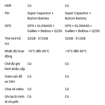
HDR
Có
Có
Pin
Super Capacitor +
Super Capacitor +
Button Battery
Button Battery
GPS
GPS + GLONASS +
GPS + GLONASS +
Galileo + BeiDou + QZSS
Galileo + BeiDou + QZSS
Thẻ nhớ hỗ
32GB - 512GB
32GB - 512GB
trợ
Nhiệt độ hoạt
-10°C đến 60°C
-10°C đến 60°C
động
Chế độ ghi
Có
Có
hình khẩn cấp
Giám sát đỗ
Có
Có
xe 24H
Chia sẻ video
Có
Có
Ghi lại lộ trình
Có
Có
di chuyển