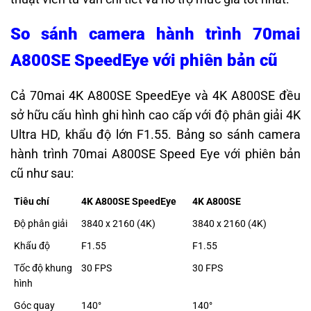
So sánh camera hành trình 70mai
A800SE SpeedEye với phiên bản cũ
Cả 70mai 4K A800SE SpeedEye và 4K A800SE đều
sở hữu cấu hình ghi hình cao cấp với độ phân giải 4K
Ultra HD, khẩu độ lớn F1.55. Bảng so sánh camera
hành trình 70mai A800SE Speed Eye với phiên bản
cũ như sau:
Tiêu chí
4K A800SE SpeedEye
4K A800SE
Độ phân giải
3840 x 2160 (4K)
3840 x 2160 (4K)
Khẩu độ
F1.55
F1.55
Tốc độ khung
30 FPS
30 FPS
hình
Góc quay
140°
140°