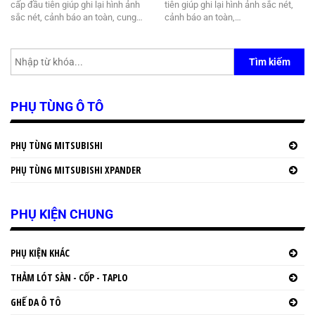
cấp đầu tiên giúp ghi lại hình ảnh
tiên giúp ghi lại hình ảnh sắc nét,
sắc nét, cảnh báo an toàn, cung…
cảnh báo an toàn,…
Tìm kiếm
PHỤ TÙNG Ô TÔ
PHỤ TÙNG MITSUBISHI
PHỤ TÙNG MITSUBISHI XPANDER
PHỤ KIỆN CHUNG
PHỤ KIỆN KHÁC
THẢM LÓT SÀN - CỐP - TAPLO
GHẾ DA Ô TÔ