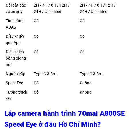
Cài đặt bảo
2H / 4H / 8H / 12H /
2H / 4H / 8H / 12H /
vệ ắc quy
24H / Unlimited
24H / Unlimited
Tính năng
Có
Có
ADAS
Điều khiển
Có
Có
qua App
Điều khiển
Có
Có
bằng giọng
nói
Nguồn cấp
Type-C 3.5m
Type-C 3.5m
SpeedEye
Có
Không
Tương thích
Có
Không
4G
Lắp camera hành trình 70mai A800SE
Speed Eye ở đâu Hồ Chí Minh?