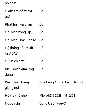
bộ đệm
Giám sát đỗ xe 24
Có
giờ
Phát hiện va chạm
Có
Ghi hình vòng lặp
Có
Ghi hình Time-Lapse
Có
Hệ thống hỗ trợ lái
Có
xe ADAS
GPS tích hợp
Có
Điều khiển qua ứng
Có
dụng
Điều khiển bằng
Có (Tiếng Anh & Tiếng Trung)
giọng nói
Hỗ trợ thẻ nhớ
MicroSD 32GB – 512GB
Nguồn điện
Cổng USB Type-C