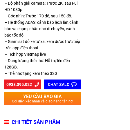
– Độ phân giải camera: Trước 2K, sau Full
HD 1080p.
– Góc nhìn: Trước 170 độ, sau 150 độ.
– Hệ thống ADAS: cảnh báo lệch làn,cảnh
báo va chạm, nhắc nhở di chuyển, cảnh
báo tốc độ
– Giám sát đỗ xe từ xa, xem được trực tiếp
trên app điện thoại
– Tích hợp Vietmap live
– Dung lượng thẻ nhớ: Hỗ trợ lên đến
128GB.
– Thẻ nhớ tặng kèm theo 32G
0938.395.022
CHAT ZALO
YÊU CẦU BÁO GIÁ
Gọi điện xác nhận và giao hàng tận nơi
CHI TIẾT SẢN PHẨM