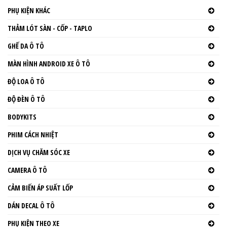
PHỤ KIỆN KHÁC
THẢM LÓT SÀN - CỐP - TAPLO
GHẾ DA Ô TÔ
MÀN HÌNH ANDROID XE Ô TÔ
ĐỘ LOA Ô TÔ
ĐỘ ĐÈN Ô TÔ
BODYKITS
PHIM CÁCH NHIỆT
DỊCH VỤ CHĂM SÓC XE
CAMERA Ô TÔ
CẢM BIẾN ÁP SUẤT LỐP
DÁN DECAL Ô TÔ
PHỤ KIỆN THEO XE