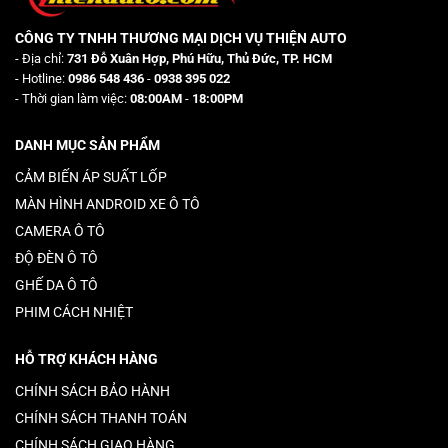
CÔNG TY TNHH THƯƠNG MẠI DỊCH VỤ THIỆN AUTO
- Địa chỉ:
731 Đỗ Xuân Hợp, Phú Hữu, Thủ Đức, TP. HCM
- Hotline:
0986 548 436
-
0938 395 022
- Thời gian làm việc:
08:00AM
-
18:00PM
DANH MỤC SẢN PHẨM
CẢM BIẾN ÁP SUẤT LỐP
MÀN HÌNH ANDROID XE Ô TÔ
CAMERA Ô TÔ
ĐỘ ĐÈN Ô TÔ
GHẾ DA Ô TÔ
PHIM CÁCH NHIỆT
HỖ TRỢ KHÁCH HÀNG
CHÍNH SÁCH BẢO HÀNH
CHÍNH SÁCH THANH TOÁN
CHÍNH SÁCH GIAO HÀNG