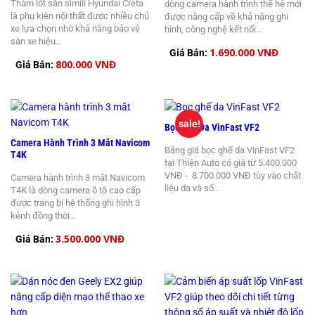
Thảm lót sàn simili Hyundai Creta
dòng camera hành trình thế hệ mới
là phụ kiện nội thất được nhiều chủ
được nâng cấp về khả năng ghi
xe lựa chọn nhờ khả năng bảo vệ
hình, công nghệ kết nối…
sàn xe hiệu…
1.690.000 VNĐ
Giá Bán:
800.000 VNĐ
Giá Bán:
sale!
Bọc Ghế Da VinFast VF2
Camera Hành Trình 3 Mắt Navicom
Bảng giá bọc ghế da VinFast VF2
T4K
tại Thiện Auto có giá từ 5.400.000
VNĐ - 8.700.000 VNĐ tùy vào chất
Camera hành trình 3 mắt Navicom
liệu da và số…
T4K là dòng camera ô tô cao cấp
được trang bị hệ thống ghi hình 3
kênh đồng thời…
3.500.000 VNĐ
Giá Bán: