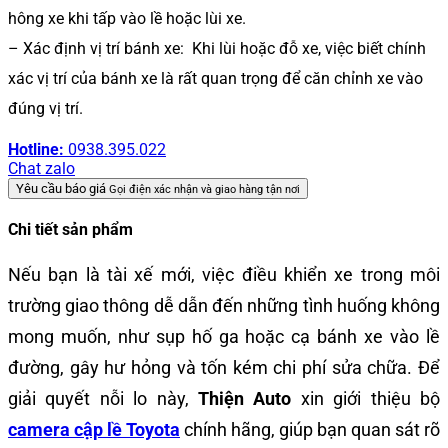
hông xe khi tấp vào lề hoặc lùi xe.
– Xác định vị trí bánh xe: Khi lùi hoặc đỗ xe, việc biết chính
xác vị trí của bánh xe là rất quan trọng để căn chỉnh xe vào
đúng vị trí.
Hotline:
0938.395.022
Chat zalo
Yêu cầu báo giá
Gọi điện xác nhận và giao hàng tận nơi
Chi tiết sản phẩm
Nếu bạn là tài xế mới, việc điều khiển xe trong môi
trường giao thông dễ dẫn đến những tình huống không
mong muốn, như sụp hố ga hoặc cạ bánh xe vào lề
đường, gây hư hỏng và tốn kém chi phí sửa chữa. Để
giải quyết nỗi lo này,
Thiện Auto
xin giới thiệu bộ
camera cập lề Toyota
chính hãng, giúp bạn quan sát rõ