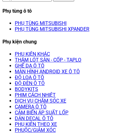
Phụ tùng ô tô
PHỤ TÙNG MITSUBISHI
PHỤ TÙNG MITSUBISHI XPANDER
Phụ kiện chung
PHỤ KIỆN KHÁC
THẢM LÓT SÀN - CỐP - TAPLO
GHẾ DA Ô TÔ
MÀN HÌNH ANDROID XE Ô TÔ
ĐỘ LOA Ô TÔ
ĐỘ ĐÈN Ô TÔ
BODYKITS
PHIM CÁCH NHIỆT
DỊCH VỤ CHĂM SÓC XE
CAMERA Ô TÔ
CẢM BIẾN ÁP SUẤT LỐP
DÁN DECAL Ô TÔ
PHỤ KIỆN THEO XE
PHUỘC/GIẢM XÓC