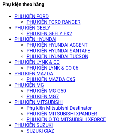
Phụ kiện theo hãng
PHỤ KIỆN FORD
PHỤ KIỆN FORD RANGER
PHỤ KIỆN GEELY
PHỤ KIỆN GEELY EX2
PHỤ KIỆN HYUNDAI
PHỤ KIỆN HYUNDAI ACCENT
PHỤ KIỆN HYUNDAI SANTAFE
PHỤ KIỆN HYUNDAI TUCSON
PHỤ KIỆN LYNK & CO
PHỤ KIỆN LYNK & CO 06
PHỤ KIỆN MAZDA
PHỤ KIỆN MAZDA CX5
PHỤ KIỆN MG
PHỤ KIỆN MG G50
PHỤ KIỆN MG7
PHỤ KIỆN MITSUBISHI
Phụ kiện Mitsubishi Destinator
PHỤ KIỆN MITSUBISHI XPANDER
PHỤ KIỆN Ô TÔ MITSUBISHI XFORCE
PHỤ KIỆN SUZUKI
SUZUKI CIAZ