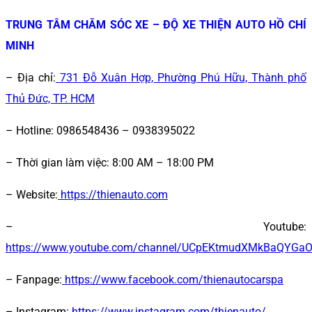
TRUNG TÂM CHĂM SÓC XE – ĐỘ XE THIỆN AUTO HỒ CHÍ
MINH
– Địa chỉ:
731 Đỗ Xuân Hợp, Phường Phú Hữu, Thành phố
Thủ Đức, TP. HCM
– Hotline: 0986548436 – 0938395022
– Thời gian làm việc:
8:00 AM – 18:00 PM
– Website:
https://thienauto.com
– Youtube:
https://www.youtube.com/channel/UCpEKtmudXMkBaQYGa
– Fanpage:
https://www.facebook.com/thienautocarspa
– Instagram:
https://www.instagram.com/thienauto/