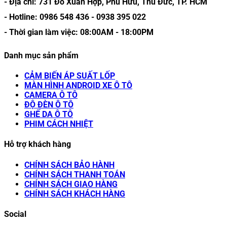
- Địa chỉ:
731 Đỗ Xuân Hợp, Phú Hữu, Thủ Đức, TP. HCM
- Hotline:
0986 548 436
-
0938 395 022
- Thời gian làm việc:
08:00AM
-
18:00PM
Danh mục sản phẩm
CẢM BIẾN ÁP SUẤT LỐP
MÀN HÌNH ANDROID XE Ô TÔ
CAMERA Ô TÔ
ĐỘ ĐÈN Ô TÔ
GHẾ DA Ô TÔ
PHIM CÁCH NHIỆT
Hỗ trợ khách hàng
CHÍNH SÁCH BẢO HÀNH
CHÍNH SÁCH THANH TOÁN
CHÍNH SÁCH GIAO HÀNG
CHÍNH SÁCH KHÁCH HÀNG
Social