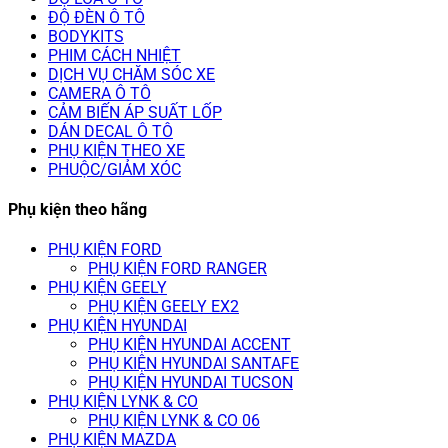
ĐỘ ĐÈN Ô TÔ
BODYKITS
PHIM CÁCH NHIỆT
DỊCH VỤ CHĂM SÓC XE
CAMERA Ô TÔ
CẢM BIẾN ÁP SUẤT LỐP
DÁN DECAL Ô TÔ
PHỤ KIỆN THEO XE
PHUỘC/GIẢM XÓC
Phụ kiện theo hãng
PHỤ KIỆN FORD
PHỤ KIỆN FORD RANGER
PHỤ KIỆN GEELY
PHỤ KIỆN GEELY EX2
PHỤ KIỆN HYUNDAI
PHỤ KIỆN HYUNDAI ACCENT
PHỤ KIỆN HYUNDAI SANTAFE
PHỤ KIỆN HYUNDAI TUCSON
PHỤ KIỆN LYNK & CO
PHỤ KIỆN LYNK & CO 06
PHỤ KIỆN MAZDA