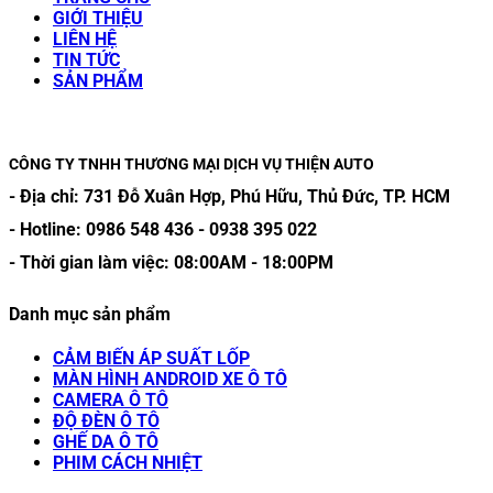
GIỚI THIỆU
LIÊN HỆ
TIN TỨC
SẢN PHẨM
CÔNG TY TNHH THƯƠNG MẠI DỊCH VỤ THIỆN AUTO
- Địa chỉ:
731 Đỗ Xuân Hợp, Phú Hữu, Thủ Đức, TP. HCM
- Hotline:
0986 548 436
-
0938 395 022
- Thời gian làm việc:
08:00AM
-
18:00PM
Danh mục sản phẩm
CẢM BIẾN ÁP SUẤT LỐP
MÀN HÌNH ANDROID XE Ô TÔ
CAMERA Ô TÔ
ĐỘ ĐÈN Ô TÔ
GHẾ DA Ô TÔ
PHIM CÁCH NHIỆT