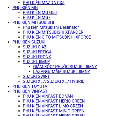
PHỤ KIỆN MAZDA CX5
PHỤ KIỆN MG
PHỤ KIỆN MG G50
PHỤ KIỆN MG7
PHỤ KIỆN MITSUBISHI
Phụ kiện Mitsubishi Destinator
PHỤ KIỆN MITSUBISHI XPANDER
PHỤ KIỆN Ô TÔ MITSUBISHI XFORCE
PHỤ KIỆN SUZUKI
SUZUKI CIAZ
SUZUKI ERTIGA
SUZUKI FRONX
SUZUKI JIMNY
GIẢM XÓC/ PHUỘC SUZUKI JIMNY
LAZANG/ MÂM SUZUKI JIMNY
SUZUKI SWIFT
SUZUKI XL7/SUZUKI XL7 HYBRID
PHỤ KIỆN TOYOTA
PHỤ KIỆN VINFAST
PHỤ KIỆN VINFAST EC VAN
PHỤ KIỆN VINFAST HERIO GREEN
PHỤ KIỆN VINFAST LIMO GREEN
PHỤ KIỆN VINFAST MINIO GREEN
PHỤ KIỆN VINFAST NERIO GREEN