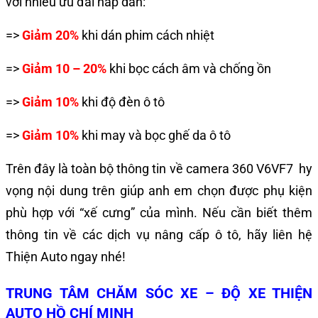
với nhiều ưu đãi hấp dẫn:
=>
Giảm 20%
khi dán phim cách nhiệt
=>
Giảm 10 – 20%
khi bọc cách âm và chống ồn
=>
Giảm 10%
khi độ đèn ô tô
=>
Giảm 10%
khi may và bọc ghế da ô tô
Trên đây là toàn bộ thông tin về camera 360 V6VF7
hy
vọng nội dung trên giúp anh em chọn được phụ kiện
phù hợp với “xế cưng” của mình. Nếu cần biết thêm
thông tin về các dịch vụ nâng cấp ô tô, hãy liên hệ
Thiện Auto ngay nhé!
TRUNG TÂM CHĂM SÓC XE – ĐỘ XE THIỆN
AUTO HỒ CHÍ MINH