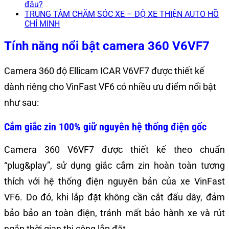
đâu?
TRUNG TÂM CHĂM SÓC XE – ĐỘ XE THIỆN AUTO HỒ
CHÍ MINH
Tính năng nổi bật camera 360 V6VF7
Camera 360 độ Ellicam ICAR V6VF7 được thiết kế
dành riêng cho VinFast VF6 có nhiều ưu điểm nổi bật
như sau:
Cắm giắc zin 100% giữ nguyên hệ thống điện gốc
Camera 360 V6VF7 được thiết kế theo chuẩn
“plug&play”, sử dụng giắc cắm zin hoàn toàn tương
thích với hệ thống điện nguyên bản của xe VinFast
VF6. Do đó, khi lắp đặt không cần cắt đấu dây, đảm
bảo bảo an toàn điện, tránh mất bảo hành xe và rút
ngắn thời gian thi công lắp đặt.