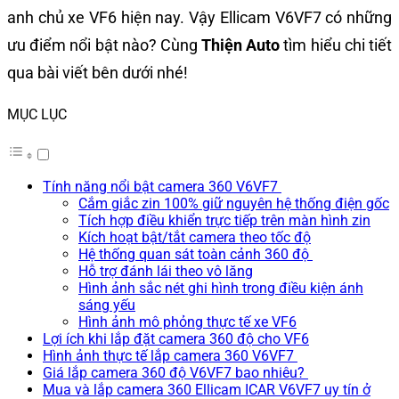
anh chủ xe VF6 hiện nay. Vậy Ellicam V6VF7 có những
ưu điểm nổi bật nào? Cùng
Thiện Auto
tìm hiểu chi tiết
qua bài viết bên dưới nhé!
MỤC LỤC
Tính năng nổi bật camera 360 V6VF7
Cắm giắc zin 100% giữ nguyên hệ thống điện gốc
Tích hợp điều khiển trực tiếp trên màn hình zin
Kích hoạt bật/tắt camera theo tốc độ
Hệ thống quan sát toàn cảnh 360 độ
Hỗ trợ đánh lái theo vô lăng
Hình ảnh sắc nét ghi hình trong điều kiện ánh
sáng yếu
Hình ảnh mô phỏng thực tế xe VF6
Lợi ích khi lắp đặt camera 360 độ cho VF6
Hình ảnh thực tế lắp camera 360 V6VF7
Giá lắp camera 360 độ V6VF7 bao nhiêu?
Mua và lắp camera 360 Ellicam ICAR V6VF7 uy tín ở