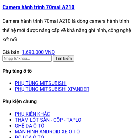
Camera hành trình 70mai A210
Camera hành trình 70mai A210 là dòng camera hành trình
thế hệ mới được nâng cấp về khả năng ghi hình, công nghệ
kết nối…
Giá bán:
1.690.000 VNĐ
Tìm kiếm
Phụ tùng ô tô
PHỤ TÙNG MITSUBISHI
PHỤ TÙNG MITSUBISHI XPANDER
Phụ kiện chung
PHỤ KIỆN KHÁC
THẢM LÓT SÀN - CỐP - TAPLO
GHẾ DA Ô TÔ
MÀN HÌNH ANDROID XE Ô TÔ
ĐỘ LOA Ô TÔ