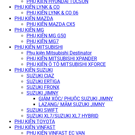
PHỤ KIỆN HYUNDAI TUCSON
PHỤ KIỆN LYNK & CO
PHỤ KIỆN LYNK & CO 06
PHỤ KIỆN MAZDA
PHỤ KIỆN MAZDA CX5
PHỤ KIỆN MG
PHỤ KIỆN MG G50
PHỤ KIỆN MG7
PHỤ KIỆN MITSUBISHI
Phụ kiện Mitsubishi Destinator
PHỤ KIỆN MITSUBISHI XPANDER
PHỤ KIỆN Ô TÔ MITSUBISHI XFORCE
PHỤ KIỆN SUZUKI
SUZUKI CIAZ
SUZUKI ERTIGA
SUZUKI FRONX
SUZUKI JIMNY
GIẢM XÓC/ PHUỘC SUZUKI JIMNY
LAZANG/ MÂM SUZUKI JIMNY
SUZUKI SWIFT
SUZUKI XL7/SUZUKI XL7 HYBRID
PHỤ KIỆN TOYOTA
PHỤ KIỆN VINFAST
PHỤ KIỆN VINFAST EC VAN