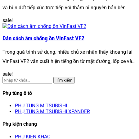
và bùn đất tiếp xúc trực tiếp với thảm nỉ nguyên bản bên…
sale!
Dán cách âm chống ồn VinFast VF2
Trong quá trình sử dụng, nhiều chủ xe nhận thấy khoang lái
VinFast VF2 vẫn xuất hiện tiếng ồn từ mặt đường, lốp xe và…
sale!
Tìm kiếm
Phụ tùng ô tô
PHỤ TÙNG MITSUBISHI
PHỤ TÙNG MITSUBISHI XPANDER
Phụ kiện chung
PHỤ KIỆN KHÁC