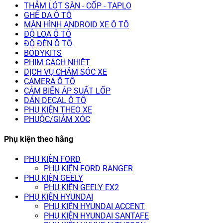
THẢM LÓT SÀN - CỐP - TAPLO
GHẾ DA Ô TÔ
MÀN HÌNH ANDROID XE Ô TÔ
ĐỘ LOA Ô TÔ
ĐỘ ĐÈN Ô TÔ
BODYKITS
PHIM CÁCH NHIỆT
DỊCH VỤ CHĂM SÓC XE
CAMERA Ô TÔ
CẢM BIẾN ÁP SUẤT LỐP
DÁN DECAL Ô TÔ
PHỤ KIỆN THEO XE
PHUỘC/GIẢM XÓC
Phụ kiện theo hãng
PHỤ KIỆN FORD
PHỤ KIỆN FORD RANGER
PHỤ KIỆN GEELY
PHỤ KIỆN GEELY EX2
PHỤ KIỆN HYUNDAI
PHỤ KIỆN HYUNDAI ACCENT
PHỤ KIỆN HYUNDAI SANTAFE