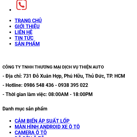
TRANG CHỦ
GIỚI THIỆU
LIÊN HỆ
TIN TỨC
SẢN PHẨM
CÔNG TY TNHH THƯƠNG MẠI DỊCH VỤ THIỆN AUTO
- Địa chỉ:
731 Đỗ Xuân Hợp, Phú Hữu, Thủ Đức, TP. HCM
- Hotline:
0986 548 436
-
0938 395 022
- Thời gian làm việc:
08:00AM
-
18:00PM
Danh mục sản phẩm
CẢM BIẾN ÁP SUẤT LỐP
MÀN HÌNH ANDROID XE Ô TÔ
CAMERA Ô TÔ