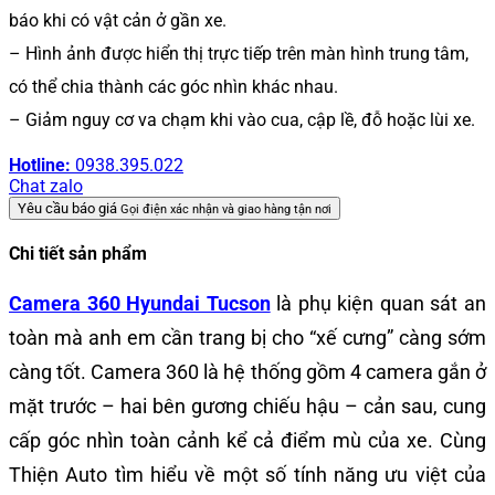
báo khi có vật cản ở gần xe.
– Hình ảnh được hiển thị trực tiếp trên màn hình trung tâm,
có thể chia thành các góc nhìn khác nhau.
– Giảm nguy cơ va chạm khi vào cua, cập lề, đỗ hoặc lùi xe.
Hotline:
0938.395.022
Chat zalo
Yêu cầu báo giá
Gọi điện xác nhận và giao hàng tận nơi
Chi tiết sản phẩm
Camera 360 Hyundai Tucson
là phụ kiện quan sát an
toàn mà anh em cần trang bị cho “xế cưng” càng sớm
càng tốt. Camera 360 là hệ thống gồm 4 camera gắn ở
mặt trước – hai bên gương chiếu hậu – cản sau, cung
cấp góc nhìn toàn cảnh kể cả điểm mù của xe. Cùng
Thiện Auto tìm hiểu về một số tính năng ưu việt của