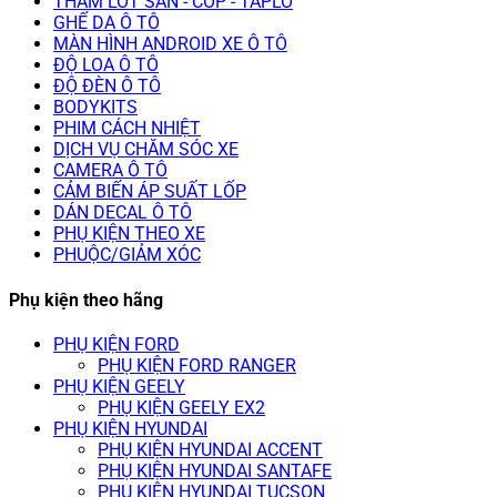
THẢM LÓT SÀN - CỐP - TAPLO
GHẾ DA Ô TÔ
MÀN HÌNH ANDROID XE Ô TÔ
ĐỘ LOA Ô TÔ
ĐỘ ĐÈN Ô TÔ
BODYKITS
PHIM CÁCH NHIỆT
DỊCH VỤ CHĂM SÓC XE
CAMERA Ô TÔ
CẢM BIẾN ÁP SUẤT LỐP
DÁN DECAL Ô TÔ
PHỤ KIỆN THEO XE
PHUỘC/GIẢM XÓC
Phụ kiện theo hãng
PHỤ KIỆN FORD
PHỤ KIỆN FORD RANGER
PHỤ KIỆN GEELY
PHỤ KIỆN GEELY EX2
PHỤ KIỆN HYUNDAI
PHỤ KIỆN HYUNDAI ACCENT
PHỤ KIỆN HYUNDAI SANTAFE
PHỤ KIỆN HYUNDAI TUCSON