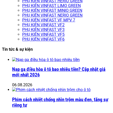
PHỤ KIỆN VINFAST HERIO GREEN
PHỤ KIỆN VINFAST LIMO GREEN
PHỤ KIỆN VINFAST MINIO GREEN
PHỤ KIỆN VINFAST NERIO GREEN
PHỤ KIỆN VINFAST VF MPV 7
PHỤ KIỆN VINFAST VF2
PHỤ KIỆN VINFAST VF3
PHỤ KIỆN VINFAST VF5
PHỤ KIỆN VINFAST VF6
Tin tức & sự kiện
Nạp ga điều hòa ô tô bao nhiêu tiền? Cập nhật giá
mới nhất 2026
06.08.2026
Phim cách nhiệt chống nhìn trộm màu đen, tăng sự
riêng tư