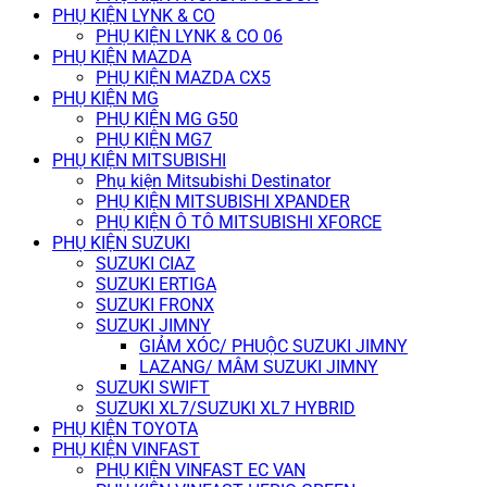
PHỤ KIỆN LYNK & CO
PHỤ KIỆN LYNK & CO 06
PHỤ KIỆN MAZDA
PHỤ KIỆN MAZDA CX5
PHỤ KIỆN MG
PHỤ KIỆN MG G50
PHỤ KIỆN MG7
PHỤ KIỆN MITSUBISHI
Phụ kiện Mitsubishi Destinator
PHỤ KIỆN MITSUBISHI XPANDER
PHỤ KIỆN Ô TÔ MITSUBISHI XFORCE
PHỤ KIỆN SUZUKI
SUZUKI CIAZ
SUZUKI ERTIGA
SUZUKI FRONX
SUZUKI JIMNY
GIẢM XÓC/ PHUỘC SUZUKI JIMNY
LAZANG/ MÂM SUZUKI JIMNY
SUZUKI SWIFT
SUZUKI XL7/SUZUKI XL7 HYBRID
PHỤ KIỆN TOYOTA
PHỤ KIỆN VINFAST
PHỤ KIỆN VINFAST EC VAN