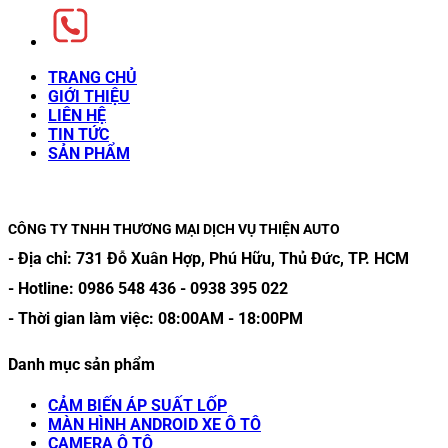
TRANG CHỦ
GIỚI THIỆU
LIÊN HỆ
TIN TỨC
SẢN PHẨM
CÔNG TY TNHH THƯƠNG MẠI DỊCH VỤ THIỆN AUTO
- Địa chỉ:
731 Đỗ Xuân Hợp, Phú Hữu, Thủ Đức, TP. HCM
- Hotline:
0986 548 436
-
0938 395 022
- Thời gian làm việc:
08:00AM
-
18:00PM
Danh mục sản phẩm
CẢM BIẾN ÁP SUẤT LỐP
MÀN HÌNH ANDROID XE Ô TÔ
CAMERA Ô TÔ