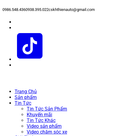
0986.548.436
0938.395.022
cskhthienauto@gmail.com
Trang Chủ
Sản phẩm
Tin Tức
Tin Tức Sản Phẩm
Khuyến mãi
Tin Tức Khác
Video sản phẩm
Video chăm sóc xe