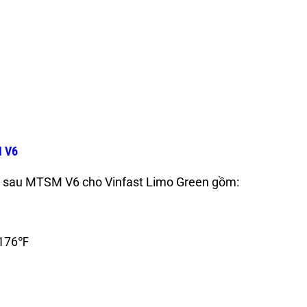
M V6
c sau MTSM V6 cho Vinfast Limo Green gồm:
+176℉