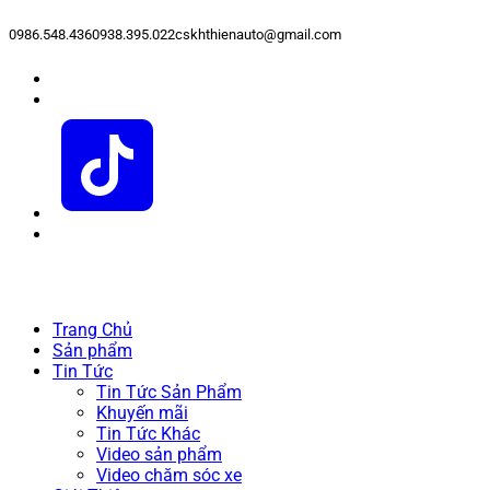
0986.548.436
0938.395.022
cskhthienauto@gmail.com
Trang Chủ
Sản phẩm
Tin Tức
Tin Tức Sản Phẩm
Khuyến mãi
Tin Tức Khác
Video sản phẩm
Video chăm sóc xe