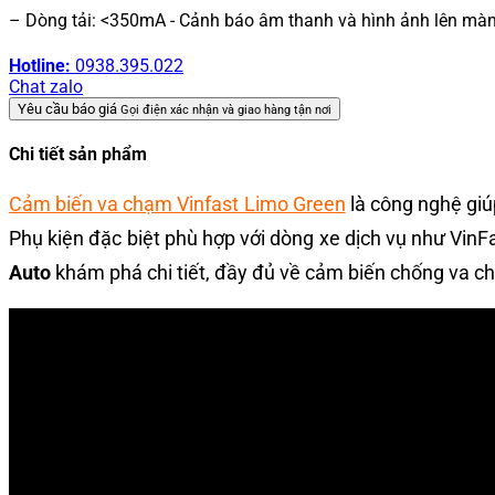
– Dòng tải: <350mA - Cảnh báo âm thanh và hình ảnh lên màn h
Hotline:
0938.395.022
Chat zalo
Yêu cầu báo giá
Gọi điện xác nhận và giao hàng tận nơi
Chi tiết sản phẩm
Cảm biến va chạm Vinfast Limo Green
là công nghệ giúp
Phụ kiện đặc biệt phù hợp với dòng xe dịch vụ như Vin
Auto
khám phá chi tiết, đầy đủ về cảm biến chống va 