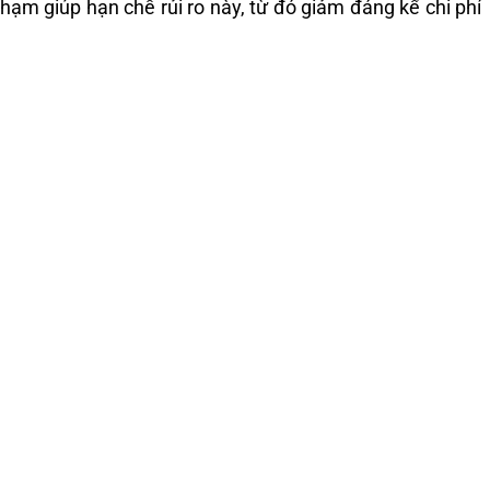
chạm giúp hạn chế rủi ro này, từ đó giảm đáng kể chi phí