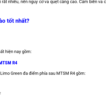
ùi rất nhiều, nên nguy cơ va quẹt càng cao. Cảm biến va 
o tốt nhất?
hất hiện nay gồm:
e MTSM R4
t Limo Green đa điểm phía sau MTSM R4 gồm:
℉