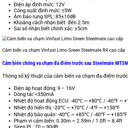
Điện áp định mức: 12V
Công suất định mức: ≤5W
Âm báo rung SPL: 85±10dB
Khoảng cách nhận biết: đến 2.5m
Sai số nhận biết chính xác: ±5cm
Cảm biến va chạm Vinfast Limo Green Steelmate R4 cao cấp
Cảm biến chống va chạm đa điểm trước sau Steelmate MTS
Thông số kỹ thuật của cảm biến va chạm đa điểm trướ
Điện áp hoạt động: 9 – 16V
Dòng tải: <350mA
Nhiệt độ hoạt động ECU: -40℃ ~ +80℃ / -40℉ ~ 
Nhiệt độ hiển thị: -20℃ ~ +70℃ / -4℉ ~ +158℉
Nhiệt độ bảo quản: -40℃ ~ +85℃ / -40℉ ~ +185℉
Phạm vi cảm biến: 0.30m ~ 2.59m / 1.0ft ~ 8.4ft
Siren PL: 70 ~ 90dB