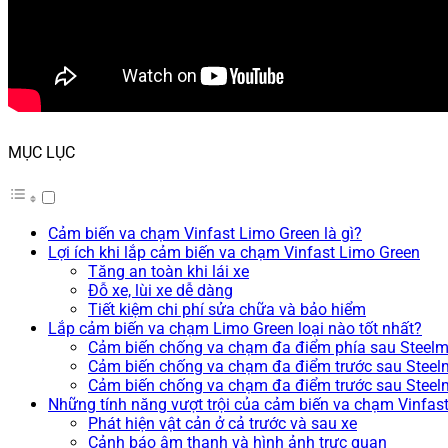
MỤC LỤC
Cảm biến va chạm Vinfast Limo Green là gì?
Lợi ích khi lắp cảm biến va chạm Vinfast Limo Green
Tăng an toàn khi lái xe
Đỗ xe, lùi xe dễ dàng
Tiết kiệm chi phí sửa chữa và bảo hiểm
Lắp cảm biến va chạm Limo Green loại nào tốt nhất?
Cảm biến chống va chạm đa điểm phía sau Stee
Cảm biến chống va chạm đa điểm trước sau Stee
Cảm biến chống va chạm đa điểm trước sau Stee
Những tính năng vượt trội của cảm biến va chạm Vinfas
Phát hiện vật cản ở cả trước và sau xe
Cảnh báo âm thanh và hình ảnh trực quan