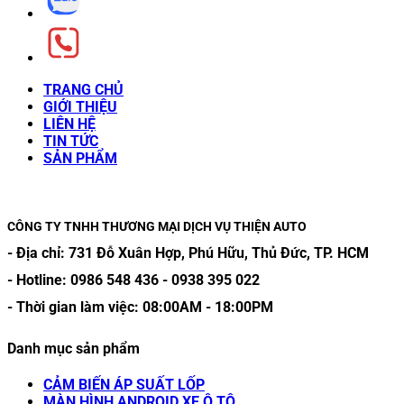
TRANG CHỦ
GIỚI THIỆU
LIÊN HỆ
TIN TỨC
SẢN PHẨM
CÔNG TY TNHH THƯƠNG MẠI DỊCH VỤ THIỆN AUTO
- Địa chỉ:
731 Đỗ Xuân Hợp, Phú Hữu, Thủ Đức, TP. HCM
- Hotline:
0986 548 436
-
0938 395 022
- Thời gian làm việc:
08:00AM
-
18:00PM
Danh mục sản phẩm
CẢM BIẾN ÁP SUẤT LỐP
MÀN HÌNH ANDROID XE Ô TÔ