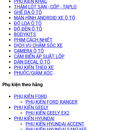
PHỤ KIỆN KHÁC
THẢM LÓT SÀN - CỐP - TAPLO
GHẾ DA Ô TÔ
MÀN HÌNH ANDROID XE Ô TÔ
ĐỘ LOA Ô TÔ
ĐỘ ĐÈN Ô TÔ
BODYKITS
PHIM CÁCH NHIỆT
DỊCH VỤ CHĂM SÓC XE
CAMERA Ô TÔ
CẢM BIẾN ÁP SUẤT LỐP
DÁN DECAL Ô TÔ
PHỤ KIỆN THEO XE
PHUỘC/GIẢM XÓC
Phụ kiện theo hãng
PHỤ KIỆN FORD
PHỤ KIỆN FORD RANGER
PHỤ KIỆN GEELY
PHỤ KIỆN GEELY EX2
PHỤ KIỆN HYUNDAI
PHỤ KIỆN HYUNDAI ACCENT
PHỤ KIỆN HYUNDAI SANTAFE