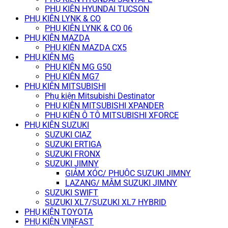
PHỤ KIỆN HYUNDAI TUCSON
PHỤ KIỆN LYNK & CO
PHỤ KIỆN LYNK & CO 06
PHỤ KIỆN MAZDA
PHỤ KIỆN MAZDA CX5
PHỤ KIỆN MG
PHỤ KIỆN MG G50
PHỤ KIỆN MG7
PHỤ KIỆN MITSUBISHI
Phụ kiện Mitsubishi Destinator
PHỤ KIỆN MITSUBISHI XPANDER
PHỤ KIỆN Ô TÔ MITSUBISHI XFORCE
PHỤ KIỆN SUZUKI
SUZUKI CIAZ
SUZUKI ERTIGA
SUZUKI FRONX
SUZUKI JIMNY
GIẢM XÓC/ PHUỘC SUZUKI JIMNY
LAZANG/ MÂM SUZUKI JIMNY
SUZUKI SWIFT
SUZUKI XL7/SUZUKI XL7 HYBRID
PHỤ KIỆN TOYOTA
PHỤ KIỆN VINFAST