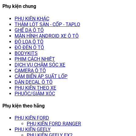
Phụ kiện chung
PHỤ KIỆN KHÁC
THẢM LÓT SÀN - CỐP - TAPLO
GHẾ DA Ô TÔ
MÀN HÌNH ANDROID XE Ô TÔ
ĐỘ LOA Ô TÔ
ĐỘ ĐÈN Ô TÔ
BODYKITS
PHIM CÁCH NHIỆT
DỊCH VỤ CHĂM SÓC XE
CAMERA Ô TÔ
CẢM BIẾN ÁP SUẤT LỐP
DÁN DECAL Ô TÔ
PHỤ KIỆN THEO XE
PHUỘC/GIẢM XÓC
Phụ kiện theo hãng
PHỤ KIỆN FORD
PHỤ KIỆN FORD RANGER
PHỤ KIỆN GEELY
PHỤ KIỆN GEELY EX2