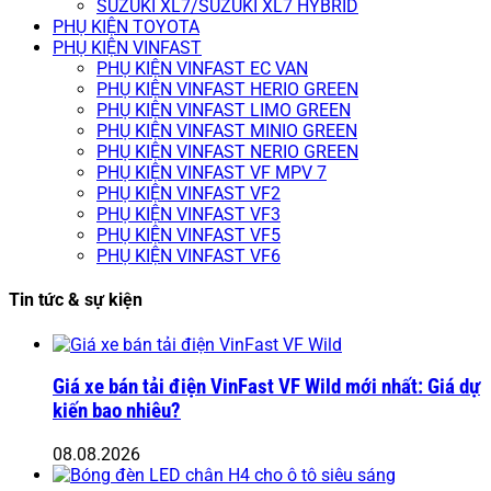
SUZUKI XL7/SUZUKI XL7 HYBRID
PHỤ KIỆN TOYOTA
PHỤ KIỆN VINFAST
PHỤ KIỆN VINFAST EC VAN
PHỤ KIỆN VINFAST HERIO GREEN
PHỤ KIỆN VINFAST LIMO GREEN
PHỤ KIỆN VINFAST MINIO GREEN
PHỤ KIỆN VINFAST NERIO GREEN
PHỤ KIỆN VINFAST VF MPV 7
PHỤ KIỆN VINFAST VF2
PHỤ KIỆN VINFAST VF3
PHỤ KIỆN VINFAST VF5
PHỤ KIỆN VINFAST VF6
Tin tức & sự kiện
Giá xe bán tải điện VinFast VF Wild mới nhất: Giá dự
kiến bao nhiêu?
08.08.2026