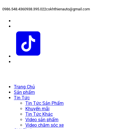
0986.548.436
0938.395.022
cskhthienauto@gmail.com
Trang Chủ
Sản phẩm
Tin Tức
Tin Tức Sản Phẩm
Khuyến mãi
Tin Tức Khác
Video sản phẩm
Video chăm sóc xe