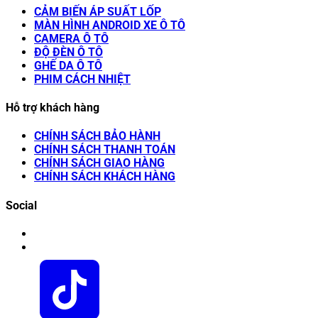
CẢM BIẾN ÁP SUẤT LỐP
MÀN HÌNH ANDROID XE Ô TÔ
CAMERA Ô TÔ
ĐỘ ĐÈN Ô TÔ
GHẾ DA Ô TÔ
PHIM CÁCH NHIỆT
Hỗ trợ khách hàng
CHÍNH SÁCH BẢO HÀNH
CHÍNH SÁCH THANH TOÁN
CHÍNH SÁCH GIAO HÀNG
CHÍNH SÁCH KHÁCH HÀNG
Social