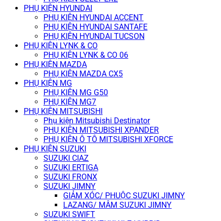
PHỤ KIỆN HYUNDAI
PHỤ KIỆN HYUNDAI ACCENT
PHỤ KIỆN HYUNDAI SANTAFE
PHỤ KIỆN HYUNDAI TUCSON
PHỤ KIỆN LYNK & CO
PHỤ KIỆN LYNK & CO 06
PHỤ KIỆN MAZDA
PHỤ KIỆN MAZDA CX5
PHỤ KIỆN MG
PHỤ KIỆN MG G50
PHỤ KIỆN MG7
PHỤ KIỆN MITSUBISHI
Phụ kiện Mitsubishi Destinator
PHỤ KIỆN MITSUBISHI XPANDER
PHỤ KIỆN Ô TÔ MITSUBISHI XFORCE
PHỤ KIỆN SUZUKI
SUZUKI CIAZ
SUZUKI ERTIGA
SUZUKI FRONX
SUZUKI JIMNY
GIẢM XÓC/ PHUỘC SUZUKI JIMNY
LAZANG/ MÂM SUZUKI JIMNY
SUZUKI SWIFT