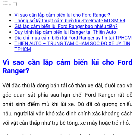
Vì sao cần lắp cảm biến lùi cho Ford Ranger?
Thông số kỹ thuật cảm biến lùi Steelmate MTSM R4
Giá lắp cảm biến lùi Ford Ranger bao nhiêu tiền?
Quy trình lắp cảm biến lùi Ranger tại Thiện Auto
Địa chỉ mua cảm biến lùi Ford Ranger uy tín tại TPHCM
THIỆN AUTO – TRUNG TÂM CHĂM SÓC ĐỘ XE UY TÍN
TPHCM
Vì sao cần lắp cảm biến lùi cho Ford
Ranger?
Với đặc thù là dòng bán tải có thân xe dài, đuôi cao và
góc quan sát phía sau hạn chế, Ford Ranger rất dễ
phát sinh điểm mù khi lùi xe. Dù đã có gương chiếu
hậu, người lái vẫn khó xác định chính xác khoảng cách
với vật cản thấp như trụ bê tông, xe máy hoặc trẻ nhỏ.