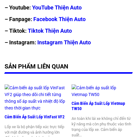
– Youtube:
YouTube Thiện Auto
– Fanpage:
Facebook Thiện Auto
– Tiktok:
Tiktok Thiện Auto
– Instagram:
Instagram Thiện Auto
SẢN PHẨM LIÊN QUAN
Cảm Biến Áp Suất Lốp Vietmap
TW50
Cảm Biến Áp Suất Lốp VinFast VF2
An toàn khi lái xe không chỉ đến từ
kỹ năng mà còn phụ thuộc vào tình
Lốp xe là bộ phận tiếp xúc trực tiếp
trạng của lốp xe. Cảm biến áp
với mặt đường và ảnh hưởng lớn
suất…