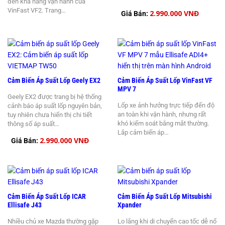
đến khả năng vận hành của
VinFast VF2. Trang…
2.990.000 VNĐ
Giá Bán:
Cảm Biến Áp Suất Lốp Geely EX2
Cảm Biến Áp Suất Lốp VinFast VF
MPV 7
Geely EX2 được trang bị hệ thống
Lốp xe ảnh hưởng trực tiếp đến độ
cảnh báo áp suất lốp nguyên bản,
an toàn khi vận hành, nhưng rất
tuy nhiên chưa hiển thị chi tiết
khó kiểm soát bằng mắt thường.
thông số áp suất…
Lắp cảm biến áp…
2.990.000 VNĐ
Giá Bán:
Cảm Biến Áp Suất Lốp ICAR
Cảm Biến Áp Suất Lốp Mitsubishi
Ellisafe J43
Xpander
Nhiều chủ xe Mazda thường gặp
Lo lắng khi di chuyển cao tốc dễ nổ