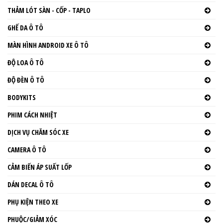
THẢM LÓT SÀN - CỐP - TAPLO
GHẾ DA Ô TÔ
MÀN HÌNH ANDROID XE Ô TÔ
ĐỘ LOA Ô TÔ
ĐỘ ĐÈN Ô TÔ
BODYKITS
PHIM CÁCH NHIỆT
DỊCH VỤ CHĂM SÓC XE
CAMERA Ô TÔ
CẢM BIẾN ÁP SUẤT LỐP
DÁN DECAL Ô TÔ
PHỤ KIỆN THEO XE
PHUỘC/GIẢM XÓC