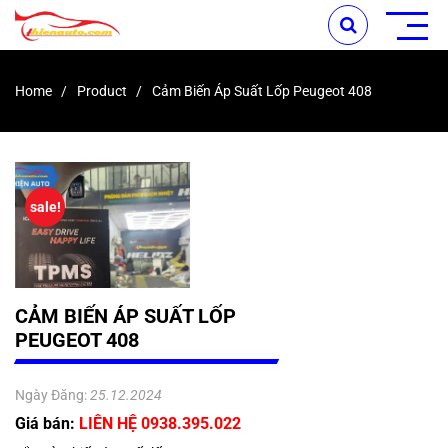
Home
Product
Cảm Biến Áp Suất Lốp Peugeot 408
sale!
CẢM BIẾN ÁP SUẤT LỐP
PEUGEOT 408
Ngày Đăng:
25.12.2024
Giá bán:
LIÊN HỆ 0938.395.022