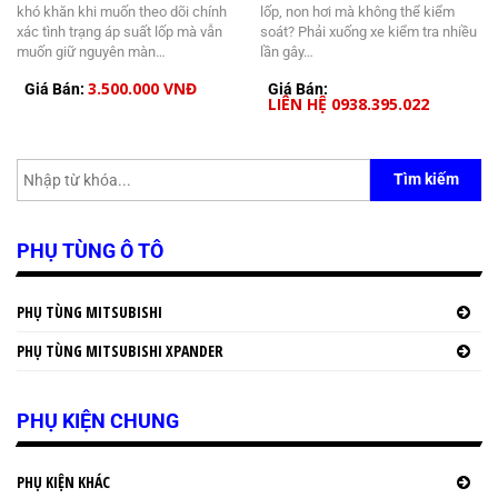
khó khăn khi muốn theo dõi chính
lốp, non hơi mà không thể kiểm
xác tình trạng áp suất lốp mà vẫn
soát? Phải xuống xe kiểm tra nhiều
muốn giữ nguyên màn…
lần gây…
3.500.000 VNĐ
Giá Bán:
Giá Bán:
LIÊN HỆ 0938.395.022
Tìm kiếm
PHỤ TÙNG Ô TÔ
PHỤ TÙNG MITSUBISHI
PHỤ TÙNG MITSUBISHI XPANDER
PHỤ KIỆN CHUNG
PHỤ KIỆN KHÁC