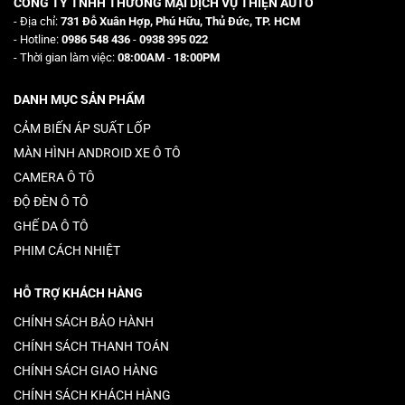
CÔNG TY TNHH THƯƠNG MẠI DỊCH VỤ THIỆN AUTO
- Địa chỉ:
731 Đỗ Xuân Hợp, Phú Hữu, Thủ Đức, TP. HCM
- Hotline:
0986 548 436
-
0938 395 022
- Thời gian làm việc:
08:00AM
-
18:00PM
DANH MỤC SẢN PHẨM
CẢM BIẾN ÁP SUẤT LỐP
MÀN HÌNH ANDROID XE Ô TÔ
CAMERA Ô TÔ
ĐỘ ĐÈN Ô TÔ
GHẾ DA Ô TÔ
PHIM CÁCH NHIỆT
HỖ TRỢ KHÁCH HÀNG
CHÍNH SÁCH BẢO HÀNH
CHÍNH SÁCH THANH TOÁN
CHÍNH SÁCH GIAO HÀNG
CHÍNH SÁCH KHÁCH HÀNG