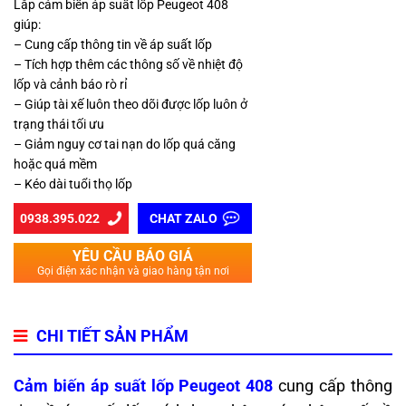
Lắp cảm biến áp suất lốp Peugeot 408
giúp:
– Cung cấp thông tin về áp suất lốp
– Tích hợp thêm các thông số về nhiệt độ
lốp và cảnh báo rò rỉ
– Giúp tài xế luôn theo dõi được lốp luôn ở
trạng thái tối ưu
– Giảm nguy cơ tai nạn do lốp quá căng
hoặc quá mềm
– Kéo dài tuổi thọ lốp
0938.395.022
CHAT ZALO
YÊU CẦU BÁO GIÁ
Gọi điện xác nhận và giao hàng tận nơi
CHI TIẾT SẢN PHẨM
Cảm biến áp suất lốp Peugeot 408
cung cấp thông