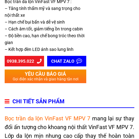
Bọc trần da lộn VinFast VF MPV 7 :
– Tăng tính thẩm mỹ và sang trọng cho
nội thất xe
– Hạn chế bụi bẩn và dễ vệ sinh
– Cách âm tốt, giảm tiếng ồn trong cabin
– Độ bền cao, hạn chế bong tróc theo thời
gian
– Kết hợp đèn LED ánh sao lung linh
0938.395.022
CHAT ZALO
YÊU CẦU BÁO GIÁ
Gọi điện xác nhận và giao hàng tận nơi
CHI TIẾT SẢN PHẨM
Bọc trần da lộn VinFast VF MPV 7
mang lại sự thay
đổi ấn tượng cho khoang nội thất VinFast VF MPV 7.
Lớp da lộn mịn nhung cao cấp thay thế hoàn toàn