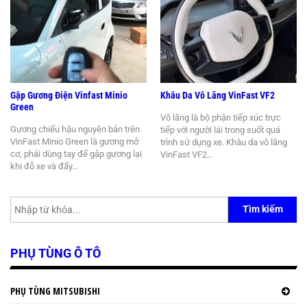
Gập Gương Điện Vinfast Minio
Khâu Da Vô Lăng VinFast VF2
Green
Vô lăng là bộ phận tiếp xúc trực
Gương chiếu hậu nguyên bản trên
tiếp với người lái trong suốt quá
VinFast Minio Green là gương mở
trình sử dụng xe. Khâu da vô lăng
cơ, phải dùng tay để gập gương lại
VinFast VF2…
khi đỗ xe và đẩy…
Tìm kiếm
PHỤ TÙNG Ô TÔ
PHỤ TÙNG MITSUBISHI