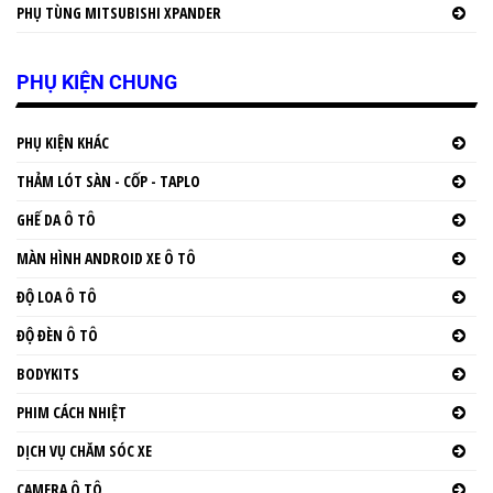
PHỤ TÙNG MITSUBISHI XPANDER
PHỤ KIỆN CHUNG
PHỤ KIỆN KHÁC
THẢM LÓT SÀN - CỐP - TAPLO
GHẾ DA Ô TÔ
MÀN HÌNH ANDROID XE Ô TÔ
ĐỘ LOA Ô TÔ
ĐỘ ĐÈN Ô TÔ
BODYKITS
PHIM CÁCH NHIỆT
DỊCH VỤ CHĂM SÓC XE
CAMERA Ô TÔ