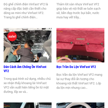
Độ ghế chỉnh điện Vinfast VF2 là
Thảm lót sàn nhựa VinFast VF2
nâng cấp đặc biệt cần thiết cho
giúp bảo vệ nội thất xe luôn sạch
dòng xe mini như Vinfast VF2.
sẽ, bền đẹp trước bụi bẩn, nước
Trang bị ghế chỉnh điện…
mưa hay vết trầy…
sale!
Dán Cách Âm Chống Ồn VinFast
Bọc Trần Da Lộn VinFast VF2
VF2
Bọc trần da lộn VinFast VF2 mang
Trong quá trình sử dụng, nhiều chủ
lại sự thay đổi ấn tượng cho
xe nhận thấy khoang lái VinFast
khoang nội thất VinFast VF2. Lớp
VF2 vẫn xuất hiện tiếng ồn từ mặt
da lộn mịn nhung cao…
đường, lốp xe và…