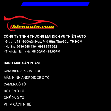
CÔNG TY TNHH THƯƠNG MẠI DỊCH VỤ THIỆN AUTO
- Địa chỉ:
731 Đỗ Xuân Hợp, Phú Hữu, Thủ Đức, TP. HCM
- Hotline:
0986 548 436
-
0938 395 022
- Thời gian làm việc:
08:00AM
-
18:00PM
DANH MỤC SẢN PHẨM
CẢM BIẾN ÁP SUẤT LỐP
MÀN HÌNH ANDROID XE Ô TÔ
CAMERA Ô TÔ
ĐỘ ĐÈN Ô TÔ
GHẾ DA Ô TÔ
PHIM CÁCH NHIỆT