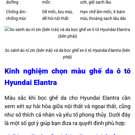
dưỡng
mốc
ướt, giữ sạch lâu
Chống ẩm -
Dễ mốc, lưu mùi,
Hạn chế ẩm mốc, ít bám
chống mùi
dễ hôi nội thất
mùi, thoáng sạch lâu dài
So sánh áo nỉ zin (bên trái) và da bọc ghế xe ô tô Hyundai Elantra (bên
phải)
Kinh nghiệm chọn màu ghế da ô tô
Hyundai Elantra
Màu sắc khi bọc ghế da cho Hyundai Elantra cần
xem xét sự hài hòa giữa nội thất và ngoại thất, cũng
như sở thích cá nhân và yếu tố phong thủy. Dưới đây
là một số gợi ý giúp bạn đưa ra quyết định phù hợp:​