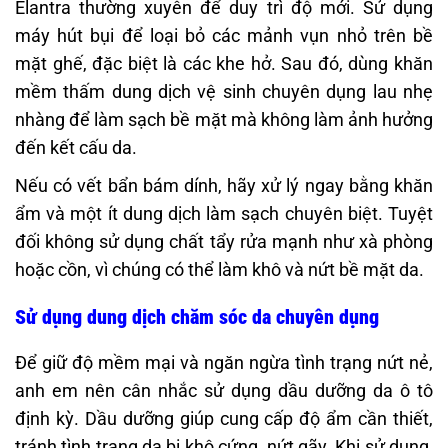
Elantra thường xuyên để duy trì độ mới. Sử dụng
máy hút bụi để loại bỏ các mảnh vụn nhỏ trên bề
mặt ghế, đặc biệt là các khe hở. Sau đó, dùng khăn
mềm thấm dung dịch vệ sinh chuyên dụng lau nhẹ
nhàng để làm sạch bề mặt mà không làm ảnh hưởng
đến kết cấu da.
Nếu có vết bẩn bám dính, hãy xử lý ngay bằng khăn
ẩm và một ít dung dịch làm sạch chuyên biệt. Tuyệt
đối không sử dụng chất tẩy rửa mạnh như xà phòng
hoặc cồn, vì chúng có thể làm khô và nứt bề mặt da.
Sử dụng dung dịch chăm sóc da chuyên dụng
Để giữ độ mềm mại và ngăn ngừa tình trạng nứt nẻ,
anh em nên cân nhắc sử dụng dầu dưỡng da ô tô
định kỳ. Dầu dưỡng giúp cung cấp độ ẩm cần thiết,
tránh tình trạng da bị khô cứng, nứt gãy. Khi sử dụng,