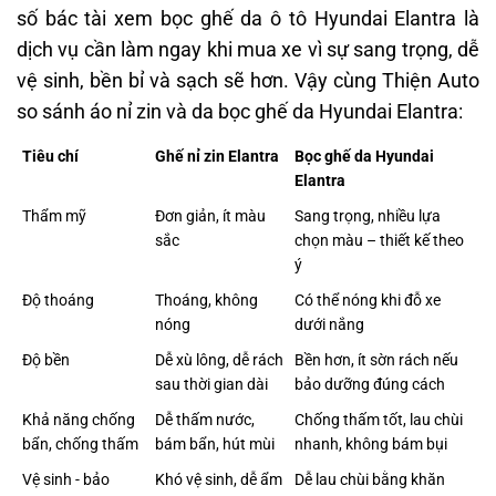
số bác tài xem bọc ghế da ô tô Hyundai Elantra là
dịch vụ cần làm ngay khi mua xe vì sự sang trọng, dễ
vệ sinh, bền bỉ và sạch sẽ hơn. Vậy cùng Thiện Auto
so sánh áo nỉ zin và da bọc ghế da Hyundai Elantra:
Tiêu chí
Ghế nỉ zin Elantra
Bọc ghế da Hyundai
Elantra
Thẩm mỹ
Đơn giản, ít màu
Sang trọng, nhiều lựa
sắc
chọn màu – thiết kế theo
ý
Độ thoáng
Thoáng, không
Có thể nóng khi đỗ xe
nóng
dưới nắng
Độ bền
Dễ xù lông, dễ rách
Bền hơn, ít sờn rách nếu
sau thời gian dài
bảo dưỡng đúng cách
Khả năng chống
Dễ thấm nước,
Chống thấm tốt, lau chùi
bẩn, chống thấm
bám bẩn, hút mùi
nhanh, không bám bụi
Vệ sinh - bảo
Khó vệ sinh, dễ ẩm
Dễ lau chùi bằng khăn