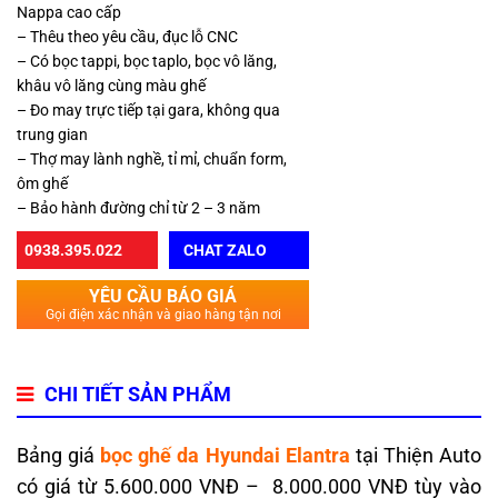
Nappa cao cấp
– Thêu theo yêu cầu, đục lỗ CNC
– Có bọc tappi, bọc taplo, bọc vô lăng,
khâu vô lăng cùng màu ghế
– Đo may trực tiếp tại gara, không qua
trung gian
– Thợ may lành nghề, tỉ mỉ, chuẩn form,
ôm ghế
– Bảo hành đường chỉ từ 2 – 3 năm
0938.395.022
CHAT ZALO
YÊU CẦU BÁO GIÁ
Gọi điện xác nhận và giao hàng tận nơi
CHI TIẾT SẢN PHẨM
Bảng giá
bọc ghế da Hyundai Elantra
tại Thiện Auto
có giá từ 5.600.000 VNĐ – 8.000.000 VNĐ tùy vào