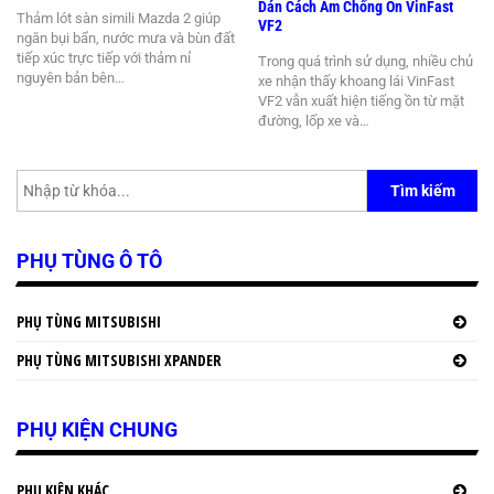
Dán Cách Âm Chống Ồn VinFast
Thảm lót sàn simili Mazda 2 giúp
VF2
ngăn bụi bẩn, nước mưa và bùn đất
tiếp xúc trực tiếp với thảm nỉ
Trong quá trình sử dụng, nhiều chủ
nguyên bản bên…
xe nhận thấy khoang lái VinFast
VF2 vẫn xuất hiện tiếng ồn từ mặt
đường, lốp xe và…
Tìm kiếm
PHỤ TÙNG Ô TÔ
PHỤ TÙNG MITSUBISHI
PHỤ TÙNG MITSUBISHI XPANDER
PHỤ KIỆN CHUNG
PHỤ KIỆN KHÁC