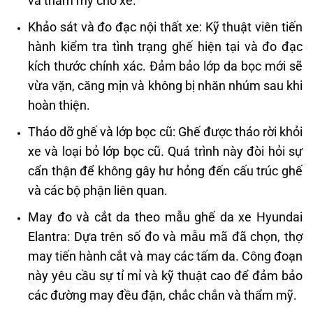
và thẩm mỹ cho xe. ​
Khảo sát và đo đạc nội thất xe: Kỹ thuật viên tiến
hành kiểm tra tình trạng ghế hiện tại và đo đạc
kích thước chính xác. Đảm bảo lớp da bọc mới sẽ
vừa vặn, căng mịn và không bị nhăn nhúm sau khi
hoàn thiện. ​
Tháo dỡ ghế và lớp bọc cũ: Ghế được tháo rời khỏi
xe và loại bỏ lớp bọc cũ. Quá trình này đòi hỏi sự
cẩn thận để không gây hư hỏng đến cấu trúc ghế
và các bộ phận liên quan. ​
May đo và cắt da theo mẫu ghế da xe Hyundai
Elantra: Dựa trên số đo và mẫu mã đã chọn, thợ
may tiến hành cắt và may các tấm da. Công đoạn
này yêu cầu sự tỉ mỉ và kỹ thuật cao để đảm bảo
các đường may đều đặn, chắc chắn và thẩm mỹ.