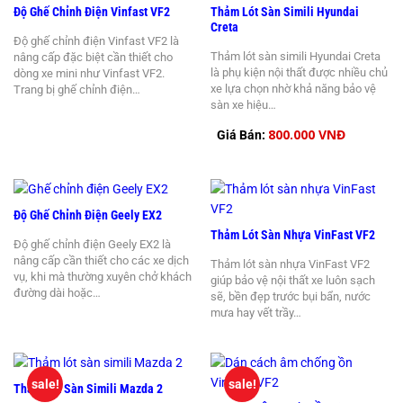
Độ Ghế Chỉnh Điện Vinfast VF2
Thảm Lót Sàn Simili Hyundai
Creta
Độ ghế chỉnh điện Vinfast VF2 là
Thảm lót sàn simili Hyundai Creta
nâng cấp đặc biệt cần thiết cho
là phụ kiện nội thất được nhiều chủ
dòng xe mini như Vinfast VF2.
xe lựa chọn nhờ khả năng bảo vệ
Trang bị ghế chỉnh điện…
sàn xe hiệu…
800.000 VNĐ
Giá Bán:
Độ Ghế Chỉnh Điện Geely EX2
Thảm Lót Sàn Nhựa VinFast VF2
Độ ghế chỉnh điện Geely EX2 là
nâng cấp cần thiết cho các xe dịch
Thảm lót sàn nhựa VinFast VF2
vụ, khi mà thường xuyên chở khách
giúp bảo vệ nội thất xe luôn sạch
đường dài hoặc…
sẽ, bền đẹp trước bụi bẩn, nước
mưa hay vết trầy…
sale!
sale!
Thảm Lót Sàn Simili Mazda 2