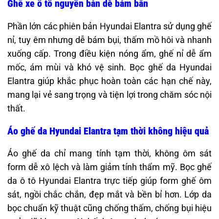
Ghế xe ô tô nguyên bản dễ bám bẩn
Phần lớn các phiên bản Hyundai Elantra sử dụng ghế
nỉ, tuy êm nhưng dễ bám bụi, thấm mồ hôi và nhanh
xuống cấp. Trong điều kiện nóng ẩm, ghế nỉ dễ ẩm
mốc, ám mùi và khó vệ sinh. Bọc ghế da Hyundai
Elantra giúp khắc phục hoàn toàn các hạn chế này,
mang lại vẻ sang trọng và tiện lợi trong chăm sóc nội
thất.
Áo ghế da Hyundai Elantra tạm thời không hiệu quả
Áo ghế da chỉ mang tính tạm thời, không ôm sát
form dễ xô lệch và làm giảm tính thẩm mỹ. Bọc ghế
da ô tô Hyundai Elantra trực tiếp giúp form ghế ôm
sát, ngồi chắc chắn, đẹp mắt và bền bỉ hơn. Lớp da
bọc chuẩn kỹ thuật cũng chống thấm, chống bụi hiệu