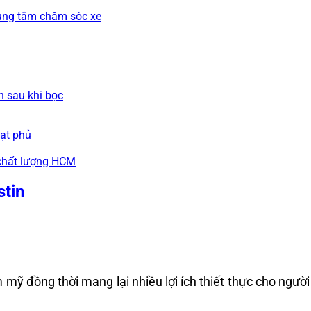
rung tâm chăm sóc xe
n sau khi bọc
ạt phủ
 chất lượng HCM
stin
 mỹ đồng thời mang lại nhiều lợi ích thiết thực cho ngườ