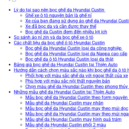
Lý do tại sao nên bọc ghế da Hyundai Custin
Ghế xe ô tô nguyên bản là ghế nỉ
Xe của bạn đang sử dụng áo ghế da Hyundai Cust
Xe đã bọc da và cần được thay thế
Bọc ghế da Custin đem đến nhiều lợi ích
So sánh áo nỉ zin và da bọc ghế xe ô tô
Các chất liệu da bọc ghế ô tô Hyundai Custin
Bọc ghế da Hyundai Custin loại da công nghiệp
Bọc ghế da Hyundai Custin loại da Nappa cao cấp
Bọc ghế da ô tô Hyundai Custin loại da thật
Bảng giá bọc ghế da Hyundai Custin tại Thiện Auto
Hướng dẫn cách chọn màu sắc nào khi bọc ghế da ô tô 
Phối hợp với màu sắc ghế da với ngoại thất của xe
Phù hợp với màu sắc nội thất nguyên bản
Chọn màu ghế da Hyundai Custin theo phong thủy 
Những mẫu ghế da Hyundai Custin tại Thiện Auto
Mẫu bọc ghế da Hyundai Custin theo form nguyên
Mẫu ghế da Hyundai Custin may nhăn
Mẫu bọc ghế da Hyundai Custin may theo múi dọc
Mẫu bọc ghế da Hyundai Custin may theo múi ng
Mẫu ghế da Hyundai Custin may hình quả trám
Mẫu ghế da Hyundai Custin phối 2 màu