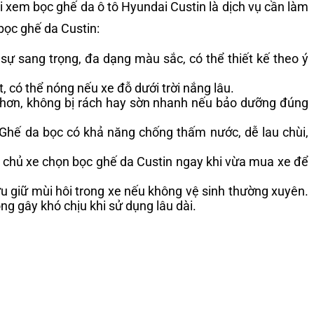
i xem bọc ghế da ô tô Hyundai Custin là dịch vụ cần làm
bọc ghế da Custin:
 sự sang trọng, đa dạng màu sắc, có thể thiết kế theo ý
t, có thể nóng nếu xe đỗ dưới trời nắng lâu.
n hơn, không bị rách hay sờn nhanh nếu bảo dưỡng đúng
Ghế da bọc có khả năng chống thấm nước, dễ lau chùi,
u chủ xe chọn bọc ghế da Custin ngay khi vừa mua xe để
 giữ mùi hôi trong xe nếu không vệ sinh thường xuyên.
g gây khó chịu khi sử dụng lâu dài.