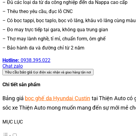
– Đủ các loại da từ da công nghiệp đến da Nappa cao cấp
– Thêu theo yêu cầu, đục lỗ CNC
– Có bọc tappi, bọc taplo, bọc vô lăng, khâu vô lăng cùng mà
– Đo may trực tiếp tại gara, không qua trung gian
– Thợ may lành nghề, tỉ mỉ, chuẩn form, ôm ghế
– Bảo hành da và đường chỉ từ 2 năm
Hotline:
0938.395.022
Chat zalo
Yêu cầu báo giá
Gọi điện xác nhận và giao hàng tận nơi
Chi tiết sản phẩm
Bảng giá
bọc ghế da Hyundai Custin
tại Thiện Auto có 
sóc xe Thiện Auto mong muốn mang đến sự mới mẻ cho k
MỤC LỤC