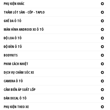
PHỤ KIỆN KHÁC
THẢM LÓT SÀN - CỐP - TAPLO
GHẾ DA Ô TÔ
MÀN HÌNH ANDROID XE Ô TÔ
ĐỘ LOA Ô TÔ
ĐỘ ĐÈN Ô TÔ
BODYKITS
PHIM CÁCH NHIỆT
DỊCH VỤ CHĂM SÓC XE
CAMERA Ô TÔ
CẢM BIẾN ÁP SUẤT LỐP
DÁN DECAL Ô TÔ
PHỤ KIỆN THEO XE