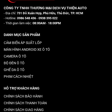
CÔNG TY TNHH THƯƠNG MẠI DỊCH VỤ THIỆN AUTO
- Địa chỉ:
731 Đỗ Xuân Hợp, Phú Hữu, Thủ Đức, TP. HCM
- Hotline:
0986 548 436
-
0938 395 022
- Thời gian làm việc:
08:00AM
-
18:00PM
DANH MỤC SẢN PHẨM
CẢM BIẾN ÁP SUẤT LỐP
MÀN HÌNH ANDROID XE Ô TÔ
CAMERA Ô TÔ
ĐỘ ĐÈN Ô TÔ
GHẾ DA Ô TÔ
PHIM CÁCH NHIỆT
HỖ TRỢ KHÁCH HÀNG
CHÍNH SÁCH BẢO HÀNH
CHÍNH SÁCH THANH TOÁN
CHÍNH SÁCH GIAO HÀNG