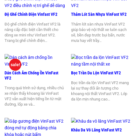
Độ Ghế Chỉnh Điện Vinfast VF2
Thảm Lót Sàn Nhựa VinFast VF2
Độ ghế chỉnh điện Vinfast VF2 là
Thảm lót sàn nhựa VinFast VF2
nâng cấp đặc biệt cần thiết cho
giúp bảo vệ nội thất xe luôn sạch
dòng xe mini như Vinfast VF2.
sẽ, bền đẹp trước bụi bẩn, nước
Trang bị ghế chỉnh điện…
mưa hay vết trầy…
sale!
Dán Cách Âm Chống Ồn VinFast
Bọc Trần Da Lộn VinFast VF2
VF2
Bọc trần da lộn VinFast VF2 mang
Trong quá trình sử dụng, nhiều chủ
lại sự thay đổi ấn tượng cho
xe nhận thấy khoang lái VinFast
khoang nội thất VinFast VF2. Lớp
VF2 vẫn xuất hiện tiếng ồn từ mặt
da lộn mịn nhung cao…
đường, lốp xe và…
Khâu Da Vô Lăng VinFast VF2