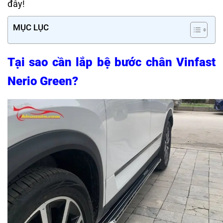
đây!
MỤC LỤC
Tại sao cần lắp bệ bước chân Vinfast
Nerio Green?