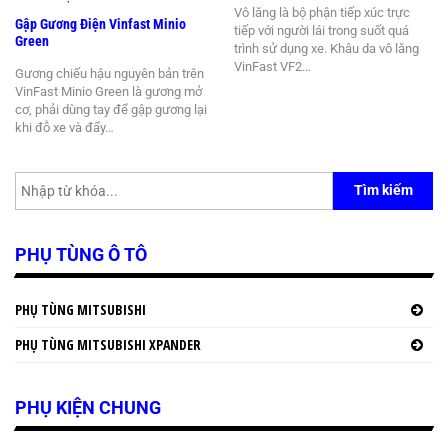
Vô lăng là bộ phận tiếp xúc trực
Gập Gương Điện Vinfast Minio
tiếp với người lái trong suốt quá
Green
trình sử dụng xe. Khâu da vô lăng
VinFast VF2…
Gương chiếu hậu nguyên bản trên
VinFast Minio Green là gương mở
cơ, phải dùng tay để gập gương lại
khi đỗ xe và đẩy…
Tìm kiếm
PHỤ TÙNG Ô TÔ
PHỤ TÙNG MITSUBISHI
PHỤ TÙNG MITSUBISHI XPANDER
PHỤ KIỆN CHUNG