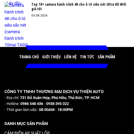
Top 10+ camera hành trình 4K cho ô tô siêu nét Ultra HD Wifi
giá tốt
03.08.2026
TRANG CHỦ
GIỚI THIỆU
LIÊN HỆ
TIN TỨC
SẢN PHẨM
CÔNG TY TNHH THƯƠNG MẠI DỊCH VỤ THIỆN AUTO
- Địa chỉ:
731 Đỗ Xuân Hợp, Phú Hữu, Thủ Đức, TP. HCM
- Hotline:
0986 548 436
-
0938 395 022
- Thời gian làm việc:
08:00AM
-
18:00PM
DANH MỤC SẢN PHẨM
CẢM BIẾN ÁP SUẤT LỐP