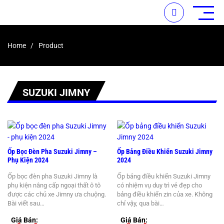
Home
Product
/ Page 13
SUZUKI JIMNY
Ốp Bọc Đèn Pha Suzuki Jimny –
Ốp Bảng Điều Khiển Suzuki Jimny
Phụ Kiện 2024
2024
Ốp bọc đèn pha Suzuki Jimny là
Ốp bảng điều khiển Suzuki Jimny
phụ kiện nâng cấp ngoại thất ô tô
có nhiệm vụ duy trì vẻ đẹp cho
được các chủ xe Jimny ưa chuộng.
bảng điều khiển zin của xe. Không
Bài viết sau…
chỉ vậy, qua bài…
Giá Bán:
Giá Bán: