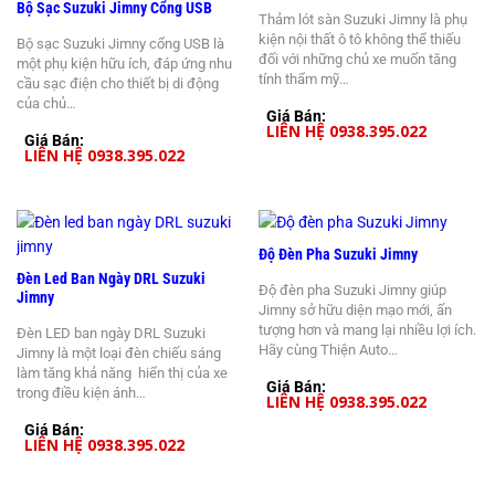
Bộ Sạc Suzuki Jimny Cổng USB
Thảm lót sàn Suzuki Jimny là phụ
kiện nội thất ô tô không thể thiếu
Bộ sạc Suzuki Jimny cổng USB là
đối với những chủ xe muốn tăng
một phụ kiện hữu ích, đáp ứng nhu
tính thẩm mỹ…
cầu sạc điện cho thiết bị di động
của chủ…
Giá Bán:
LIÊN HỆ 0938.395.022
Giá Bán:
LIÊN HỆ 0938.395.022
Độ Đèn Pha Suzuki Jimny
Đèn Led Ban Ngày DRL Suzuki
Độ đèn pha Suzuki Jimny giúp
Jimny
Jimny sở hữu diện mạo mới, ấn
tượng hơn và mang lại nhiều lợi ích.
Đèn LED ban ngày DRL Suzuki
Hãy cùng Thiện Auto…
Jimny là một loại đèn chiếu sáng
làm tăng khả năng hiển thị của xe
Giá Bán:
trong điều kiện ánh…
LIÊN HỆ 0938.395.022
Giá Bán:
LIÊN HỆ 0938.395.022