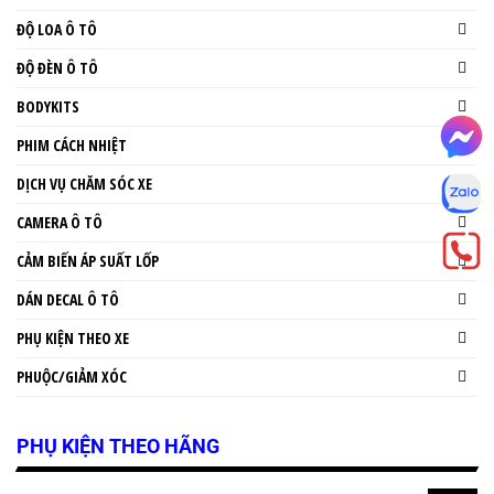
ĐỘ LOA Ô TÔ
ĐỘ ĐÈN Ô TÔ
BODYKITS
PHIM CÁCH NHIỆT
DỊCH VỤ CHĂM SÓC XE
CAMERA Ô TÔ
CẢM BIẾN ÁP SUẤT LỐP
DÁN DECAL Ô TÔ
PHỤ KIỆN THEO XE
PHUỘC/GIẢM XÓC
PHỤ KIỆN THEO HÃNG