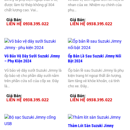
được làm từ thép không gỉ 304
nhan của xe. Nhiệm vụ chính của
chất lượng cao. Vai…
phụ…
Giá Bán:
Giá Bán:
LIÊN HỆ 0938.395.022
LIÊN HỆ 0938.395.022
Vỏ Bảo Vệ Dây Sưởi Suzuki Jimny
Ốp Bản Lề Sau Suzuki Jimny Nổi
– Phụ Kiện 2024
Bật 2024
Vỏ bảo vệ dây sưởi Suzuki Jimny là
Ốp bản lề sau Suzuki Jimny là phụ
ốp bảo vệ cho phần dây sưởi nằm
kiện trang trí ngoại thất ấn tượng,
trên phần cửa sổ của cốp xe. Đây
làm tăng vẻ khỏe khoắn, cá tính
là…
cho xe. Đây…
Giá Bán:
Giá Bán:
LIÊN HỆ 0938.395.022
LIÊN HỆ 0938.395.022
Thảm Lót Sàn Suzuki Jimny